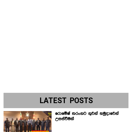
LATEST POSTS
රොමේෂ් තරංගට ගුවන් හමුදාවෙන්
උසස්වීමක්