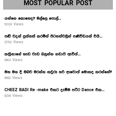
MOST POPULAR POST
යන්නෙ කොහෙද? මල්ලෙ පොල්…
10024 Views
පඬි වදන් පුස්සක් කරමින් පිටසක්වලින් පණිවිඩයක් එයි…
12753 Views
කත්‍රිනාගේ හැඩ වැඩ බලන්න ගඩාෆි ඇවිත්…
9904 Views
මහ මග දී ඔබව මරන්න කවුරු හරි ආවොත් මොකද කරන්නේ?
8692 Views
CHEEZ BADI Re -make එකට දැම්ම පට්ට Dance එක…
9236 Views