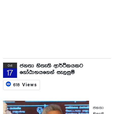
ජනතා හිතැති ආර්ථිකයකට
Oct
17
ගෝඨාභයගෙන් සැලසුම්
618 Views
ජනතා