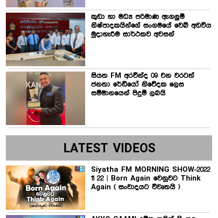
කුඩා හා මධ්‍ය පරිමාණ ඇගලුම්
නිෂ්පාදකයින්ගේ සංගමයේ වෙබ් අඩවිය
මුදාහැරීම සාර්ථකව අවසන්
සියත FM අරවින්ද 09 වන වරටත්
ජනතා රේඩියෝ නිවේදක ලෙස
සම්මානයෙන් පිදුම් ලබයි
LATEST VIDEOS
Siyatha FM MORNING SHOW-2022
11 22 | Born Again වෙනුවට Think
Again ( සංවාදයට විවෘතයි )