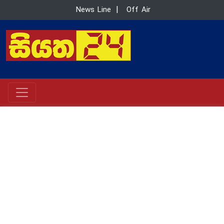
News Line
|
Off Air