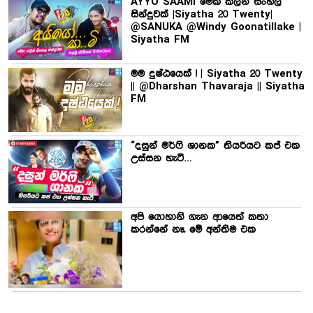
AYYO SAAMI මේක කලින් සිංහල
සින්දුවක් |Siyatha 20 Twenty|
@SANUKA @Windy Goonatillake |
Siyatha FM
මම දුෂ්ඨයෙක් ! | Siyatha 20 Twenty
|| @Dharshan Thavaraja || Siyatha
FM
“දසුන් මර්ෆි ශානක” තියරියට කප් එක
උස්සන හැටි…
අපි යොහානි ගැන ආයෙත් කතා
කරන්නේ නෑ. මේ අන්තිම එක