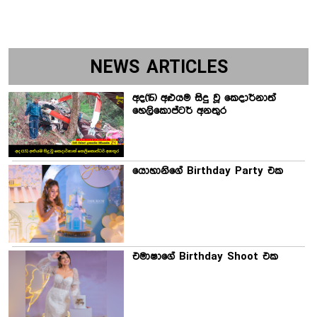
NEWS ARTICLES
අද(15) අළුයම සිදු වූ කෙදාර්නාත්
හෙලිකොප්ටර් අනතුර
යොහානිගේ Birthday Party එක
එමාෂාගේ Birthday Shoot එක