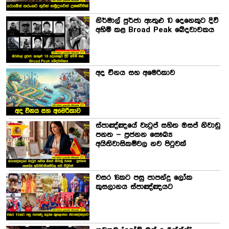
නිර්මාල් පුර්ජා ඇතුළු 10 දෙනෙකුට දිවි
අහිමි කළ Broad Peak ඛේදවාචකය
අද චීනය සහ අමෙරිකාව
ස්පාඤ්ඤයේ වැටුප් සහිත ඔසප් නිවාඩු
පනත – ප්‍රජනන සෞඛ්‍ය
අයිතිවාසිකම්වල නව පිටුවක්
වසර 16කට පසු පාපන්දු ලෝක
කුසලානය ස්පාඤ්ඤයට