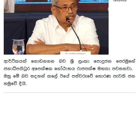
හිතැති
ආර්ථිකයක් ගොඩනගන බව ශ‍්‍රී ලංකා පොදුජන පෙරමුනේ
ජනාධිපතිධූර අපෙක්ෂක ගෝඨාභය රාජපක්ෂ මහතා පවසනවා.
ඔහු මේ බව සදහන් කලේ ඊයේ පස්වරුවේ හොරණ පැවති ජන
හමුවේ දීයි.