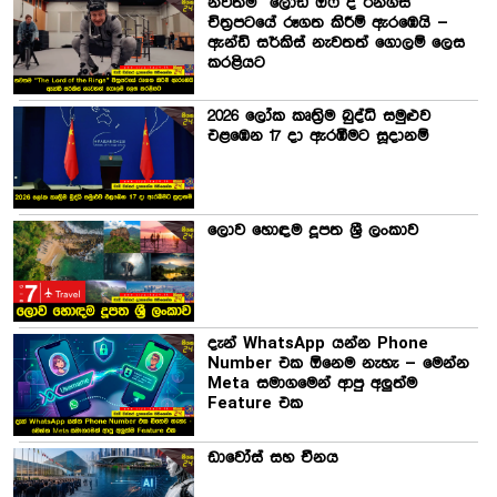
නවතම “ලෝඩ් ඔෆ් ද රින්ග්ස්”
චිත්‍රපටයේ රූගත කිරීම් ඇරඹෙයි –
ඇන්ඩි සර්කිස් නැවතත් ගොලම් ලෙස
කරළියට
2026 ලෝක කෘත්‍රිම බුද්ධි සමුළුව
එළඹෙන 17 දා ඇරඹීමට සූදානම්
ලොව හොඳම දූපත ශ්‍රී ලංකාව
දැන් WhatsApp යන්න Phone
Number එක ඕනෙම නැහැ – මෙන්න
Meta සමාගමෙන් ආපු අලුත්ම
Feature එක
ඩාවෝස් සහ චීනය