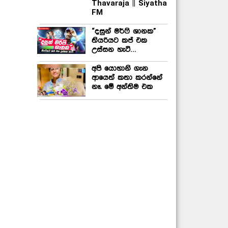
Thavaraja || Siyatha
FM
“දසුන් මර්ෆි ශානක”
තියරියට කප් එක
උස්සන හැටි…
අපි යොහානි ගැන
ආයෙත් කතා කරන්නේ
නෑ. මේ අන්තිම එක