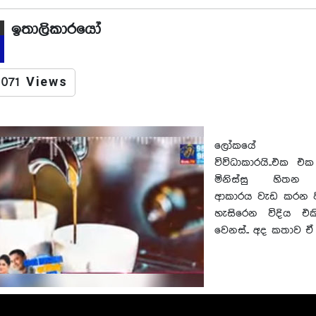
ඉතාලිකාරයෝ
071 Views
ලෝකයේ මිනි
විවිධාකාරයි..එක එ
මිනිස්සු හිත
ආකාරය වැඩ කරන ප
හැසිරෙන විදිය එ
වෙනස්.. අද කතාව ඒ 