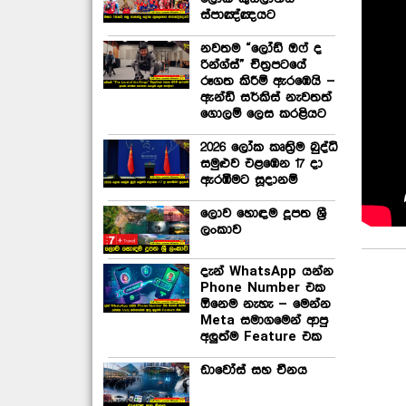
ස්පාඤ්ඤයට
නවතම “ලෝඩ් ඔෆ් ද
රින්ග්ස්” චිත්‍රපටයේ
රූගත කිරීම් ඇරඹෙයි –
ඇන්ඩි සර්කිස් නැවතත්
ගොලම් ලෙස කරළියට
2026 ලෝක කෘත්‍රිම බුද්ධි
සමුළුව එළඹෙන 17 දා
ඇරඹීමට සූදානම්
ලොව හොඳම දූපත ශ්‍රී
ලංකාව
දැන් WhatsApp යන්න
Phone Number එක
ඕනෙම නැහැ – මෙන්න
Meta සමාගමෙන් ආපු
අලුත්ම Feature එක
ඩාවෝස් සහ චීනය