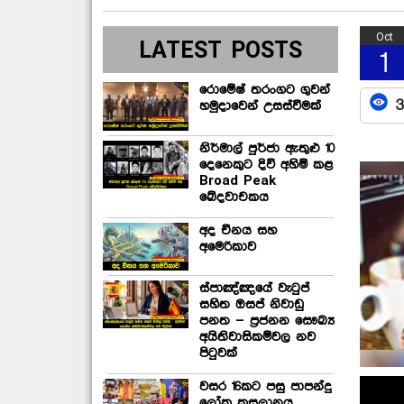
Oct
LATEST POSTS
1
රොමේෂ් තරංගට ගුවන්
3
හමුදාවෙන් උසස්වීමක්
නිර්මාල් පුර්ජා ඇතුළු 10
දෙනෙකුට දිවි අහිමි කළ
Broad Peak
ඛේදවාචකය
අද චීනය සහ
අමෙරිකාව
ස්පාඤ්ඤයේ වැටුප්
සහිත ඔසප් නිවාඩු
පනත – ප්‍රජනන සෞඛ්‍ය
අයිතිවාසිකම්වල නව
පිටුවක්
වසර 16කට පසු පාපන්දු
ලෝක කුසලානය