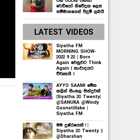
වන වරටත් ජනතා
රේඩියෝ නිවේදක ලෙස
සම්මානයෙන් පිදුම් ලබයි
LATEST VIDEOS
Siyatha FM
MORNING SHOW-
2022 11 22 | Born
Again වෙනුවට Think
Again ( සංවාදයට
විවෘතයි )
AYYO SAAMI මේක
කලින් සිංහල සින්දුවක්
|Siyatha 20 Twenty|
@SANUKA @Windy
Goonatillake |
Siyatha FM
මම දුෂ්ඨයෙක් ! |
Siyatha 20 Twenty ||
@Dharshan