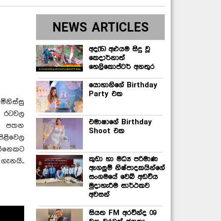
NEWS ARTICLES
අද(15) අළුයම සිදු වූ
කෙදාර්නාත්
හෙලිකොප්ටර් අනතුර
යොහානිගේ Birthday
Party එක
ස්සු
ක රටවල
එමාෂාගේ Birthday
න පතන
Shoot එක
ිළිවෙල
කිනෙකට
කුඩා හා මධ්‍ය පරිමාණ
ගැනයි..
ඇගලුම් නිෂ්පාදකයින්ගේ
සංගමයේ වෙබ් අඩවිය
මුදාහැරීම සාර්ථකව
අවසන්
සියත FM අරවින්ද 09