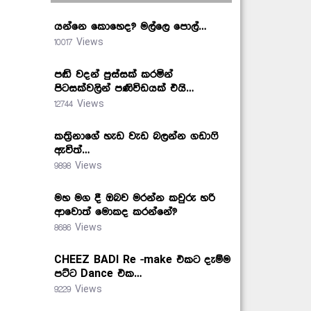
යන්නෙ කොහෙද? මල්ලෙ පොල්…
10017 Views
පඬි වදන් පුස්සක් කරමින්
පිටසක්වලින් පණිවිඩයක් එයි…
12744 Views
කත්‍රිනාගේ හැඩ වැඩ බලන්න ගඩාෆි
ඇවිත්…
9898 Views
මහ මග දී ඔබව මරන්න කවුරු හරි
ආවොත් මොකද කරන්නේ?
8686 Views
CHEEZ BADI Re -make එකට දැම්ම
පට්ට Dance එක…
9229 Views