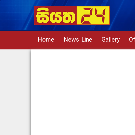
Home
News Line
Gallery
Of