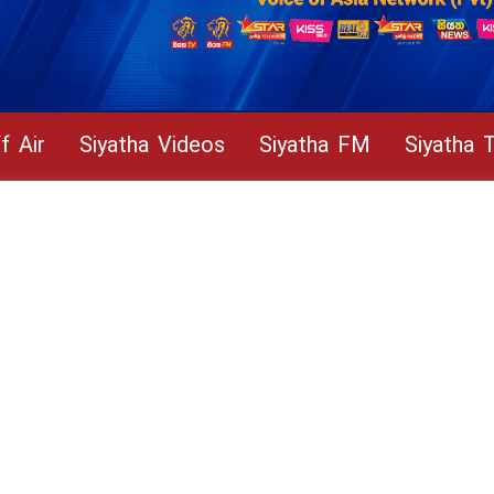
f Air
Siyatha Videos
Siyatha FM
Siyatha 