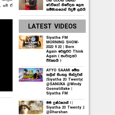
වන වරටත් ජනතා
රේඩියෝ නිවේදක ලෙස
.. මේ ඒ
සම්මානයෙන් පිදුම් ලබයි
LATEST VIDEOS
Siyatha FM
MORNING SHOW-
2022 11 22 | Born
Again වෙනුවට Think
Again ( සංවාදයට
විවෘතයි )
AYYO SAAMI මේක
කලින් සිංහල සින්දුවක්
|Siyatha 20 Twenty|
@SANUKA @Windy
Goonatillake |
Siyatha FM
මම දුෂ්ඨයෙක් ! |
Siyatha 20 Twenty ||
@Dharshan