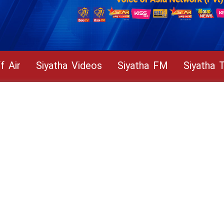
f Air
Siyatha Videos
Siyatha FM
Siyatha 