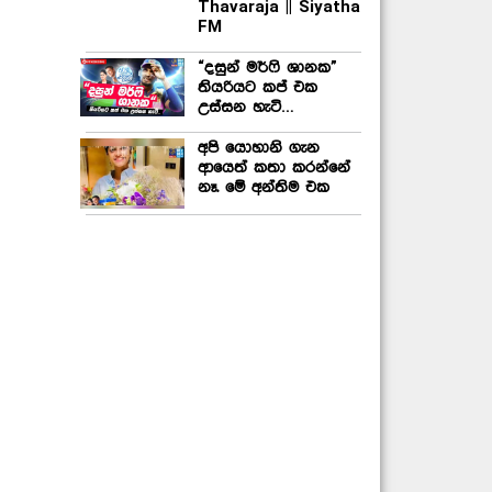
Thavaraja || Siyatha
FM
“දසුන් මර්ෆි ශානක”
තියරියට කප් එක
උස්සන හැටි…
අපි යොහානි ගැන
ආයෙත් කතා කරන්නේ
නෑ. මේ අන්තිම එක