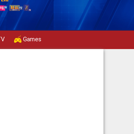
TV
Games