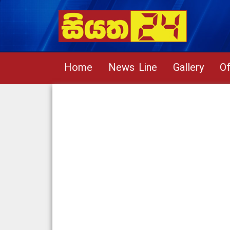
Home
News Line
Gallery
Of