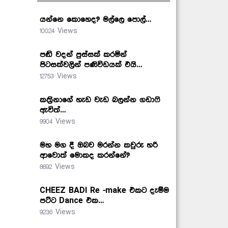
යන්නෙ කොහෙද? මල්ලෙ පොල්…
10024 Views
පඬි වදන් පුස්සක් කරමින්
පිටසක්වලින් පණිවිඩයක් එයි…
12753 Views
කත්‍රිනාගේ හැඩ වැඩ බලන්න ගඩාෆි
ඇවිත්…
9904 Views
මහ මග දී ඔබව මරන්න කවුරු හරි
ආවොත් මොකද කරන්නේ?
8692 Views
CHEEZ BADI Re -make එකට දැම්ම
පට්ට Dance එක…
9236 Views