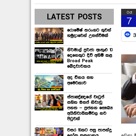
Oct
LATEST POSTS
7
රොමේෂ් තරංගට ගුවන්
3
හමුදාවෙන් උසස්වීමක්
නිර්මාල් පුර්ජා ඇතුළු 10
දෙනෙකුට දිවි අහිමි කළ
Broad Peak
ඛේදවාචකය
අද චීනය සහ
අමෙරිකාව
ස්පාඤ්ඤයේ වැටුප්
සහිත ඔසප් නිවාඩු
පනත – ප්‍රජනන සෞඛ්‍ය
අයිතිවාසිකම්වල නව
පිටුවක්
වසර 16කට පසු පාපන්දු
ලෝක කුසලානය
වෙලා ම