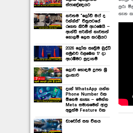
ස්පාඤ්ඤයට
පුරා ම
ගැන කත
නවතම “ලෝඩ් ඔෆ් ද
රින්ග්ස්” චිත්‍රපටයේ
රූගත කිරීම් ඇරඹෙයි –
ඇන්ඩි සර්කිස් නැවතත්
ගොලම් ලෙස කරළියට
2026 ලෝක කෘත්‍රිම බුද්ධි
සමුළුව එළඹෙන 17 දා
ඇරඹීමට සූදානම්
ලොව හොඳම දූපත ශ්‍රී
ලංකාව
දැන් WhatsApp යන්න
Phone Number එක
ඕනෙම නැහැ – මෙන්න
Meta සමාගමෙන් ආපු
අලුත්ම Feature එක
ඩාවෝස් සහ චීනය