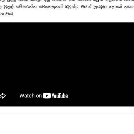
ිල මුදල් හම්කරන්න වෙහෙසුනත් ඔවුන්ට එයින් ලැබුණු දෙයක් නැත
ාවක්..