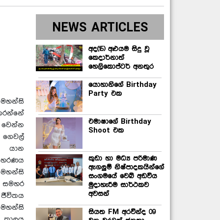
NEWS ARTICLES
අද(15) අළුයම සිදු වූ
කෙදාර්නාත්
හෙලිකොප්ටර් අනතුර
යොහානිගේ Birthday
Party එක
මහන්සි
රන්නේ
එමාෂාගේ Birthday
වෙන්න
Shoot එක
 ගෙවල්
ු යාන
කුඩා හා මධ්‍ය පරිමාණ
ිහරණය
ඇගලුම් නිෂ්පාදකයින්ගේ
මහන්සි
සංගමයේ වෙබ් අඩවිය
 සමහර
මුදාහැරීම සාර්ථකව
අවසන්
ීවිතය
 මහන්සි
සියත FM අරවින්ද 09
ිත කාලය