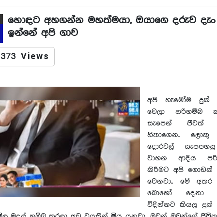
හොඳට අහගන්න මහත්මයා, ඔයාගෙ දරුව දැං
ඉන්නේ අපි ගාව
373 Views
අපි හැමෝම දුක් 
වෙලා හරිහම්බ ක
සැපෙන් ජිවත් 
හිතාගෙන.. ලොකු
දොරවල් සැපපහස
වාහන ආදිය පර
කිරීමට අපි ගොඩක් 
වෙනවා.. මේ අතර
බොහෝ දෙනා ජ
විදින්නට කියල දුක්
ිල මුදල් හම්බ කරලා අඩු වයසින් මිය යනවා.. ඔවුන් ඔවුන්ගේ ජිව