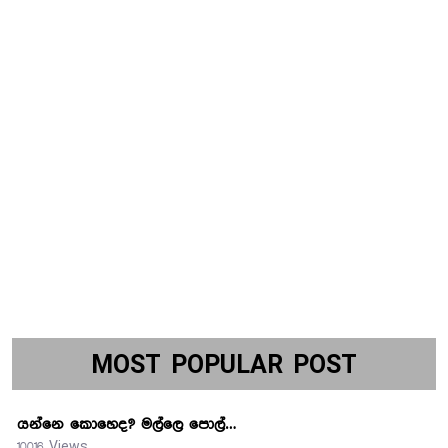
MOST POPULAR POST
යන්නෙ කොහෙද? මල්ලෙ පොල්…
10016 Views