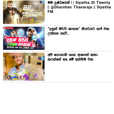
මම දුෂ්ඨයෙක් ! | Siyatha 20 Twenty
|| @Dharshan Thavaraja || Siyatha
FM
“දසුන් මර්ෆි ශානක” තියරියට කප් එක
උස්සන හැටි…
අපි යොහානි ගැන ආයෙත් කතා
කරන්නේ නෑ. මේ අන්තිම එක