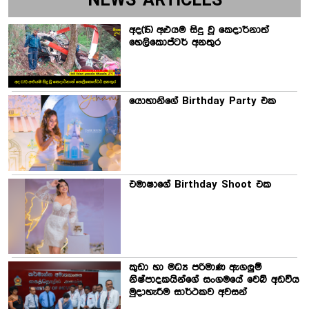
NEWS ARTICLES
අද(15) අළුයම සිදු වූ කෙදාර්නාත්
හෙලිකොප්ටර් අනතුර
යොහානිගේ Birthday Party එක
එමාෂාගේ Birthday Shoot එක
කුඩා හා මධ්‍ය පරිමාණ ඇගලුම්
නිෂ්පාදකයින්ගේ සංගමයේ වෙබ් අඩවිය
මුදාහැරීම සාර්ථකව අවසන්