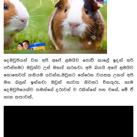
දෙමවුපියන් වන අපි අපේ ළමයිව පොඩි කාලේ ඉදන් හරි
පරිස්සමට ඔවුන්ව උස් මහත් කරනවා. අපි බයයි අපේ ළමයිව
කොහෙවත් තනියම යවන්න..ඔවුනට තේරෙන වයසක උනත් අපි
මග බලන් ඉන්නවා ඔවුන් නැවත නිවසට එනතුරු.. හැම
දෙමවුපියෙක්ව තමන්ගේ දරුවන් ව රකින්නේ පන වගේ.. මේ ඒ
ගැන කතාවක්..