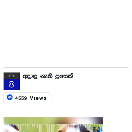
අදාල නැති පූසෙක්
Oct
8
4559 Views