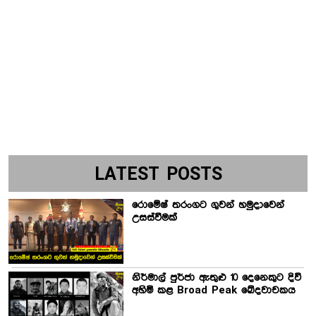
LATEST POSTS
රොමේෂ් තරංගට ගුවන් හමුදාවෙන්
උසස්වීමක්
නිර්මාල් පුර්ජා ඇතුළු 10 දෙනෙකුට දිවි
අහිමි කළ Broad Peak ඛේදවාචකය