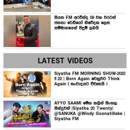
සියත FM අරවින්ද 09 වන වරටත්
ජනතා රේඩියෝ නිවේදක ලෙස
සම්මානයෙන් පිදුම් ලබයි
LATEST VIDEOS
Siyatha FM MORNING SHOW-2022
11 22 | Born Again වෙනුවට Think
Again ( සංවාදයට විවෘතයි )
AYYO SAAMI මේක කලින් සිංහල
සින්දුවක් |Siyatha 20 Twenty|
@SANUKA @Windy Goonatillake |
Siyatha FM