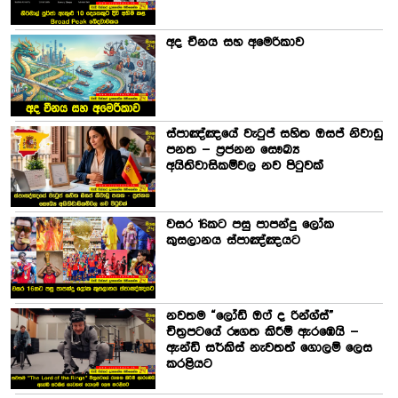
අද චීනය සහ අමෙරිකාව
ස්පාඤ්ඤයේ වැටුප් සහිත ඔසප් නිවාඩු
පනත – ප්‍රජනන සෞඛ්‍ය
අයිතිවාසිකම්වල නව පිටුවක්
වසර 16කට පසු පාපන්දු ලෝක
කුසලානය ස්පාඤ්ඤයට
නවතම “ලෝඩ් ඔෆ් ද රින්ග්ස්”
චිත්‍රපටයේ රූගත කිරීම් ඇරඹෙයි –
ඇන්ඩි සර්කිස් නැවතත් ගොලම් ලෙස
කරළියට