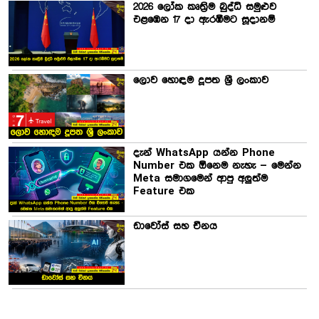
2026 ලෝක කෘත්‍රිම බුද්ධි සමුළුව
එළඹෙන 17 දා ඇරඹීමට සූදානම්
ලොව හොඳම දූපත ශ්‍රී ලංකාව
දැන් WhatsApp යන්න Phone
Number එක ඕනෙම නැහැ – මෙන්න
Meta සමාගමෙන් ආපු අලුත්ම
Feature එක
ඩාවෝස් සහ චීනය