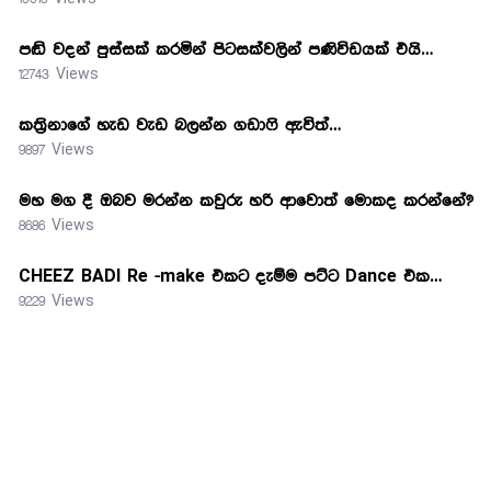
පඬි වදන් පුස්සක් කරමින් පිටසක්වලින් පණිවිඩයක් එයි…
12743 Views
කත්‍රිනාගේ හැඩ වැඩ බලන්න ගඩාෆි ඇවිත්…
9897 Views
මහ මග දී ඔබව මරන්න කවුරු හරි ආවොත් මොකද කරන්නේ?
8686 Views
CHEEZ BADI Re -make එකට දැම්ම පට්ට Dance එක…
9229 Views