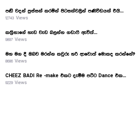
පඬි වදන් පුස්සක් කරමින් පිටසක්වලින් පණිවිඩයක් එයි…
12743 Views
කත්‍රිනාගේ හැඩ වැඩ බලන්න ගඩාෆි ඇවිත්…
9897 Views
මහ මග දී ඔබව මරන්න කවුරු හරි ආවොත් මොකද කරන්නේ?
8686 Views
CHEEZ BADI Re -make එකට දැම්ම පට්ට Dance එක…
9229 Views