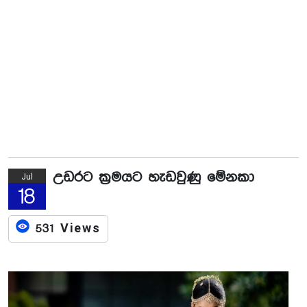
උඩරට ක්‍රමයට හැඩවුණු මේනකා
Jul
18
531 Views