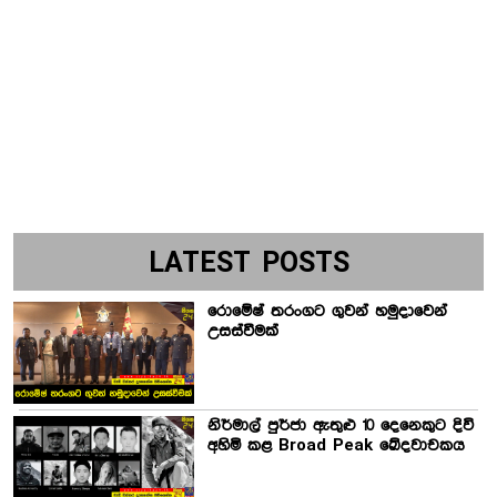
LATEST POSTS
රොමේෂ් තරංගට ගුවන් හමුදාවෙන්
උසස්වීමක්
නිර්මාල් පුර්ජා ඇතුළු 10 දෙනෙකුට දිවි
අහිමි කළ Broad Peak ඛේදවාචකය