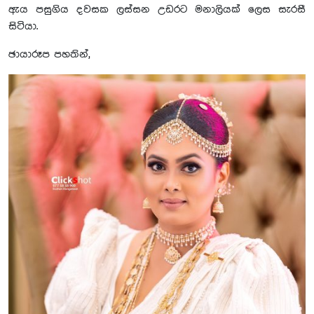
ඇය පසුගිය දවසක ලස්සන උඩරට මනාලියක් ලෙස සැරසී
සිටියා.
ඡායාරූප පහතින්,