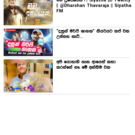
මම දුෂ්ඨයෙක් ! | Siyatha 20 Twenty
|| @Dharshan Thavaraja || Siyatha
FM
“දසුන් මර්ෆි ශානක” තියරියට කප් එක
උස්සන හැටි…
අපි යොහානි ගැන ආයෙත් කතා
කරන්නේ නෑ. මේ අන්තිම එක