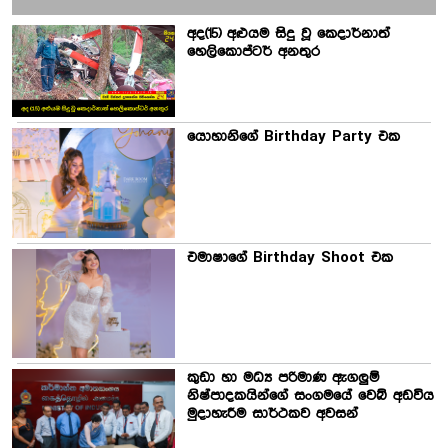
අද(15) අළුයම සිදු වූ කෙදාර්නාත්
හෙලිකොප්ටර් අනතුර
යොහානිගේ Birthday Party එක
එමාෂාගේ Birthday Shoot එක
කුඩා හා මධ්‍ය පරිමාණ ඇගලුම්
නිෂ්පාදකයින්ගේ සංගමයේ වෙබ් අඩවිය
මුදාහැරීම සාර්ථකව අවසන්