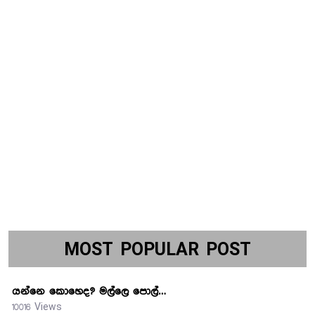
MOST POPULAR POST
යන්නෙ කොහෙද? මල්ලෙ පොල්…
10016 Views