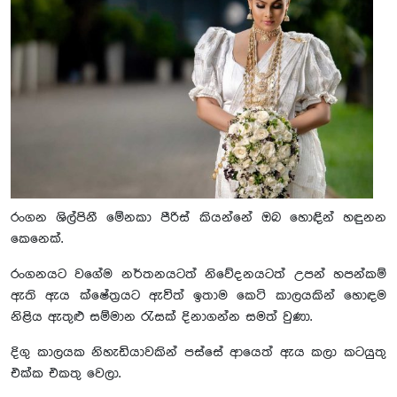
රංගන ශිල්පිනී මේනකා පීරිස් කියන්නේ ඔබ හොඳින් හඳුනන‍
කෙනෙක්.
රංගනයට වගේම නර්තනයටත් නිවේදනයටත් උපන් හපන්කම්
ඇති ඇය ක්ෂේත්‍රයට ඇවිත් ඉතාම කෙටි කාලයකින් හොඳම
නිළිය ඇතුළු සම්මාන රැසක් දිනාගන්න සමත් වුණා.
දිගු කාලයක නිහැඩියාවකින් පස්සේ ආයෙත් ඇය කලා කටයුතු
එක්ක එකතු වෙලා.