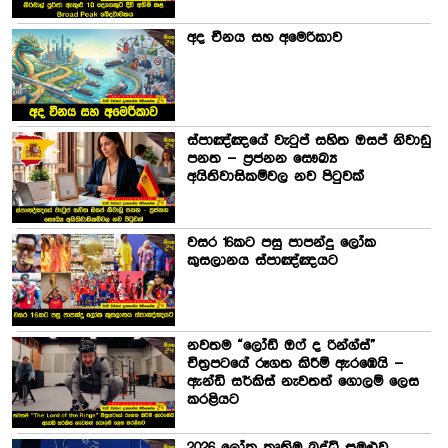
අද චීනය සහ අමෙරිකාව
ස්පාඤ්ඤයේ වැටුප් සහිත ඔසප් නිවාඩු
පනත – ප්‍රජනන සෞඛ්‍ය
අයිතිවාසිකම්වල නව පිටුවක්
වසර 16කට පසු පාපන්දු ලෝක
කුසලානය ස්පාඤ්ඤයට
නවතම “ලෝඩ් ඔෆ් ද රින්ග්ස්”
චිත්‍රපටයේ රූගත කිරීම් ඇරඹෙයි –
ඇන්ඩි සර්කිස් නැවතත් ගොලම් ලෙස
කරළියට