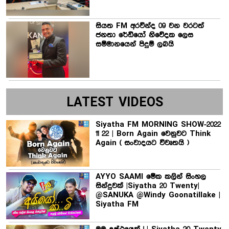
සියත FM අරවින්ද 09 වන වරටත්
ජනතා රේඩියෝ නිවේදක ලෙස
සම්මානයෙන් පිදුම් ලබයි
LATEST VIDEOS
Siyatha FM MORNING SHOW-2022
11 22 | Born Again වෙනුවට Think
Again ( සංවාදයට විවෘතයි )
AYYO SAAMI මේක කලින් සිංහල
සින්දුවක් |Siyatha 20 Twenty|
@SANUKA @Windy Goonatillake |
Siyatha FM