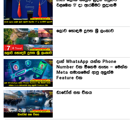
2026 ලෝක කෘත්‍රිම බුද්ධි සමුළුව
එළඹෙන 17 දා ඇරඹීමට සූදානම්
ලොව හොඳම දූපත ශ්‍රී ලංකාව
දැන් WhatsApp යන්න Phone
Number එක ඕනෙම නැහැ – මෙන්න
Meta සමාගමෙන් ආපු අලුත්ම
Feature එක
ඩාවෝස් සහ චීනය