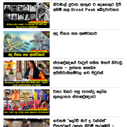
නිර්මාල් පුර්ජා ඇතුළු 10 දෙනෙකුට දිවි
අහිමි කළ Broad Peak ඛේදවාචකය
අද චීනය සහ අමෙරිකාව
ස්පාඤ්ඤයේ වැටුප් සහිත ඔසප් නිවාඩු
පනත – ප්‍රජනන සෞඛ්‍ය
අයිතිවාසිකම්වල නව පිටුවක්
වසර 16කට පසු පාපන්දු ලෝක
කුසලානය ස්පාඤ්ඤයට
නවතම “ලෝඩ් ඔෆ් ද රින්ග්ස්”
චිත්‍රපටයේ රූගත කිරීම් ඇරඹෙයි –