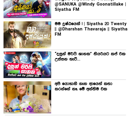
@SANUKA @Windy Goonatillake |
Siyatha FM
මම දුෂ්ඨයෙක් ! | Siyatha 20 Twenty
|| @Dharshan Thavaraja || Siyatha
FM
“දසුන් මර්ෆි ශානක” තියරියට කප් එක
උස්සන හැටි…
අපි යොහානි ගැන ආයෙත් කතා
කරන්නේ නෑ. මේ අන්තිම එක