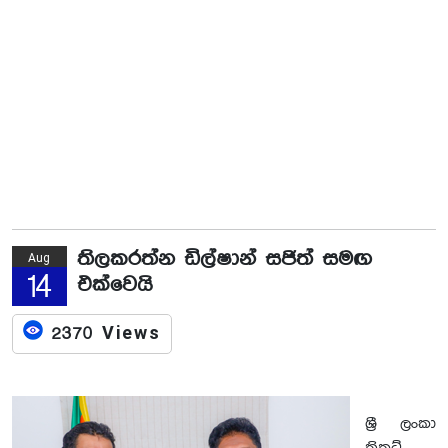
තිලකරත්න ඩිල්ෂාන් සජිත් සමඟ
Aug
14
එක්වෙයි
2370 Views
ශ්‍රී ලංකා