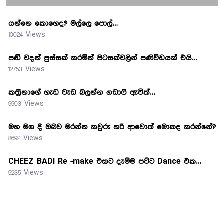
යන්නෙ කොහෙද? මල්ලෙ පොල්…
10024 Views
පඬි වදන් පුස්සක් කරමින් පිටසක්වලින් පණිවිඩයක් එයි…
12753 Views
කත්‍රිනාගේ හැඩ වැඩ බලන්න ගඩාෆි ඇවිත්…
9903 Views
මහ මග දී ඔබව මරන්න කවුරු හරි ආවොත් මොකද කරන්නේ?
8692 Views
CHEEZ BADI Re -make එකට දැම්ම පට්ට Dance එක…
9235 Views