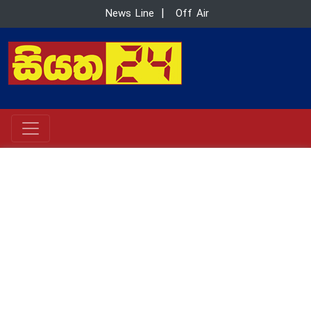
News Line
|
Off Air