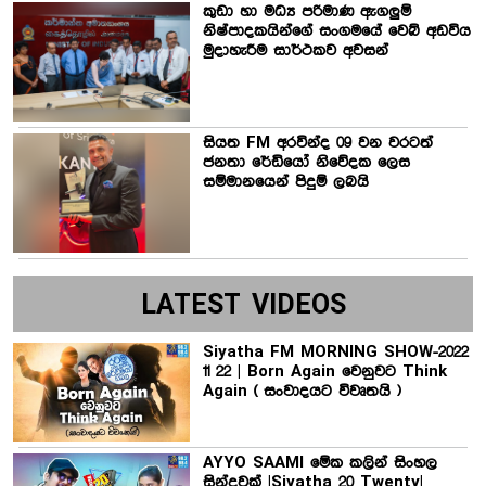
කුඩා හා මධ්‍ය පරිමාණ ඇගලුම්
නිෂ්පාදකයින්ගේ සංගමයේ වෙබ් අඩවිය
මුදාහැරීම සාර්ථකව අවසන්
සියත FM අරවින්ද 09 වන වරටත්
ජනතා රේඩියෝ නිවේදක ලෙස
සම්මානයෙන් පිදුම් ලබයි
LATEST VIDEOS
Siyatha FM MORNING SHOW-2022
11 22 | Born Again වෙනුවට Think
Again ( සංවාදයට විවෘතයි )
AYYO SAAMI මේක කලින් සිංහල
සින්දුවක් |Siyatha 20 Twenty|