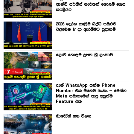
ඇන්ඩි සර්කිස් නැවතත් ගොලම් ලෙස
කරළියට
2026 ලෝක කෘත්‍රිම බුද්ධි සමුළුව
එළඹෙන 17 දා ඇරඹීමට සූදානම්
ලොව හොඳම දූපත ශ්‍රී ලංකාව
දැන් WhatsApp යන්න Phone
Number එක ඕනෙම නැහැ – මෙන්න
Meta සමාගමෙන් ආපු අලුත්ම
Feature එක
ඩාවෝස් සහ චීනය