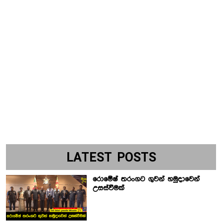
LATEST POSTS
රොමේෂ් තරංගට ගුවන් හමුදාවෙන්
උසස්වීමක්