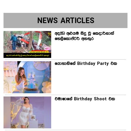
NEWS ARTICLES
අද(15) අළුයම සිදු වූ කෙදාර්නාත්
හෙලිකොප්ටර් අනතුර
යොහානිගේ Birthday Party එක
එමාෂාගේ Birthday Shoot එක