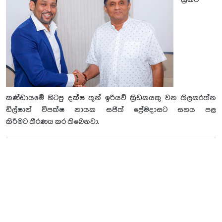
ක්‍රිකට්
කණ්ඩායමේ හිටපු දක්ෂ තුන් ඉරියව් ක්‍රිඩකයකු වන තිලකරත්න
ඩිල්ෂාන් විපක්ෂ නායක සජිත් ප්‍රේමදාසට සහය පළ
කිරීමට තීරණය කර තිබෙනවා.