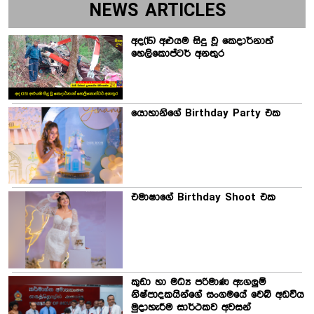
NEWS ARTICLES
අද(15) අළුයම සිදු වූ කෙදාර්නාත්
හෙලිකොප්ටර් අනතුර
යොහානිගේ Birthday Party එක
එමාෂාගේ Birthday Shoot එක
කුඩා හා මධ්‍ය පරිමාණ ඇගලුම්
නිෂ්පාදකයින්ගේ සංගමයේ වෙබ් අඩවිය
මුදාහැරීම සාර්ථකව අවසන්