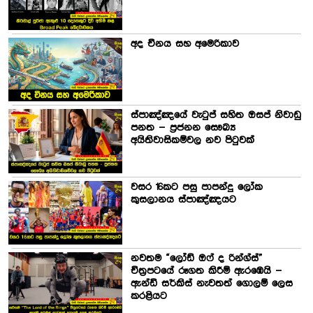
අද චීනය සහ අමෙරිකාව
ස්පාඤ්ඤයේ වැටුප් සහිත ඔසප් නිවාඩු
පනත – ප්‍රජනන සෞඛ්‍ය
අයිතිවාසිකම්වල නව පිටුවක්
වසර 16කට පසු පාපන්දු ලෝක
කුසලානය ස්පාඤ්ඤයට
නවතම “ලෝඩ් ඔෆ් ද රින්ග්ස්”
චිත්‍රපටයේ රූගත කිරීම් ඇරඹෙයි –
ඇන්ඩි සර්කිස් නැවතත් ගොලම් ලෙස
කරළියට