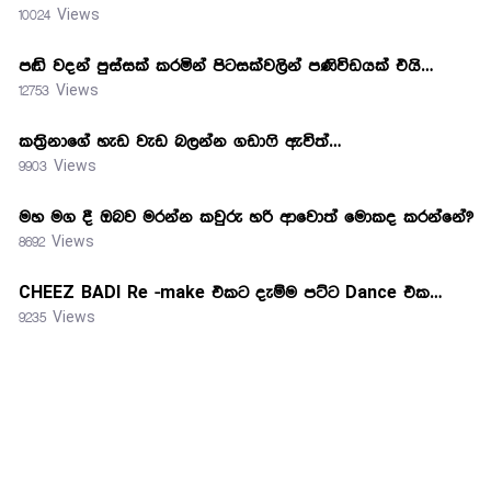
10024 Views
පඬි වදන් පුස්සක් කරමින් පිටසක්වලින් පණිවිඩයක් එයි…
12753 Views
කත්‍රිනාගේ හැඩ වැඩ බලන්න ගඩාෆි ඇවිත්…
9903 Views
මහ මග දී ඔබව මරන්න කවුරු හරි ආවොත් මොකද කරන්නේ?
8692 Views
CHEEZ BADI Re -make එකට දැම්ම පට්ට Dance එක…
9235 Views