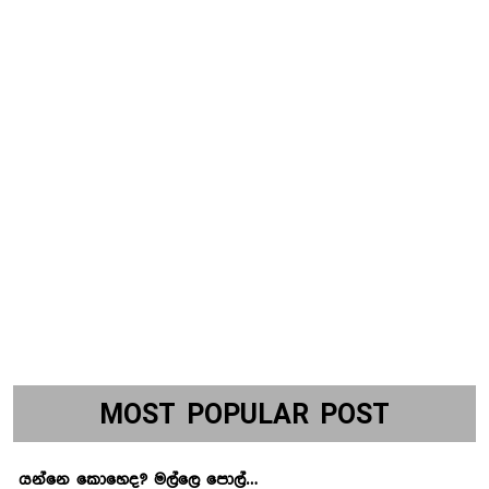
MOST POPULAR POST
යන්නෙ කොහෙද? මල්ලෙ පොල්…