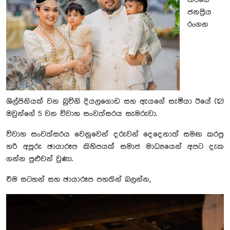
තිරයේ
ජනප්‍රිය
රංගන
ශිල්පිනියක් වන බුවිනි දියලගොඩ සහ ඇයගේ සැමියා ඊයේ (12)
ඔවුන්ගේ 5 වන විවාහ සංවත්සරය සැමරුවා.
විවාහ සංවත්සරය වෙනුවෙන් දරුවන් දෙදෙනාත් සමඟ කරපු
හරි අපූරු ඡායාරූප කිහිපයක් සමාජ මාධ්‍යයෙන් අපට දැක
ගන්න පුළුවන් වුණා.
එම සටහන් සහ ඡායාරූප පහතින් බලන්න,