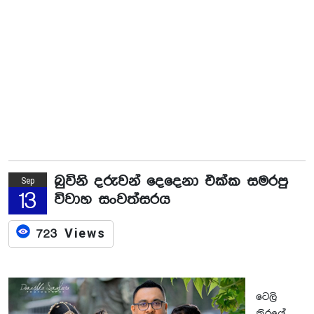
බුවිනි දරුවන් දෙදෙනා එක්ක සමරපු
Sep
13
විවාහ සංවත්සරය
723 Views
ටෙලි