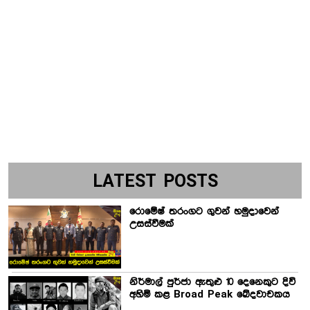
LATEST POSTS
රොමේෂ් තරංගට ගුවන් හමුදාවෙන්
උසස්වීමක්
නිර්මාල් පුර්ජා ඇතුළු 10 දෙනෙකුට දිවි
අහිමි කළ Broad Peak ඛේදවාචකය