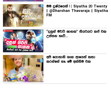
මම දුෂ්ඨයෙක් ! | Siyatha 20 Twenty
|| @Dharshan Thavaraja || Siyatha
FM
“දසුන් මර්ෆි ශානක” තියරියට කප් එක
උස්සන හැටි…
අපි යොහානි ගැන ආයෙත් කතා
කරන්නේ නෑ. මේ අන්තිම එක