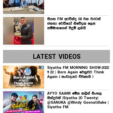
සියත FM අරවින්ද 09 වන වරටත්
ජනතා රේඩියෝ නිවේදක ලෙස
සම්මානයෙන් පිදුම් ලබයි
LATEST VIDEOS
Siyatha FM MORNING SHOW-2022
11 22 | Born Again වෙනුවට Think
Again ( සංවාදයට විවෘතයි )
AYYO SAAMI මේක කලින් සිංහල
සින්දුවක් |Siyatha 20 Twenty|
@SANUKA @Windy Goonatillake |
Siyatha FM