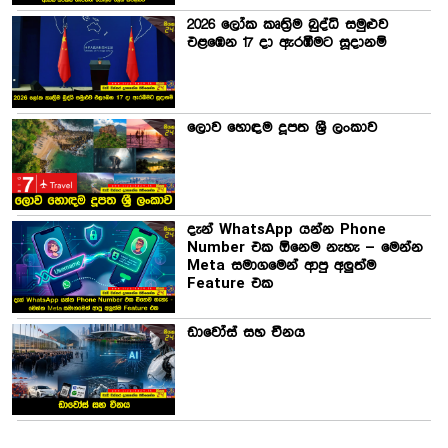
2026 ලෝක කෘත්‍රිම බුද්ධි සමුළුව
එළඹෙන 17 දා ඇරඹීමට සූදානම්
ලොව හොඳම දූපත ශ්‍රී ලංකාව
දැන් WhatsApp යන්න Phone
Number එක ඕනෙම නැහැ – මෙන්න
Meta සමාගමෙන් ආපු අලුත්ම
Feature එක
ඩාවෝස් සහ චීනය