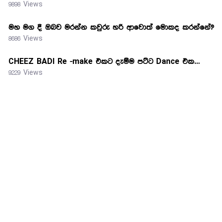
9898 Views
මහ මග දී ඔබව මරන්න කවුරු හරි ආවොත් මොකද කරන්නේ?
8686 Views
CHEEZ BADI Re -make එකට දැම්ම පට්ට Dance එක…
9229 Views