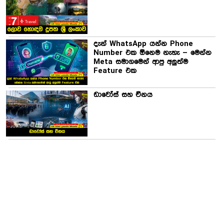
දැන් WhatsApp යන්න Phone
Number එක ඕනෙම නැහැ – මෙන්න
Meta සමාගමෙන් ආපු අලුත්ම
Feature එක
ඩාවෝස් සහ චීනය