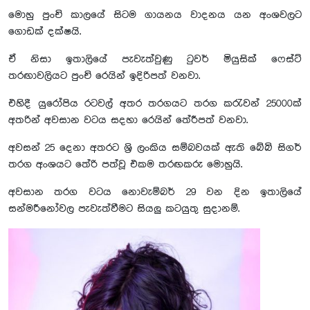
මොහු පුංචි කාලයේ සිටම ගායනය වාදනය යන අංශවලට
ගොඩක් දක්ෂයි.
ඒ නිසා ඉතාලියේ පැවැත්වුණු ටුවර් මියුසික් ෆෙස්ට්
තරඟාවලියට පුංචි රෙයින් ඉදිරිපත් වනවා.
එහිදී යුරෝපිය රටවල් අතර තරගයට තරග කරැවන් 25000ක්
අතරින් අවසාන වටය සදහා රෙයින් තේරීපත් වනවා.
අවසන් 25 දෙනා අතරට ශ්‍රි ලංකිය සම්බවයක් ඇති බේබි සිගර්
තරග අංශයට තේරි පත්වූ එකම තරඟකරු මොහුයි.
අවසාන තරග වටය නොවැම්බර් 29 වන දින ඉතාලියේ
සන්මරීනෝවල පැවැත්වීමට සියලු කටයුතු සුදානම්.