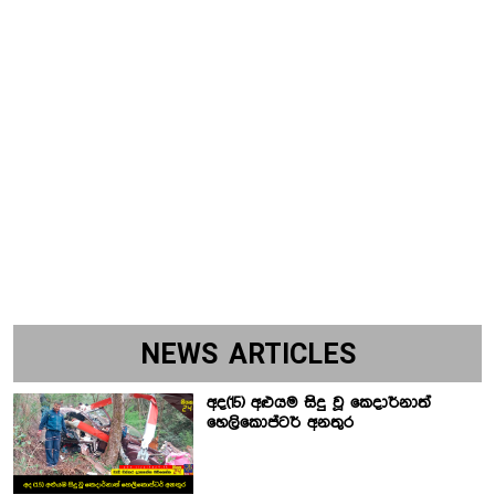
NEWS ARTICLES
අද(15) අළුයම සිදු වූ කෙදාර්නාත්
හෙලිකොප්ටර් අනතුර