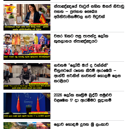
ස්පාඤ්ඤයේ වැටුප් සහිත ඔසප් නිවාඩු
පනත – ප්‍රජනන සෞඛ්‍ය
අයිතිවාසිකම්වල නව පිටුවක්
වසර 16කට පසු පාපන්දු ලෝක
කුසලානය ස්පාඤ්ඤයට
නවතම “ලෝඩ් ඔෆ් ද රින්ග්ස්”
චිත්‍රපටයේ රූගත කිරීම් ඇරඹෙයි –
ඇන්ඩි සර්කිස් නැවතත් ගොලම් ලෙස
කරළියට
2026 ලෝක කෘත්‍රිම බුද්ධි සමුළුව
එළඹෙන 17 දා ඇරඹීමට සූදානම්
ලොව හොඳම දූපත ශ්‍රී ලංකාව