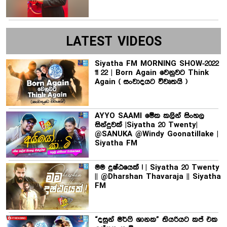
LATEST VIDEOS
Siyatha FM MORNING SHOW-2022
11 22 | Born Again වෙනුවට Think
Again ( සංවාදයට විවෘතයි )
AYYO SAAMI මේක කලින් සිංහල
සින්දුවක් |Siyatha 20 Twenty|
@SANUKA @Windy Goonatillake |
Siyatha FM
මම දුෂ්ඨයෙක් ! | Siyatha 20 Twenty
|| @Dharshan Thavaraja || Siyatha
FM
“දසුන් මර්ෆි ශානක” තියරියට කප් එක