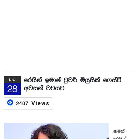
රෙයින් ඉමාෂ් ටුවර් මියුසික් ෆෙස්ට්
Nov
28
අවසන් වටයට
2487 Views
නමින්