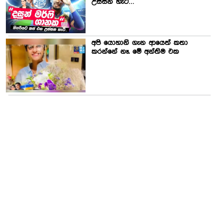
උස්සන හැටි…
අපි යොහානි ගැන ආයෙත් කතා
කරන්නේ නෑ. මේ අන්තිම එක