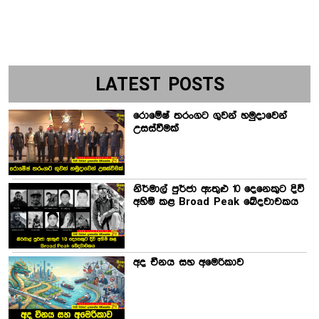
LATEST POSTS
රොමේෂ් තරංගට ගුවන් හමුදාවෙන්
උසස්වීමක්
නිර්මාල් පුර්ජා ඇතුළු 10 දෙනෙකුට දිවි
අහිමි කළ Broad Peak ඛේදවාචකය
අද චීනය සහ අමෙරිකාව