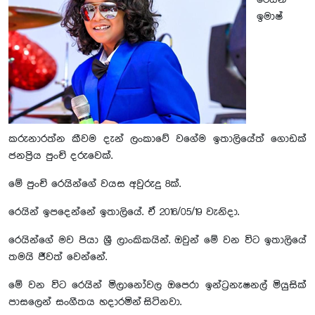
රෙයින්
ඉමාෂ්
කරුනාරත්න කීවම දැන් ලංකාවේ වගේම ඉතාලියේත් ගොඩක්
ජනප්‍රිය පුංචි දරුවෙක්.
මේ පුංචි රෙයින්ගේ වයස අවුරුදු 8ක්.
රෙයින් ඉපදෙන්නේ ඉතාලියේ. ඒ 2016/05/19 වැනිදා.
රෙයින්ගේ මව පියා ශ්‍රී ලාංකිකයින්. ඔවුන් මේ වන විට ඉතාලියේ
තමයි ජීවත් වෙන්නේ.
මේ වන විට රෙයින් මිලානෝවල ඔපෙරා ඉන්ට්‍රනැෂනල් මියුසික්
පාසලෙන් සංගීතය හදාරමින් සිටිනවා.