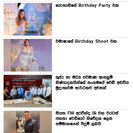
යොහානිගේ Birthday Party එක
එමාෂාගේ Birthday Shoot එක
කුඩා හා මධ්‍ය පරිමාණ ඇගලුම්
නිෂ්පාදකයින්ගේ සංගමයේ වෙබ් අඩවිය
මුදාහැරීම සාර්ථකව අවසන්
සියත FM අරවින්ද 09 වන වරටත්
ජනතා රේඩියෝ නිවේදක ලෙස
සම්මානයෙන් පිදුම් ලබයි