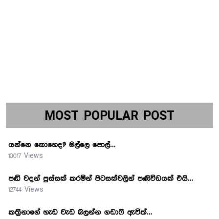
MOST POPULAR POST
යන්නෙ කොහෙද? මල්ලෙ පොල්…
10017 Views
පඬි වදන් පුස්සක් කරමින් පිටසක්වලින් පණිවිඩයක් එයි…
12744 Views
කත්‍රිනාගේ හැඩ වැඩ බලන්න ගඩාෆි ඇවිත්…