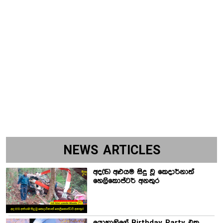
NEWS ARTICLES
අද(15) අළුයම සිදු වූ කෙදාර්නාත්
හෙලිකොප්ටර් අනතුර