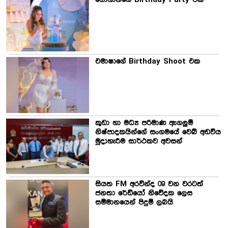
යොහානිගේ Birthday Party එක
එමාෂාගේ Birthday Shoot එක
කුඩා හා මධ්‍ය පරිමාණ ඇගලුම්
නිෂ්පාදකයින්ගේ සංගමයේ වෙබ් අඩවිය
මුදාහැරීම සාර්ථකව අවසන්
සියත FM අරවින්ද 09 වන වරටත්
ජනතා රේඩියෝ නිවේදක ලෙස
සම්මානයෙන් පිදුම් ලබයි