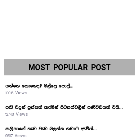
MOST POPULAR POST
යන්නෙ කොහෙද? මල්ලෙ පොල්…
10016 Views
පඬි වදන් පුස්සක් කරමින් පිටසක්වලින් පණිවිඩයක් එයි…
12743 Views
කත්‍රිනාගේ හැඩ වැඩ බලන්න ගඩාෆි ඇවිත්…
9897 Views