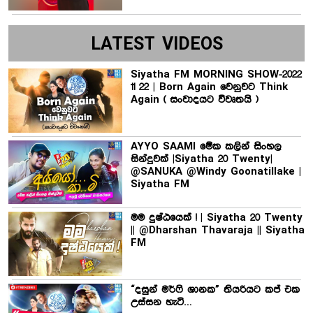
LATEST VIDEOS
Siyatha FM MORNING SHOW-2022
11 22 | Born Again වෙනුවට Think
Again ( සංවාදයට විවෘතයි )
AYYO SAAMI මේක කලින් සිංහල
සින්දුවක් |Siyatha 20 Twenty|
@SANUKA @Windy Goonatillake |
Siyatha FM
මම දුෂ්ඨයෙක් ! | Siyatha 20 Twenty
|| @Dharshan Thavaraja || Siyatha
FM
“දසුන් මර්ෆි ශානක” තියරියට කප් එක
උස්සන හැටි…