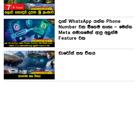
දැන් WhatsApp යන්න Phone
Number එක ඕනෙම නැහැ – මෙන්න
Meta සමාගමෙන් ආපු අලුත්ම
Feature එක
ඩාවෝස් සහ චීනය