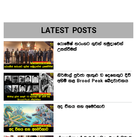
LATEST POSTS
රොමේෂ් තරංගට ගුවන් හමුදාවෙන්
උසස්වීමක්
නිර්මාල් පුර්ජා ඇතුළු 10 දෙනෙකුට දිවි
අහිමි කළ Broad Peak ඛේදවාචකය
අද චීනය සහ අමෙරිකාව