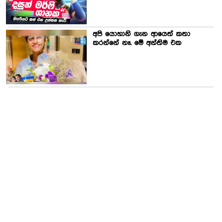
අපි යොහානි ගැන ආයෙත් කතා
කරන්නේ නෑ. මේ අන්තිම එක