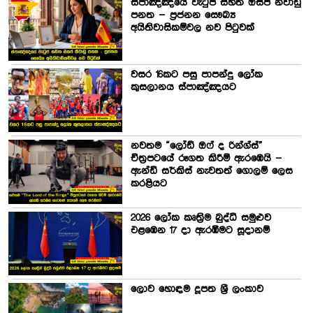
ස්පාඤ්ඤයේ වැටුප් සහිත ඔසප් නිවාඩු
පනත – ප්‍රජනන සෞඛ්‍ය
අයිතිවාසිකම්වල නව පිටුවක්
වසර 16කට පසු පාපන්දු ලෝක
කුසලානය ස්පාඤ්ඤයට
නවතම “ලෝඩ් ඔෆ් ද රින්ග්ස්”
චිත්‍රපටයේ රූගත කිරීම් ඇරඹෙයි –
ඇන්ඩි සර්කිස් නැවතත් ගොලම් ලෙස
කරළියට
2026 ලෝක කෘත්‍රිම බුද්ධි සමුළුව
එළඹෙන 17 දා ඇරඹීමට සූදානම්
ලොව හොඳම දූපත ශ්‍රී ලංකාව