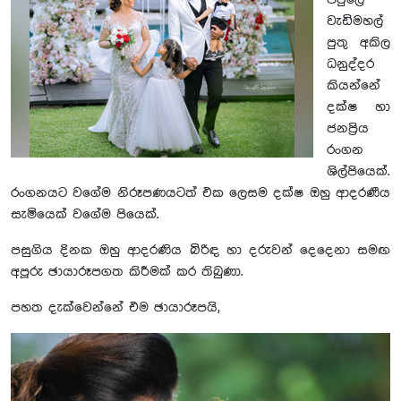
පවුලේ
වැඩිමහල්
පුතු අකිල
ධනුද්දර
කියන්නේ
දක්ෂ හා
ජනප්‍රිය
රංගන
ශිල්පියෙක්.
රංගනයට වගේම නිරූපණයටත් එක ලෙසම දක්ෂ ඔහු ආදරණීය
සැමියෙක් වගේම පියෙක්.
පසුගිය දිනක ඔහු ආදරණිය බිරිඳ හා දරුවන් දෙදෙනා සමඟ
අපූරු ඡායාරූපගත කිරීමක් කර තිබුණා.
පහත දැක්වෙන්නේ එම ඡායාරූපයි,