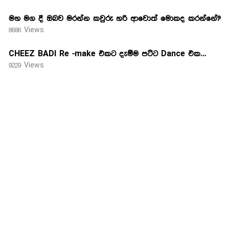
මහ මග දී ඔබව මරන්න කවුරු හරි ආවොත් මොකද කරන්නේ?
8686 Views
CHEEZ BADI Re -make එකට දැම්ම පට්ට Dance එක…
9229 Views