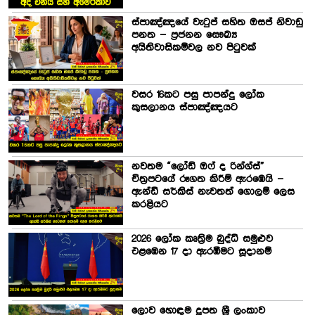
ස්පාඤ්ඤයේ වැටුප් සහිත ඔසප් නිවාඩු
පනත – ප්‍රජනන සෞඛ්‍ය
අයිතිවාසිකම්වල නව පිටුවක්
වසර 16කට පසු පාපන්දු ලෝක
කුසලානය ස්පාඤ්ඤයට
නවතම “ලෝඩ් ඔෆ් ද රින්ග්ස්”
චිත්‍රපටයේ රූගත කිරීම් ඇරඹෙයි –
ඇන්ඩි සර්කිස් නැවතත් ගොලම් ලෙස
කරළියට
2026 ලෝක කෘත්‍රිම බුද්ධි සමුළුව
එළඹෙන 17 දා ඇරඹීමට සූදානම්
ලොව හොඳම දූපත ශ්‍රී ලංකාව