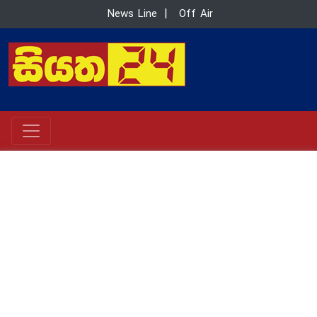
News Line
|
Off Air