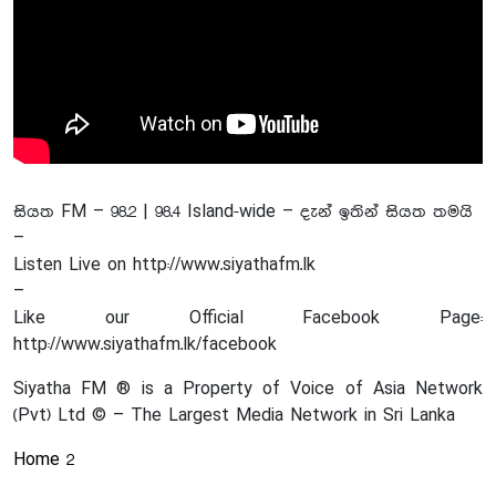
සියත FM – 98.2 | 98.4 Island-wide – දැන් ඉතින් සියත තමයි
–
Listen Live on http://www.siyathafm.lk
–
Like our Official Facebook Page:
http://www.siyathafm.lk/facebook
Siyatha FM ® is a Property of Voice of Asia Network
(Pvt) Ltd © – The Largest Media Network in Sri Lanka
Home 2