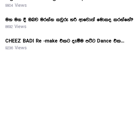
9904 Views
මහ මග දී ඔබව මරන්න කවුරු හරි ආවොත් මොකද කරන්නේ?
8692 Views
CHEEZ BADI Re -make එකට දැම්ම පට්ට Dance එක…
9236 Views