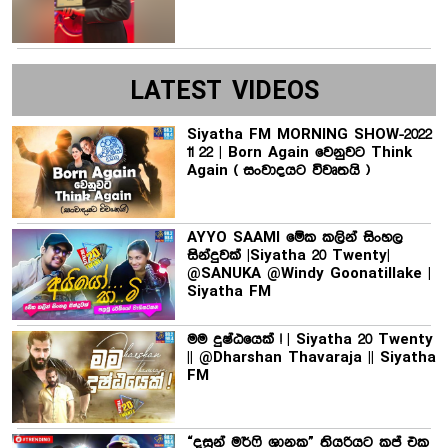
LATEST VIDEOS
Siyatha FM MORNING SHOW-2022
11 22 | Born Again වෙනුවට Think
Again ( සංවාදයට විවෘතයි )
AYYO SAAMI මේක කලින් සිංහල
සින්දුවක් |Siyatha 20 Twenty|
@SANUKA @Windy Goonatillake |
Siyatha FM
මම දුෂ්ඨයෙක් ! | Siyatha 20 Twenty
|| @Dharshan Thavaraja || Siyatha
FM
“දසුන් මර්ෆි ශානක” තියරියට කප් එක