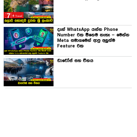
දැන් WhatsApp යන්න Phone
Number එක ඕනෙම නැහැ – මෙන්න
Meta සමාගමෙන් ආපු අලුත්ම
Feature එක
ඩාවෝස් සහ චීනය