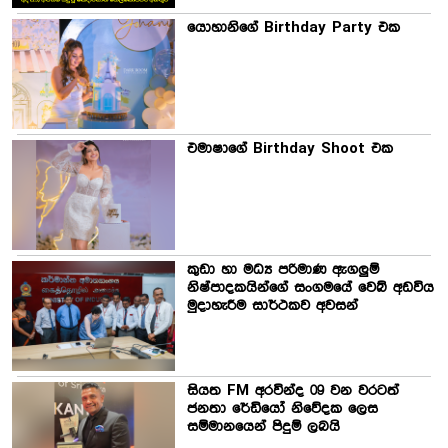
යොහානිගේ Birthday Party එක
එමාෂාගේ Birthday Shoot එක
කුඩා හා මධ්‍ය පරිමාණ ඇගලුම්
නිෂ්පාදකයින්ගේ සංගමයේ වෙබ් අඩවිය
මුදාහැරීම සාර්ථකව අවසන්
සියත FM අරවින්ද 09 වන වරටත්
ජනතා රේඩියෝ නිවේදක ලෙස
සම්මානයෙන් පිදුම් ලබයි