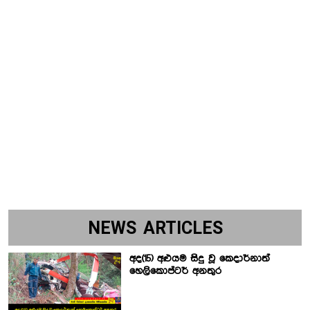
NEWS ARTICLES
අද(15) අළුයම සිදු වූ කෙදාර්නාත්
හෙලිකොප්ටර් අනතුර