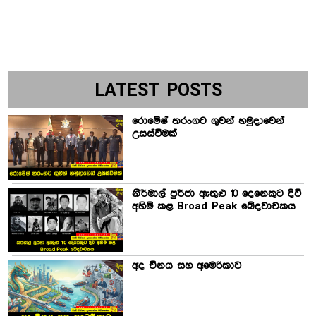
LATEST POSTS
රොමේෂ් තරංගට ගුවන් හමුදාවෙන්
උසස්වීමක්
නිර්මාල් පුර්ජා ඇතුළු 10 දෙනෙකුට දිවි
අහිමි කළ Broad Peak ඛේදවාචකය
අද චීනය සහ අමෙරිකාව