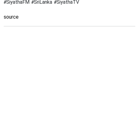
#SiyathaFM #SriLanka #SiyathaTV
source