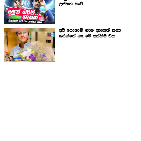
උස්සන හැටි…
අපි යොහානි ගැන ආයෙත් කතා
කරන්නේ නෑ. මේ අන්තිම එක