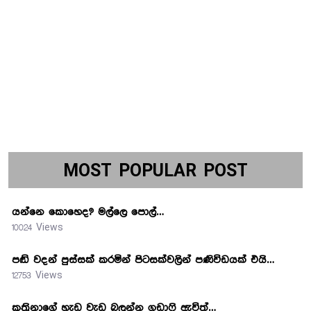
MOST POPULAR POST
යන්නෙ කොහෙද? මල්ලෙ පොල්…
10024 Views
පඬි වදන් පුස්සක් කරමින් පිටසක්වලින් පණිවිඩයක් එයි…
12753 Views
කත්‍රිනාගේ හැඩ වැඩ බලන්න ගඩාෆි ඇවිත්…