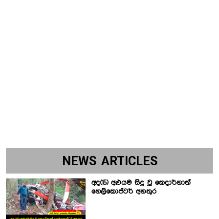
NEWS ARTICLES
අද(15) අළුයම සිදු වූ කෙදාර්නාත්
හෙලිකොප්ටර් අනතුර