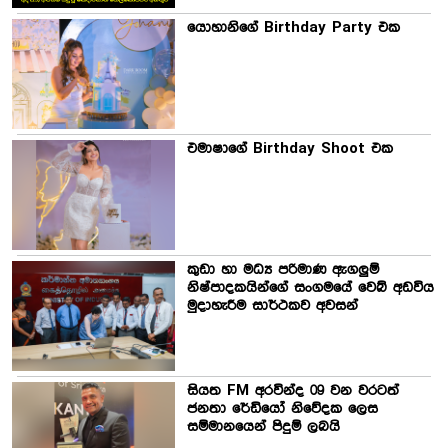
යොහානිගේ Birthday Party එක
එමාෂාගේ Birthday Shoot එක
කුඩා හා මධ්‍ය පරිමාණ ඇගලුම්
නිෂ්පාදකයින්ගේ සංගමයේ වෙබ් අඩවිය
මුදාහැරීම සාර්ථකව අවසන්
සියත FM අරවින්ද 09 වන වරටත්
ජනතා රේඩියෝ නිවේදක ලෙස
සම්මානයෙන් පිදුම් ලබයි