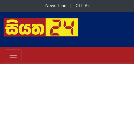
News Line
|
Off Air