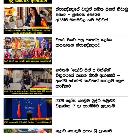
ස්පාඤ්ඤයේ වැටුප් සහිත ඔසප් නිවාඩු
පනත – ප්‍රජනන සෞඛ්‍ය
අයිතිවාසිකම්වල නව පිටුවක්
වසර 16කට පසු පාපන්දු ලෝක
කුසලානය ස්පාඤ්ඤයට
නවතම “ලෝඩ් ඔෆ් ද රින්ග්ස්”
චිත්‍රපටයේ රූගත කිරීම් ඇරඹෙයි –
ඇන්ඩි සර්කිස් නැවතත් ගොලම් ලෙස
කරළියට
2026 ලෝක කෘත්‍රිම බුද්ධි සමුළුව
එළඹෙන 17 දා ඇරඹීමට සූදානම්
ලොව හොඳම දූපත ශ්‍රී ලංකාව