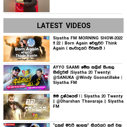
LATEST VIDEOS
Siyatha FM MORNING SHOW-2022
11 22 | Born Again වෙනුවට Think
Again ( සංවාදයට විවෘතයි )
AYYO SAAMI මේක කලින් සිංහල
සින්දුවක් |Siyatha 20 Twenty|
@SANUKA @Windy Goonatillake |
Siyatha FM
මම දුෂ්ඨයෙක් ! | Siyatha 20 Twenty
|| @Dharshan Thavaraja || Siyatha
FM
“දසුන් මර්ෆි ශානක” තියරියට කප් එක