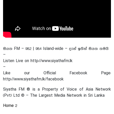
සියත FM – 98.2 | 98.4 Island-wide – දැන් ඉතින් සියත තමයි
–
Listen Live on http://www.siyathafm.lk
–
Like our Official Facebook Page:
http://www.siyathafm.lk/facebook
Siyatha FM ® is a Property of Voice of Asia Network
(Pvt) Ltd © – The Largest Media Network in Sri Lanka
Home 2