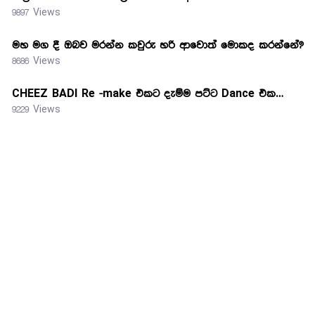
9897 Views
මහ මග දී ඔබව මරන්න කවුරු හරි ආවොත් මොකද කරන්නේ?
8686 Views
CHEEZ BADI Re -make එකට දැම්ම පට්ට Dance එක…
9229 Views