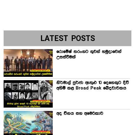
LATEST POSTS
රොමේෂ් තරංගට ගුවන් හමුදාවෙන්
උසස්වීමක්
නිර්මාල් පුර්ජා ඇතුළු 10 දෙනෙකුට දිවි
අහිමි කළ Broad Peak ඛේදවාචකය
අද චීනය සහ අමෙරිකාව