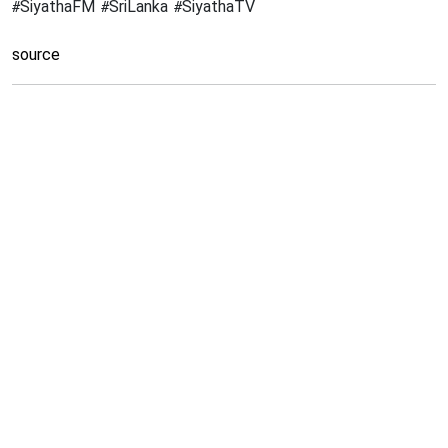
#SiyathaFM #SriLanka #SiyathaTV
source