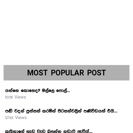
MOST POPULAR POST
යන්නෙ කොහෙද? මල්ලෙ පොල්…
10016 Views
පඬි වදන් පුස්සක් කරමින් පිටසක්වලින් පණිවිඩයක් එයි…
12743 Views
කත්‍රිනාගේ හැඩ වැඩ බලන්න ගඩාෆි ඇවිත්…