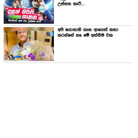
උස්සන හැටි…
අපි යොහානි ගැන ආයෙත් කතා
කරන්නේ නෑ. මේ අන්තිම එක