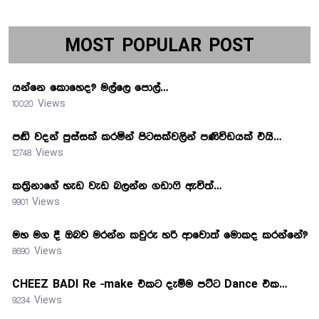
MOST POPULAR POST
යන්නෙ කොහෙද? මල්ලෙ පොල්…
10020 Views
පඬි වදන් පුස්සක් කරමින් පිටසක්වලින් පණිවිඩයක් එයි…
12748 Views
කත්‍රිනාගේ හැඩ වැඩ බලන්න ගඩාෆි ඇවිත්…
9901 Views
මහ මග දී ඔබව මරන්න කවුරු හරි ආවොත් මොකද කරන්නේ?
8690 Views
CHEEZ BADI Re -make එකට දැම්ම පට්ට Dance එක…
9234 Views