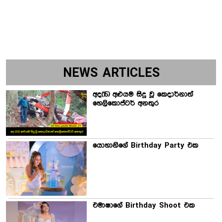
NEWS ARTICLES
අද(15) අළුයම සිදු වූ කෙදාර්නාත්
හෙලිකොප්ටර් අනතුර
යොහානිගේ Birthday Party එක
එමාෂාගේ Birthday Shoot එක