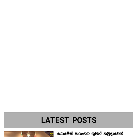
LATEST POSTS
රොමේෂ් තරංගට ගුවන් හමුදාවෙන්