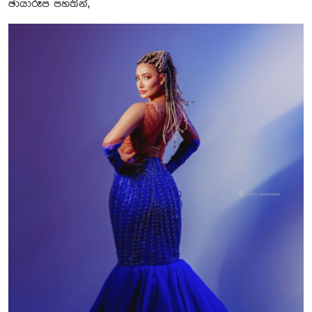
ඡායාරූප පහතින්,