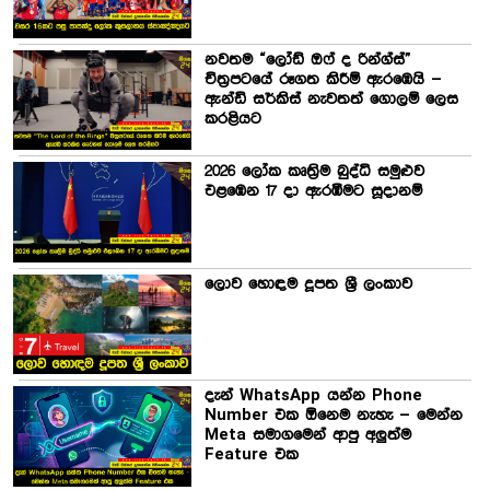
නවතම “ලෝඩ් ඔෆ් ද රින්ග්ස්”
චිත්‍රපටයේ රූගත කිරීම් ඇරඹෙයි –
ඇන්ඩි සර්කිස් නැවතත් ගොලම් ලෙස
කරළියට
2026 ලෝක කෘත්‍රිම බුද්ධි සමුළුව
එළඹෙන 17 දා ඇරඹීමට සූදානම්
ලොව හොඳම දූපත ශ්‍රී ලංකාව
දැන් WhatsApp යන්න Phone
Number එක ඕනෙම නැහැ – මෙන්න
Meta සමාගමෙන් ආපු අලුත්ම
Feature එක