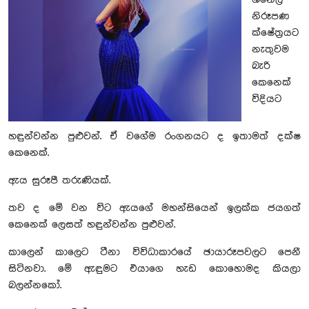
ශනෙල්
නිරූපණ
ක්ෂේත්‍රයට
නැතුවම
බැරි
කෙනෙක්
විදියට
හඳුන්වන්න පුළුවන්. ඒ වගේම රංගනයට ද ඉතාමත් දක්ෂ
කෙනෙක්.
ඇය සුරූපී තරුණියක්.
තව ද මේ වන විට ඇයගේ මහන්සියෙන් ඉලක්ක ජයගත්
කෙනෙක් ලෙසත් හඳුන්වන්න පුළුවන්.
කාලෙන් කාලෙට ටීනා විවිධාකාරයේ ඡායාරූපවලට පෙනී
සිටිනවා. මේ ඇඳුමට එයාගෙ හැඩ කොහොමද කියලා
බලන්නකෝ.