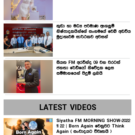
කුඩා හා මධ්‍ය පරිමාණ ඇගලුම්
නිෂ්පාදකයින්ගේ සංගමයේ වෙබ් අඩවිය
මුදාහැරීම සාර්ථකව අවසන්
සියත FM අරවින්ද 09 වන වරටත්
ජනතා රේඩියෝ නිවේදක ලෙස
සම්මානයෙන් පිදුම් ලබයි
LATEST VIDEOS
Siyatha FM MORNING SHOW-2022
11 22 | Born Again වෙනුවට Think
Again ( සංවාදයට විවෘතයි )