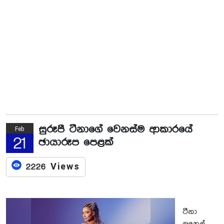
සුරූපී ටීනාගේ වෙනස්ම ආකාරයේ
Feb
21
ඡායාරූප පෙළක්
2226 Views
ටීනා