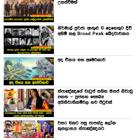
උසස්වීමක්
නිර්මාල් පුර්ජා ඇතුළු 10 දෙනෙකුට දිවි
අහිමි කළ Broad Peak ඛේදවාචකය
අද චීනය සහ අමෙරිකාව
ස්පාඤ්ඤයේ වැටුප් සහිත ඔසප් නිවාඩු
පනත – ප්‍රජනන සෞඛ්‍ය
අයිතිවාසිකම්වල නව පිටුවක්
වසර 16කට පසු පාපන්දු ලෝක
කුසලානය ස්පාඤ්ඤයට