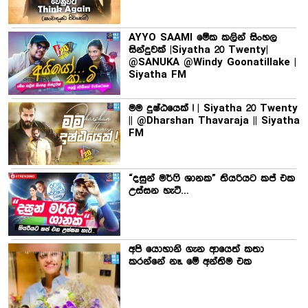
AYYO SAAMI මේක කලින් සිංහල
සින්දුවක් |Siyatha 20 Twenty|
@SANUKA @Windy Goonatillake |
Siyatha FM
මම දුෂ්ඨයෙක් ! | Siyatha 20 Twenty
|| @Dharshan Thavaraja || Siyatha
FM
“දසුන් මර්ෆි ශානක” තියරියට කප් එක
උස්සන හැටි…
අපි යොහානි ගැන ආයෙත් කතා
කරන්නේ නෑ. මේ අන්තිම එක