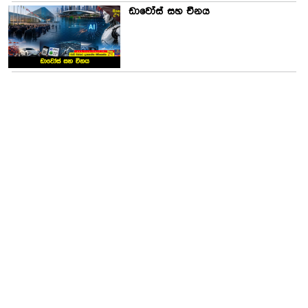
ඩාවෝස් සහ චීනය