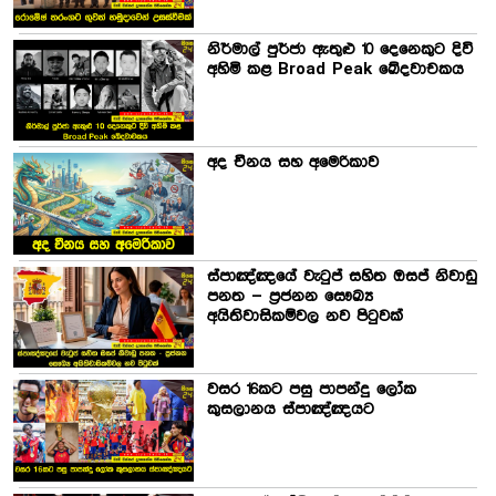
නිර්මාල් පුර්ජා ඇතුළු 10 දෙනෙකුට දිවි
අහිමි කළ Broad Peak ඛේදවාචකය
අද චීනය සහ අමෙරිකාව
ස්පාඤ්ඤයේ වැටුප් සහිත ඔසප් නිවාඩු
පනත – ප්‍රජනන සෞඛ්‍ය
අයිතිවාසිකම්වල නව පිටුවක්
වසර 16කට පසු පාපන්දු ලෝක
කුසලානය ස්පාඤ්ඤයට