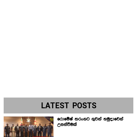
LATEST POSTS
රොමේෂ් තරංගට ගුවන් හමුදාවෙන්
උසස්වීමක්