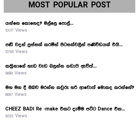
MOST POPULAR POST
යන්නෙ කොහෙද? මල්ලෙ පොල්…
10017 Views
පඬි වදන් පුස්සක් කරමින් පිටසක්වලින් පණිවිඩයක් එයි…
12745 Views
කත්‍රිනාගේ හැඩ වැඩ බලන්න ගඩාෆි ඇවිත්…
9899 Views
මහ මග දී ඔබව මරන්න කවුරු හරි ආවොත් මොකද කරන්නේ?
8687 Views
CHEEZ BADI Re -make එකට දැම්ම පට්ට Dance එක…
9233 Views