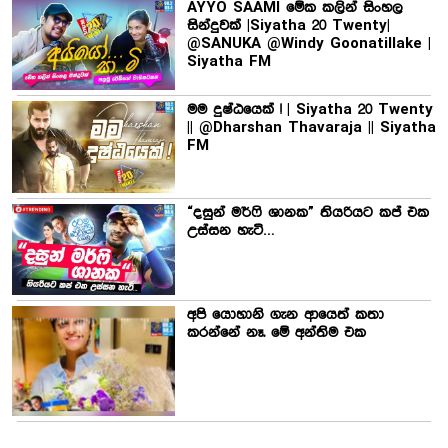
AYYO SAAMI මේක කලින් සිංහල
සින්දුවක් |Siyatha 20 Twenty|
@SANUKA @Windy Goonatillake |
Siyatha FM
මම දුෂ්ඨයෙක් ! | Siyatha 20 Twenty
|| @Dharshan Thavaraja || Siyatha
FM
“දසුන් මර්ෆි ශානක” තියරියට කප් එක
උස්සන හැටි…
අපි යොහානි ගැන ආයෙත් කතා
කරන්නේ නෑ. මේ අන්තිම එක