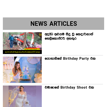
NEWS ARTICLES
අද(15) අළුයම සිදු වූ කෙදාර්නාත්
හෙලිකොප්ටර් අනතුර
යොහානිගේ Birthday Party එක
එමාෂාගේ Birthday Shoot එක