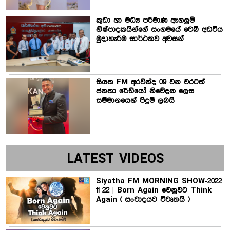
කුඩා හා මධ්‍ය පරිමාණ ඇගලුම්
නිෂ්පාදකයින්ගේ සංගමයේ වෙබ් අඩවිය
මුදාහැරීම සාර්ථකව අවසන්
සියත FM අරවින්ද 09 වන වරටත්
ජනතා රේඩියෝ නිවේදක ලෙස
සම්මානයෙන් පිදුම් ලබයි
LATEST VIDEOS
Siyatha FM MORNING SHOW-2022
11 22 | Born Again වෙනුවට Think
Again ( සංවාදයට විවෘතයි )