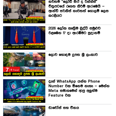
නවතම “ලෝඩ් ඔෆ් ද රින්ග්ස්”
චිත්‍රපටයේ රූගත කිරීම් ඇරඹෙයි –
ඇන්ඩි සර්කිස් නැවතත් ගොලම් ලෙස
කරළියට
2026 ලෝක කෘත්‍රිම බුද්ධි සමුළුව
එළඹෙන 17 දා ඇරඹීමට සූදානම්
ලොව හොඳම දූපත ශ්‍රී ලංකාව
දැන් WhatsApp යන්න Phone
Number එක ඕනෙම නැහැ – මෙන්න
Meta සමාගමෙන් ආපු අලුත්ම
Feature එක
ඩාවෝස් සහ චීනය