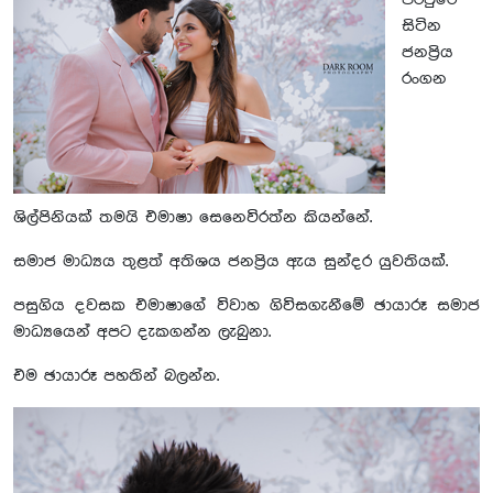
පරපුරේ
සිටින
ජනප්‍රිය
රංගන
ශිල්පිනියක් තමයි එමාෂා සෙනෙවිරත්න කියන්නේ.
සමාජ මාධ්‍යය තුළත් අතිශය ජනප්‍රිය ඇය සුන්දර යුවතියක්.
පසුගිය දවසක එමාෂාගේ විවාහ ගිවිසගැනීමේ ඡායාරූ සමාජ
මාධ්‍යයෙන් අපට දැකගන්න ලැබුනා.
එම ඡායාරූ පහතින් බලන්න.