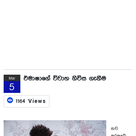
එමාෂාගේ විවාහ ගිවිස ගැනීම
Mar
5
1164 Views
නව