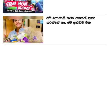
අපි යොහානි ගැන ආයෙත් කතා
කරන්නේ නෑ. මේ අන්තිම එක