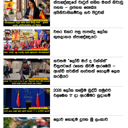
ස්පාඤ්ඤයේ වැටුප් සහිත ඔසප් නිවාඩු
පනත – ප්‍රජනන සෞඛ්‍ය
අයිතිවාසිකම්වල නව පිටුවක්
වසර 16කට පසු පාපන්දු ලෝක
කුසලානය ස්පාඤ්ඤයට
නවතම “ලෝඩ් ඔෆ් ද රින්ග්ස්”
චිත්‍රපටයේ රූගත කිරීම් ඇරඹෙයි –
ඇන්ඩි සර්කිස් නැවතත් ගොලම් ලෙස
කරළියට
2026 ලෝක කෘත්‍රිම බුද්ධි සමුළුව
එළඹෙන 17 දා ඇරඹීමට සූදානම්
ලොව හොඳම දූපත ශ්‍රී ලංකාව