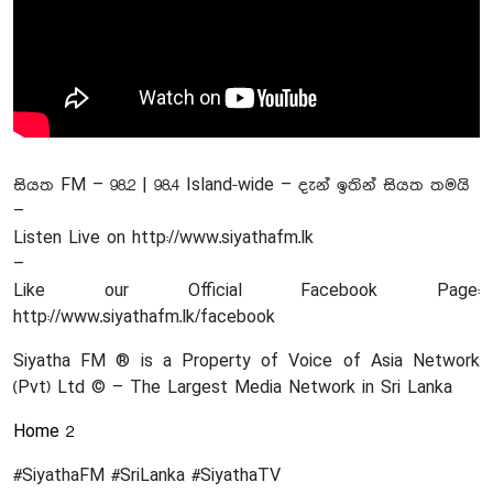
සියත FM – 98.2 | 98.4 Island-wide – දැන් ඉතින් සියත තමයි
–
Listen Live on http://www.siyathafm.lk
–
Like our Official Facebook Page:
http://www.siyathafm.lk/facebook
Siyatha FM ® is a Property of Voice of Asia Network
(Pvt) Ltd © – The Largest Media Network in Sri Lanka
Home 2
#SiyathaFM #SriLanka #SiyathaTV