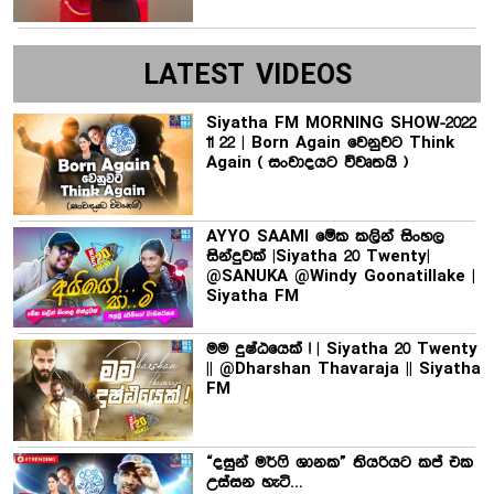
LATEST VIDEOS
Siyatha FM MORNING SHOW-2022
11 22 | Born Again වෙනුවට Think
Again ( සංවාදයට විවෘතයි )
AYYO SAAMI මේක කලින් සිංහල
සින්දුවක් |Siyatha 20 Twenty|
@SANUKA @Windy Goonatillake |
Siyatha FM
මම දුෂ්ඨයෙක් ! | Siyatha 20 Twenty
|| @Dharshan Thavaraja || Siyatha
FM
“දසුන් මර්ෆි ශානක” තියරියට කප් එක
උස්සන හැටි…