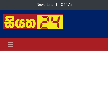
News Line
|
Off Air