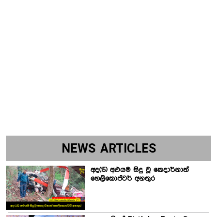
NEWS ARTICLES
අද(15) අළුයම සිදු වූ කෙදාර්නාත්
හෙලිකොප්ටර් අනතුර