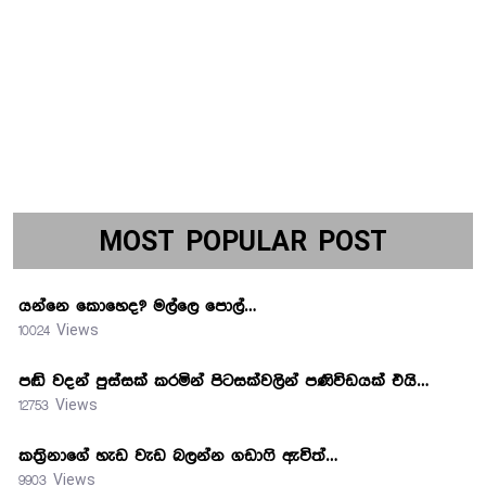
MOST POPULAR POST
යන්නෙ කොහෙද? මල්ලෙ පොල්…
10024 Views
පඬි වදන් පුස්සක් කරමින් පිටසක්වලින් පණිවිඩයක් එයි…
12753 Views
කත්‍රිනාගේ හැඩ වැඩ බලන්න ගඩාෆි ඇවිත්…
9903 Views