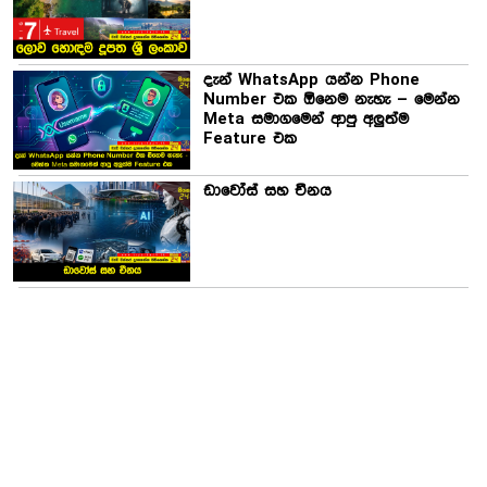
දැන් WhatsApp යන්න Phone
Number එක ඕනෙම නැහැ – මෙන්න
Meta සමාගමෙන් ආපු අලුත්ම
Feature එක
ඩාවෝස් සහ චීනය