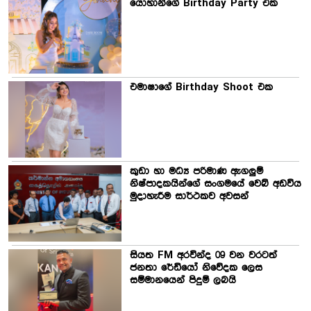
යොහානිගේ Birthday Party එක
එමාෂාගේ Birthday Shoot එක
කුඩා හා මධ්‍ය පරිමාණ ඇගලුම්
නිෂ්පාදකයින්ගේ සංගමයේ වෙබ් අඩවිය
මුදාහැරීම සාර්ථකව අවසන්
සියත FM අරවින්ද 09 වන වරටත්
ජනතා රේඩියෝ නිවේදක ලෙස
සම්මානයෙන් පිදුම් ලබයි