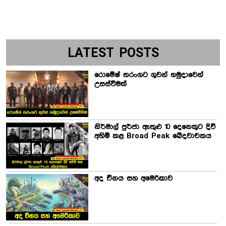
LATEST POSTS
රොමේෂ් තරංගට ගුවන් හමුදාවෙන්
උසස්වීමක්
නිර්මාල් පුර්ජා ඇතුළු 10 දෙනෙකුට දිවි
අහිමි කළ Broad Peak ඛේදවාචකය
අද චීනය සහ අමෙරිකාව