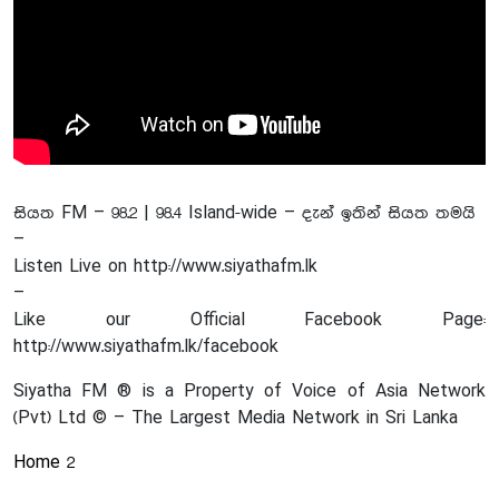
සියත FM – 98.2 | 98.4 Island-wide – දැන් ඉතින් සියත තමයි
–
Listen Live on http://www.siyathafm.lk
–
Like our Official Facebook Page:
http://www.siyathafm.lk/facebook
Siyatha FM ® is a Property of Voice of Asia Network
(Pvt) Ltd © – The Largest Media Network in Sri Lanka
Home 2