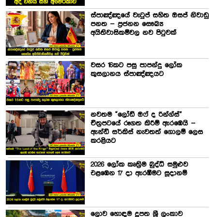
ස්පාඤ්ඤයේ වැටුප් සහිත ඔසප් නිවාඩු
පනත – ප්‍රජනන සෞඛ්‍ය
අයිතිවාසිකම්වල නව පිටුවක්
වසර 16කට පසු පාපන්දු ලෝක
කුසලානය ස්පාඤ්ඤයට
නවතම “ලෝඩ් ඔෆ් ද රින්ග්ස්”
චිත්‍රපටයේ රූගත කිරීම් ඇරඹෙයි –
ඇන්ඩි සර්කිස් නැවතත් ගොලම් ලෙස
කරළියට
2026 ලෝක කෘත්‍රිම බුද්ධි සමුළුව
එළඹෙන 17 දා ඇරඹීමට සූදානම්
ලොව හොඳම දූපත ශ්‍රී ලංකාව