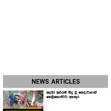
NEWS ARTICLES
අද(15) අළුයම සිදු වූ කෙදාර්නාත්
හෙලිකොප්ටර් අනතුර