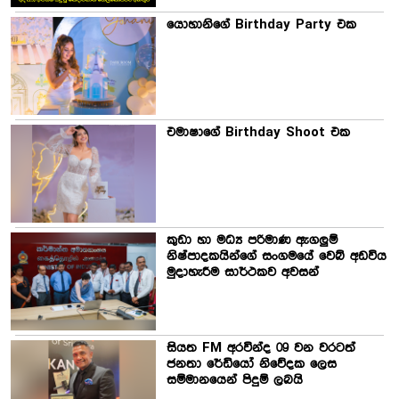
යොහානිගේ Birthday Party එක
එමාෂාගේ Birthday Shoot එක
කුඩා හා මධ්‍ය පරිමාණ ඇගලුම්
නිෂ්පාදකයින්ගේ සංගමයේ වෙබ් අඩවිය
මුදාහැරීම සාර්ථකව අවසන්
සියත FM අරවින්ද 09 වන වරටත්
ජනතා රේඩියෝ නිවේදක ලෙස
සම්මානයෙන් පිදුම් ලබයි