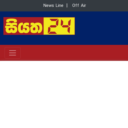
News Line
|
Off Air