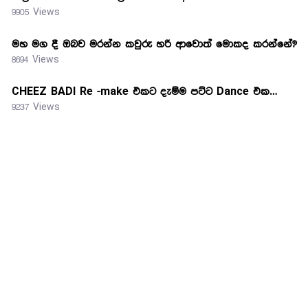
9905 Views
මහ මග දී ඔබව මරන්න කවුරු හරි ආවොත් මොකද කරන්නේ?
8694 Views
CHEEZ BADI Re -make එකට දැම්ම පට්ට Dance එක…
9237 Views