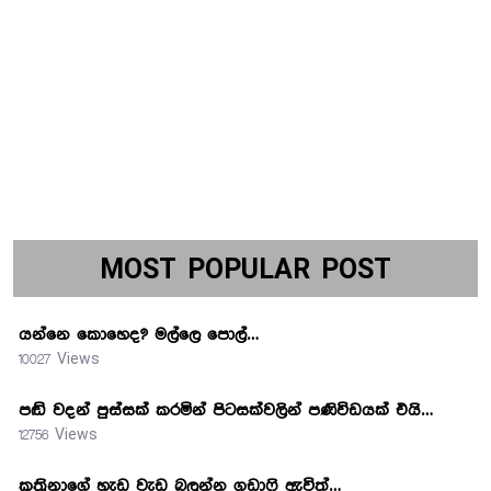
MOST POPULAR POST
යන්නෙ කොහෙද? මල්ලෙ පොල්…
10027 Views
පඬි වදන් පුස්සක් කරමින් පිටසක්වලින් පණිවිඩයක් එයි…
12756 Views
කත්‍රිනාගේ හැඩ වැඩ බලන්න ගඩාෆි ඇවිත්…