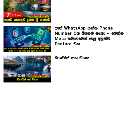
දැන් WhatsApp යන්න Phone
Number එක ඕනෙම නැහැ – මෙන්න
Meta සමාගමෙන් ආපු අලුත්ම
Feature එක
ඩාවෝස් සහ චීනය