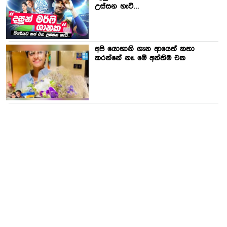
උස්සන හැටි…
අපි යොහානි ගැන ආයෙත් කතා
කරන්නේ නෑ. මේ අන්තිම එක