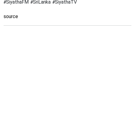
#SiyathaFM #SriLanka #SiyathaTV
source