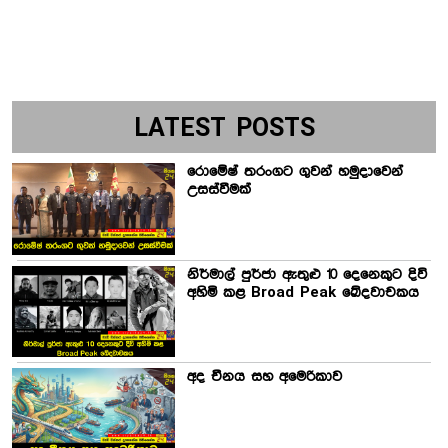
LATEST POSTS
රොමේෂ් තරංගට ගුවන් හමුදාවෙන්
උසස්වීමක්
නිර්මාල් පුර්ජා ඇතුළු 10 දෙනෙකුට දිවි
අහිමි කළ Broad Peak ඛේදවාචකය
අද චීනය සහ අමෙරිකාව