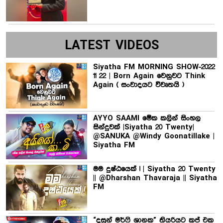
LATEST VIDEOS
Siyatha FM MORNING SHOW-2022
11 22 | Born Again වෙනුවට Think
Again ( සංවාදයට විවෘතයි )
AYYO SAAMI මේක කලින් සිංහල
සින්දුවක් |Siyatha 20 Twenty|
@SANUKA @Windy Goonatillake |
Siyatha FM
මම දුෂ්ඨයෙක් ! | Siyatha 20 Twenty
|| @Dharshan Thavaraja || Siyatha
FM
“දසුන් මර්ෆි ශානක” තියරියට කප් එක