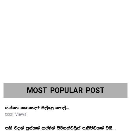
MOST POPULAR POST
යන්නෙ කොහෙද? මල්ලෙ පොල්…
10024 Views
පඬි වදන් පුස්සක් කරමින් පිටසක්වලින් පණිවිඩයක් එයි…