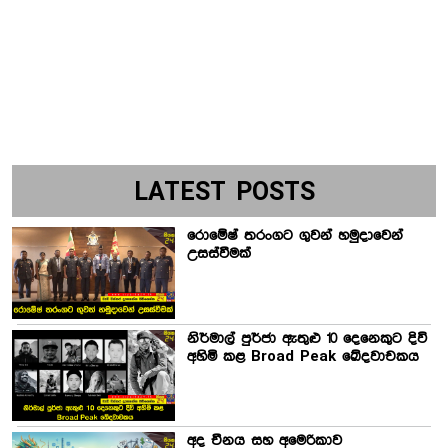
LATEST POSTS
රොමේෂ් තරංගට ගුවන් හමුදාවෙන්
උසස්වීමක්
නිර්මාල් පුර්ජා ඇතුළු 10 දෙනෙකුට දිවි
අහිමි කළ Broad Peak ඛේදවාචකය
අද චීනය සහ අමෙරිකාව