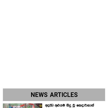
NEWS ARTICLES
අද(15) අළුයම සිදු වූ කෙදාර්නාත්