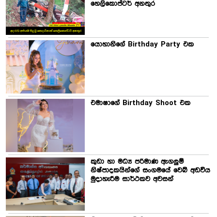
හෙලිකොප්ටර් අනතුර
යොහානිගේ Birthday Party එක
එමාෂාගේ Birthday Shoot එක
කුඩා හා මධ්‍ය පරිමාණ ඇගලුම්
නිෂ්පාදකයින්ගේ සංගමයේ වෙබ් අඩවිය
මුදාහැරීම සාර්ථකව අවසන්