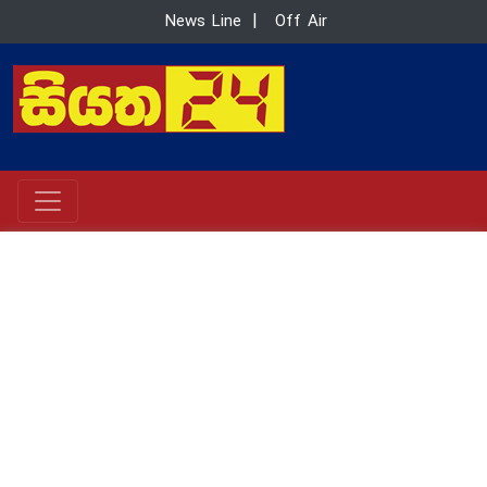
News Line
|
Off Air