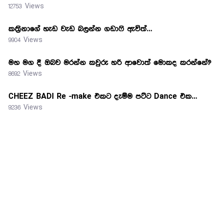
12753 Views
කත්‍රිනාගේ හැඩ වැඩ බලන්න ගඩාෆි ඇවිත්…
9904 Views
මහ මග දී ඔබව මරන්න කවුරු හරි ආවොත් මොකද කරන්නේ?
8692 Views
CHEEZ BADI Re -make එකට දැම්ම පට්ට Dance එක…
9236 Views