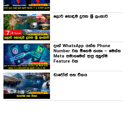
ලොව හොඳම දූපත ශ්‍රී ලංකාව
දැන් WhatsApp යන්න Phone
Number එක ඕනෙම නැහැ – මෙන්න
Meta සමාගමෙන් ආපු අලුත්ම
Feature එක
ඩාවෝස් සහ චීනය