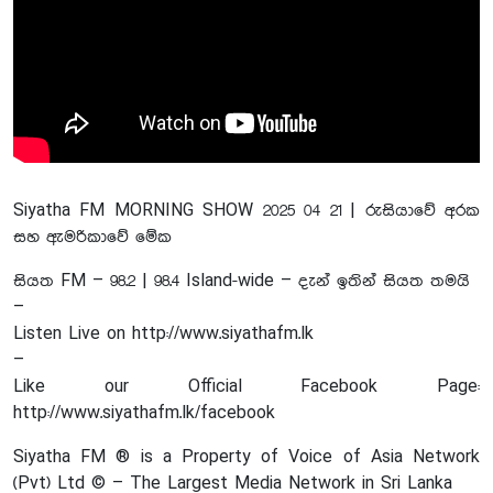
Siyatha FM MORNING SHOW 2025 04 21 | රුසියාවේ අරක
සහ ඇමරිකාවේ මේක
සියත FM – 98.2 | 98.4 Island-wide – දැන් ඉතින් සියත තමයි
–
Listen Live on http://www.siyathafm.lk
–
Like our Official Facebook Page:
http://www.siyathafm.lk/facebook
Siyatha FM ® is a Property of Voice of Asia Network
(Pvt) Ltd © – The Largest Media Network in Sri Lanka