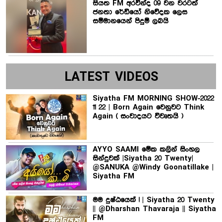
සියත FM අරවින්ද 09 වන වරටත්
ජනතා රේඩියෝ නිවේදක ලෙස
සම්මානයෙන් පිදුම් ලබයි
LATEST VIDEOS
Siyatha FM MORNING SHOW-2022
11 22 | Born Again වෙනුවට Think
Again ( සංවාදයට විවෘතයි )
AYYO SAAMI මේක කලින් සිංහල
සින්දුවක් |Siyatha 20 Twenty|
@SANUKA @Windy Goonatillake |
Siyatha FM
මම දුෂ්ඨයෙක් ! | Siyatha 20 Twenty
|| @Dharshan Thavaraja || Siyatha
FM