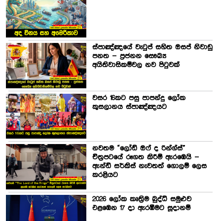
ස්පාඤ්ඤයේ වැටුප් සහිත ඔසප් නිවාඩු
පනත – ප්‍රජනන සෞඛ්‍ය
අයිතිවාසිකම්වල නව පිටුවක්
වසර 16කට පසු පාපන්දු ලෝක
කුසලානය ස්පාඤ්ඤයට
නවතම “ලෝඩ් ඔෆ් ද රින්ග්ස්”
චිත්‍රපටයේ රූගත කිරීම් ඇරඹෙයි –
ඇන්ඩි සර්කිස් නැවතත් ගොලම් ලෙස
කරළියට
2026 ලෝක කෘත්‍රිම බුද්ධි සමුළුව
එළඹෙන 17 දා ඇරඹීමට සූදානම්