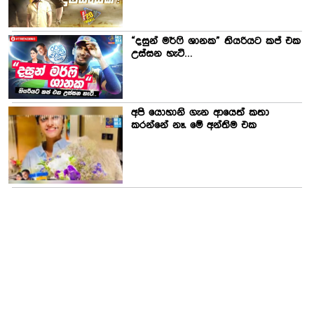
“දසුන් මර්ෆි ශානක” තියරියට කප් එක
උස්සන හැටි…
අපි යොහානි ගැන ආයෙත් කතා
කරන්නේ නෑ. මේ අන්තිම එක