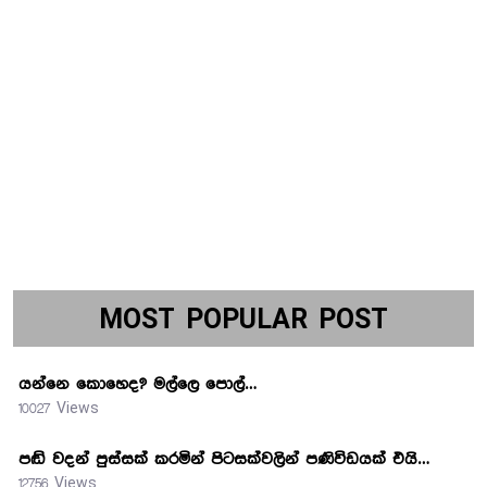
MOST POPULAR POST
යන්නෙ කොහෙද? මල්ලෙ පොල්…
10027 Views
පඬි වදන් පුස්සක් කරමින් පිටසක්වලින් පණිවිඩයක් එයි…
12756 Views