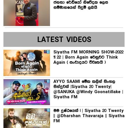
ජනතා රේඩියෝ නිවේදක ලෙස
සම්මානයෙන් පිදුම් ලබයි
LATEST VIDEOS
Siyatha FM MORNING SHOW-2022
11 22 | Born Again වෙනුවට Think
Again ( සංවාදයට විවෘතයි )
AYYO SAAMI මේක කලින් සිංහල
සින්දුවක් |Siyatha 20 Twenty|
@SANUKA @Windy Goonatillake |
Siyatha FM
මම දුෂ්ඨයෙක් ! | Siyatha 20 Twenty
|| @Dharshan Thavaraja || Siyatha
FM