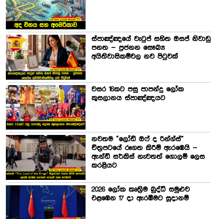
ස්පාඤ්ඤයේ වැටුප් සහිත ඔසප් නිවාඩු
පනත – ප්‍රජනන සෞඛ්‍ය
අයිතිවාසිකම්වල නව පිටුවක්
වසර 16කට පසු පාපන්දු ලෝක
කුසලානය ස්පාඤ්ඤයට
නවතම “ලෝඩ් ඔෆ් ද රින්ග්ස්”
චිත්‍රපටයේ රූගත කිරීම් ඇරඹෙයි –
ඇන්ඩි සර්කිස් නැවතත් ගොලම් ලෙස
කරළියට
2026 ලෝක කෘත්‍රිම බුද්ධි සමුළුව
එළඹෙන 17 දා ඇරඹීමට සූදානම්