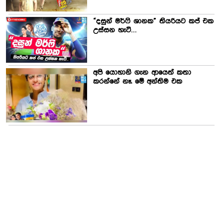
“දසුන් මර්ෆි ශානක” තියරියට කප් එක
උස්සන හැටි…
අපි යොහානි ගැන ආයෙත් කතා
කරන්නේ නෑ. මේ අන්තිම එක