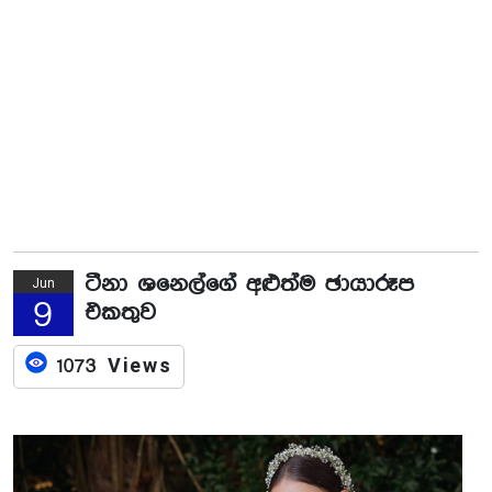
ටීනා ශනෙල්ගේ අළුත්ම ඡායාරූප
Jun
9
එකතුව
1073 Views