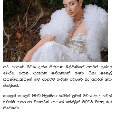
නව පරපුරේ සිටින දක්ෂ නිරූපණ ශිල්පිණියන් අතරින් සුන්දර
මෙන්ම සරාගී නිරූපණ ශිල්පිණියක් තමයි ටීනා ශනෙල්
කියන්නෙ..ඇයගේ නම ඇහුවම තරුණ පරපුරේ කා අතරත් ඇය
ජනප්‍රියයි.
කාලෙන් කාලෙට විවිධ විලාසිතා කරමින් පුවත් මවන ඇය තවත්
අළුත්ම ඡායාරූප එකතුවක් ඇයගේ ෆේස්බුක් පිටුවට එකතු කර
තිබෙනවා.