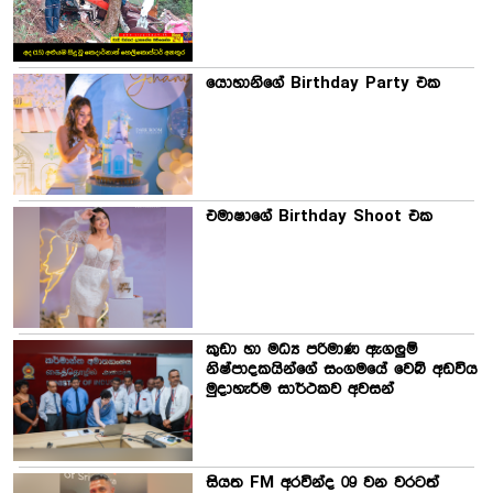
යොහානිගේ Birthday Party එක
එමාෂාගේ Birthday Shoot එක
කුඩා හා මධ්‍ය පරිමාණ ඇගලුම්
නිෂ්පාදකයින්ගේ සංගමයේ වෙබ් අඩවිය
මුදාහැරීම සාර්ථකව අවසන්
සියත FM අරවින්ද 09 වන වරටත්