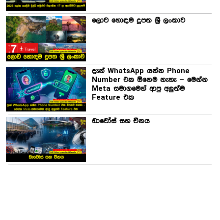
ලොව හොඳම දූපත ශ්‍රී ලංකාව
දැන් WhatsApp යන්න Phone
Number එක ඕනෙම නැහැ – මෙන්න
Meta සමාගමෙන් ආපු අලුත්ම
Feature එක
ඩාවෝස් සහ චීනය