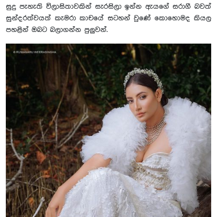
සුදු පැහැති විලාසිතාවකින් සැරසිලා ඉන්න ඇයගේ සරාගී බවත්
සුන්දරත්වයත් කැමරා කාචයේ සටහන් වුණේ කොහොමද කියල
පහළින් ඔබට බලාගන්න පුලුවන්.