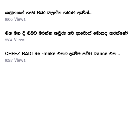
කත්‍රිනාගේ හැඩ වැඩ බලන්න ගඩාෆි ඇවිත්…
9905 Views
මහ මග දී ඔබව මරන්න කවුරු හරි ආවොත් මොකද කරන්නේ?
8694 Views
CHEEZ BADI Re -make එකට දැම්ම පට්ට Dance එක…
9237 Views