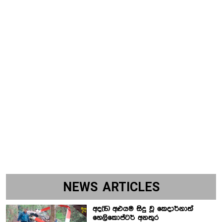
NEWS ARTICLES
අද(15) අළුයම සිදු වූ කෙදාර්නාත්
හෙලිකොප්ටර් අනතුර