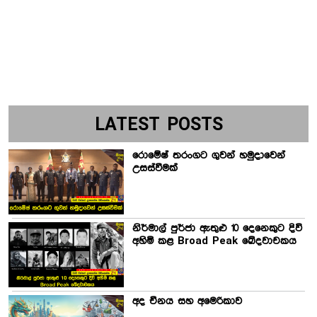
LATEST POSTS
රොමේෂ් තරංගට ගුවන් හමුදාවෙන්
උසස්වීමක්
නිර්මාල් පුර්ජා ඇතුළු 10 දෙනෙකුට දිවි
අහිමි කළ Broad Peak ඛේදවාචකය
අද චීනය සහ අමෙරිකාව