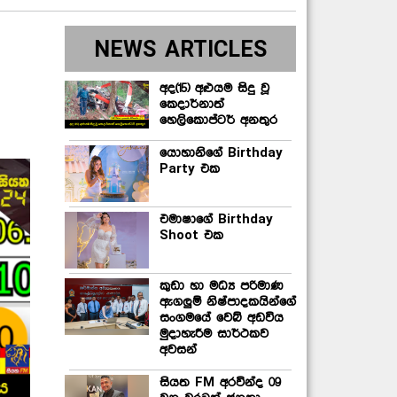
NEWS ARTICLES
අද(15) අළුයම සිදු වූ
කෙදාර්නාත්
හෙලිකොප්ටර් අනතුර
යොහානිගේ Birthday
Party එක
එමාෂාගේ Birthday
Shoot එක
කුඩා හා මධ්‍ය පරිමාණ
ඇගලුම් නිෂ්පාදකයින්ගේ
සංගමයේ වෙබ් අඩවිය
මුදාහැරීම සාර්ථකව
අවසන්
සියත FM අරවින්ද 09