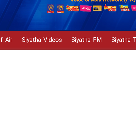
f Air
Siyatha Videos
Siyatha FM
Siyatha 