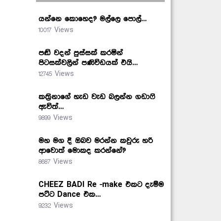
යන්නෙ කොහෙද? මල්ලෙ පොල්…
10017 Views
පඬි වදන් පුස්සක් කරමින්
පිටසක්වලින් පණිවිඩයක් එයි…
12745 Views
කත්‍රිනාගේ හැඩ වැඩ බලන්න ගඩාෆි
ඇවිත්…
9899 Views
මහ මග දී ඔබව මරන්න කවුරු හරි
ආවොත් මොකද කරන්නේ?
8687 Views
CHEEZ BADI Re -make එකට දැම්ම
පට්ට Dance එක…
9232 Views