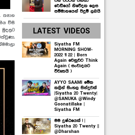
වන වරටත් ජනතා
රේඩියෝ නිවේදක ලෙස
සම්මානයෙන් පිදුම් ලබයි
ත්‍යාග
ිය විසි
LATEST VIDEOS
 මුදලට
්වුණා.
Siyatha FM
ේමමාලා
MORNING SHOW-
2022 11 22 | Born
Again වෙනුවට Think
Again ( සංවාදයට
විවෘතයි )
AYYO SAAMI මේක
කලින් සිංහල සින්දුවක්
|Siyatha 20 Twenty|
@SANUKA @Windy
Goonatillake |
Siyatha FM
මම දුෂ්ඨයෙක් ! |
Siyatha 20 Twenty ||
@Dharshan