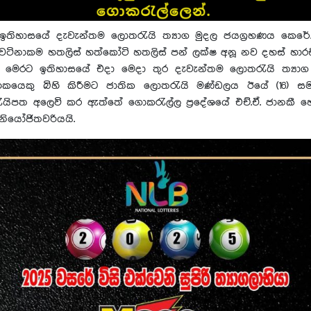
ඉතිහාසයේ දැවැන්තම ලොතරැයි ත්‍යාග මුදල ජයග්‍රහණය කෙරේ. 
වටිනාකම හතලිස් හත්කෝටි හතලිස් පන් ලක්ෂ අනූ නව දහස් හාරස
. මෙරට ඉතිහාසයේ එදා මෙදා තුර දැවැන්තම ලොතරැයි ත්‍යාග
රාහකයෙකු බිහි කිරීමට ජාතික ලොතරැයි මණ්ඩලය ඊයේ (16) සමත
යිපත අලෙවි කර ඇත්තේ ගොකරැල්ල ප්‍රදේශ‍යේ එච්.ඒ. ජානකී හ
නියෝජිතවරියයි.