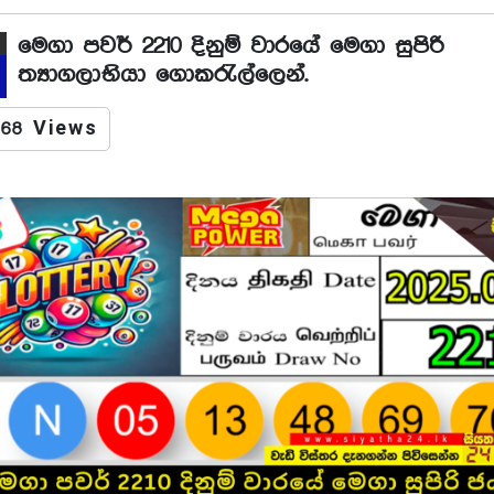
මෙගා පවර් 2210 දිනුම් වාරයේ මෙගා සුපිරි
ත්‍යාගලාභියා ගොකරැල්ලෙන්.
68 Views