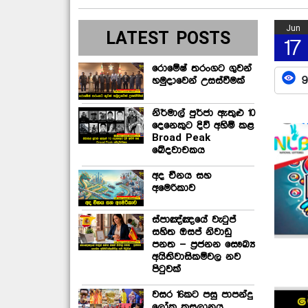
Jun
LATEST POSTS
17
රොමේෂ් තරංගට ගුවන්
9
හමුදාවෙන් උසස්වීමක්
නිර්මාල් පුර්ජා ඇතුළු 10
දෙනෙකුට දිවි අහිමි කළ
Broad Peak
ඛේදවාචකය
අද චීනය සහ
අමෙරිකාව
ස්පාඤ්ඤයේ වැටුප්
සහිත ඔසප් නිවාඩු
පනත – ප්‍රජනන සෞඛ්‍ය
අයිතිවාසිකම්වල නව
පිටුවක්
වසර 16කට පසු පාපන්දු
ලෝක කුසලානය