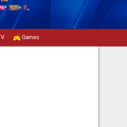
TV
Games