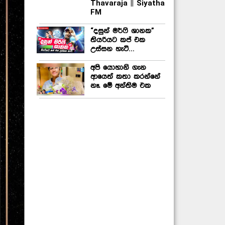
Thavaraja || Siyatha
FM
“දසුන් මර්ෆි ශානක”
තියරියට කප් එක
උස්සන හැටි…
අපි යොහානි ගැන
ආයෙත් කතා කරන්නේ
නෑ. මේ අන්තිම එක