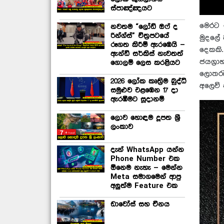
ස්පාඤ්ඤයට
මෙරට 
නවතම “ලෝඩ් ඔෆ් ද
රින්ග්ස්” චිත්‍රපටයේ
මුදලේ 
රූගත කිරීම් ඇරඹෙයි –
දෙකකි
ඇන්ඩි සර්කිස් නැවතත්
ජයග්‍
ගොලම් ලෙස කරළියට
ලොතරැ
2026 ලෝක කෘත්‍රිම බුද්ධි
අලෙවි 
සමුළුව එළඹෙන 17 දා
ඇරඹීමට සූදානම්
ලොව හොඳම දූපත ශ්‍රී
ලංකාව
දැන් WhatsApp යන්න
Phone Number එක
ඕනෙම නැහැ – මෙන්න
Meta සමාගමෙන් ආපු
අලුත්ම Feature එක
ඩාවෝස් සහ චීනය