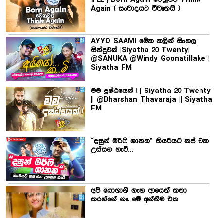
11 22 | Born Again වෙනුවට Think
Again ( සංවාදයට විවෘතයි )
AYYO SAAMI මේක කලින් සිංහල
සින්දුවක් |Siyatha 20 Twenty|
@SANUKA @Windy Goonatillake |
Siyatha FM
මම දුෂ්ඨයෙක් ! | Siyatha 20 Twenty
|| @Dharshan Thavaraja || Siyatha
FM
“දසුන් මර්ෆි ශානක” තියරියට කප් එක
උස්සන හැටි…
අපි යොහානි ගැන ආයෙත් කතා
කරන්නේ නෑ. මේ අන්තිම එක