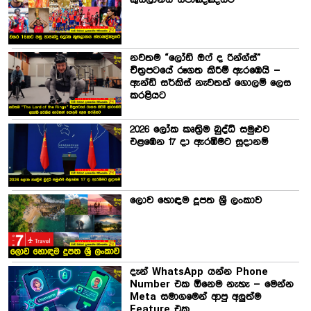
නවතම “ලෝඩ් ඔෆ් ද රින්ග්ස්”
චිත්‍රපටයේ රූගත කිරීම් ඇරඹෙයි –
ඇන්ඩි සර්කිස් නැවතත් ගොලම් ලෙස
කරළියට
2026 ලෝක කෘත්‍රිම බුද්ධි සමුළුව
එළඹෙන 17 දා ඇරඹීමට සූදානම්
ලොව හොඳම දූපත ශ්‍රී ලංකාව
දැන් WhatsApp යන්න Phone
Number එක ඕනෙම නැහැ – මෙන්න
Meta සමාගමෙන් ආපු අලුත්ම
Feature එක