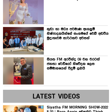
කුඩා හා මධ්‍ය පරිමාණ ඇගලුම්
නිෂ්පාදකයින්ගේ සංගමයේ වෙබ් අඩවිය
මුදාහැරීම සාර්ථකව අවසන්
සියත FM අරවින්ද 09 වන වරටත්
ජනතා රේඩියෝ නිවේදක ලෙස
සම්මානයෙන් පිදුම් ලබයි
LATEST VIDEOS
Siyatha FM MORNING SHOW-2022