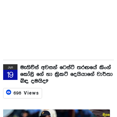
මැතිව්ස් අවසන් ටෙස්ට් තරඟයේ කිංග්
Jun
19
කෝලි ගේ හා ක්‍රිකට් දෙයියාගේ වාර්තා
බිඳ දමයිද?
698 Views