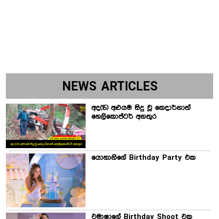
NEWS ARTICLES
අද(15) අළුයම සිදු වූ කෙදාර්නාත්
හෙලිකොප්ටර් අනතුර
යොහානිගේ Birthday Party එක
එමාෂාගේ Birthday Shoot එක