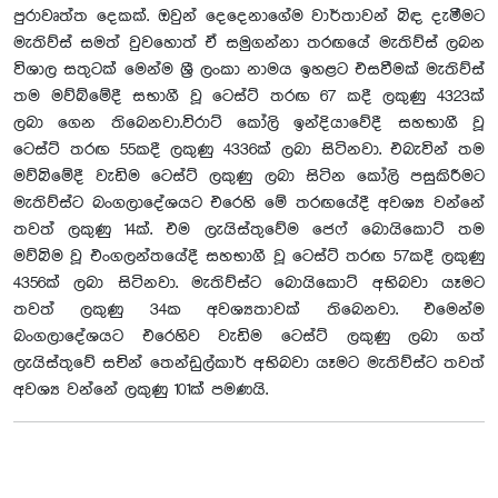
පුරාවෘත්ත දෙකක්. ඔවුන් දෙදෙනාගේම වාර්තාවන් බිඳ දැමීමට
මැතිව්ස් සමත් වුවහොත් ඒ සමුගන්නා තරඟයේ මැතිව්ස් ලබන
විශාල සතුටක් මෙන්ම ශ්‍රී ලංකා නාමය ඉහළට එසවීමක් මැතිව්ස්
තම මව්බ්මේදී සභාගී වූ ටෙස්ට් තරඟ 67 කදී ලකුණු 4323ක්
ලබා ගෙන තිබෙනවා.විරාට් කෝලි ඉන්දියාවේදී සහභාගී වූ
ටෙස්ට් තරඟ 55කදී ලකුණු 4336ක් ලබා සිටිනවා. එබැවින් තම
මව්බිමේදී වැඩිම ටෙස්ට් ලකුණු ලබා සිටින කෝලි පසුකිරීමට
මැතිව්ස්ට බංගලාදේශයට එරෙහි මේ තරඟයේදී අවශ්‍ය වන්නේ
තවත් ලකුණු 14ක්. එම ලැයිස්තුවේම ජෙෆ් බොයිකොට් තම
මව්බිම වූ එංගලන්තයේදී සහභාගී වූ ටෙස්ට් තරඟ 57කදී ලකුණු
4356ක් ලබා සිටිනවා. මැතිව්ස්ට බොයිකොට් අභිබවා යෑමට
තවත් ලකුණු 34ක අවශ්‍යතාවක් තිබෙනවා. එමෙන්ම
බංගලාදේශයට එරෙහිව වැඩිම ටෙස්ට් ලකුණු ලබා ගත්
ලැයිස්තුවේ සචින් තෙන්ඩුල්කාර් අභිබවා යෑමට මැතිව්ස්ට තවත්
අවශ්‍ය වන්නේ ලකුණු 101ක් පමණයි.