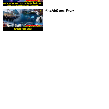
ඩාවෝස් සහ චීනය