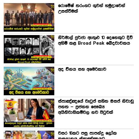
රොමේෂ් තරංගට ගුවන් හමුදාවෙන්
උසස්වීමක්
නිර්මාල් පුර්ජා ඇතුළු 10 දෙනෙකුට දිවි
අහිමි කළ Broad Peak ඛේදවාචකය
අද චීනය සහ අමෙරිකාව
ස්පාඤ්ඤයේ වැටුප් සහිත ඔසප් නිවාඩු
පනත – ප්‍රජනන සෞඛ්‍ය
අයිතිවාසිකම්වල නව පිටුවක්
වසර 16කට පසු පාපන්දු ලෝක
කුසලානය ස්පාඤ්ඤයට