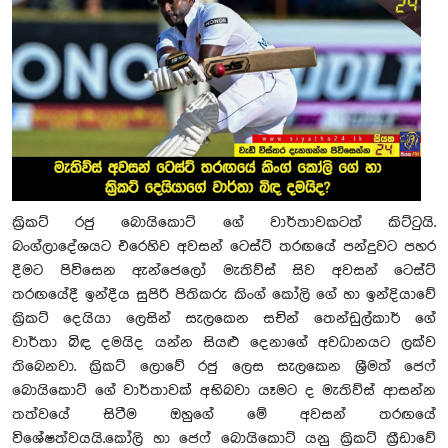
ක්‍රිකට් රජු බොයිකොට් ගේ වාර්තාවකටත් කිට්ටුයි.
බංග්ලාදේශයට එරෙහිව අවසන් ටෙස්ට් තරඟයේ පන්දුවට පහර
දීමට පිවිසෙන ඇන්ජෙලෝ මැතිව්ස් සිව අවසන් ටෙස්ට්
තරඟ‍යේදී ඉන්දීය සුපිරි පිතිකරු කිංග් කෝලි ගේ හා ඉන්දියාවේ
ක්‍රිකට් දෙයියා ලෙසින් සැලකෙන සචින් තෙන්ඩුල්කාර් ගේ
වාර්තා බිඳ දමයිද යන්න සියළු දෙනාගේ අවධානයට ලක්ව
තිබෙනවා. ක්‍රිකට් ලොවේ රජු ලෙස සැලකෙන ශ්‍රීමත් ජෙෆ්
බොයිකොට් ගේ වාර්තාවක් අභිබවා යෑමට ද මැතිව්ස් ආසන්න
තත්වයේ සිටීම ඔහුගේ මේ අවසන් තරඟයේ
විශේෂත්වයයි.කෝලි හා ජෙෆ් බොයිකොට් යනු ක්‍රිකට් ක්‍රීඩාවේ