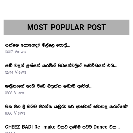
MOST POPULAR POST
යන්නෙ කොහෙද? මල්ලෙ පොල්…
10017 Views
පඬි වදන් පුස්සක් කරමින් පිටසක්වලින් පණිවිඩයක් එයි…
12744 Views
කත්‍රිනාගේ හැඩ වැඩ බලන්න ගඩාෆි ඇවිත්…
9898 Views
මහ මග දී ඔබව මරන්න කවුරු හරි ආවොත් මොකද කරන්නේ?
8686 Views
CHEEZ BADI Re -make එකට දැම්ම පට්ට Dance එක…