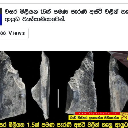
වසර මිලියන 1.5ක් පමණ පැරණි අස්ථි වලින් තැ
ආයුධ ටැන්සානියාවෙන්.
88 Views