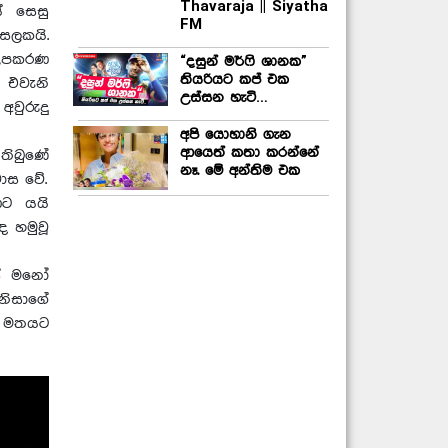
Thavaraja || Siyatha
ේ සෙසු
FM
සලකයි.
 උපකරණ
“දසුන් මර්ෆි ශානක”
තියරියට කප් එක
 එවැනි
උස්සන හැටි…
වුරුදු
අපි යොහානි ගැන
ආයෙත් කතා කරන්නේ
තිබුණේ
නෑ. මේ අන්තිම එක
ාස වේ.
ණට යයි
ඳ හමුවූ
ස් මනෝ
නිසාගේ
එම මතයට