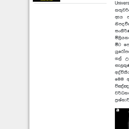
Unive
කතුවර
ඇය පැ
නිපදව
සංකීර
මිලියන
මීට ප
යුරෝපය
ගල් උ
සැලකුණ
අද්විත
මෙම ආ
විඤ්ඤ
වර්ධනය
ප්‍රශ්