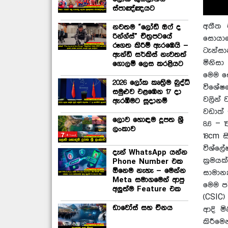
ස්පාඤ්ඤයට
අතීත 
නවතම “ලෝඩ් ඔෆ් ද
රින්ග්ස්” චිත්‍රපටයේ
සොයාග
රූගත කිරීම් ඇරඹෙයි –
ටැන්ස
ඇන්ඩි සර්කිස් නැවතත්
මිනිස
ගොලම් ලෙස කරළියට
මෙම සො
2026 ලෝක කෘත්‍රිම බුද්ධි
විශේෂ
සමුළුව එළඹෙන 17 දා
වලින් 
ඇරඹීමට සූදානම්
වඩාත් 
ලොව හොඳම දූපත ශ්‍රී
8.6 – 
ලංකාව
18cm ස
විශ්ල
දැන් WhatsApp යන්න
ක්‍රම
Phone Number එක
ඕනෙම නැහැ – මෙන්න
සාමාන
Meta සමාගමෙන් ආපු
මෙම ප
අලුත්ම Feature එක
(CSIC
ඩාවෝස් සහ චීනය
ආදි මි
කිරීමෙ