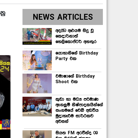
නු
NEWS ARTICLES
අද(15) අළුයම සිදු වූ
කෙදාර්නාත්
හෙලිකොප්ටර් අනතුර
යොහානිගේ Birthday
Party එක
එමාෂාගේ Birthday
Shoot එක
කුඩා හා මධ්‍ය පරිමාණ
ඇගලුම් නිෂ්පාදකයින්ගේ
සංගමයේ වෙබ් අඩවිය
මුදාහැරීම සාර්ථකව
අවසන්
සියත FM අරවින්ද 09