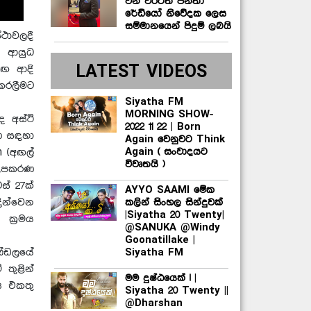
වන වරටත් ජනතා
රේඩියෝ නිවේදක ලෙස
සම්මානයෙන් පිදුම් ලබයි
ථාවලදී
ූ ආයුධ
LATEST VIDEOS
මඟ ආදි
කරලීමට
Siyatha FM
MORNING SHOW-
 අස්ථි
2022 11 22 | Born
රණ සඳහා
Again වෙනුවට Think
Again ( සංවාදයට
m (අඟල්
විවෘතයි )
් උපකරණ
ස් 27ක්
AYYO SAAMI මේක
කලින් සිංහල සින්දුවක්
ින්වෙන
|Siyatha 20 Twenty|
ක්‍රමය
@SANUKA @Windy
Goonatillake |
Siyatha FM
ණ්ඩලයේ
තුළින්
මම දුෂ්ඨයෙක් ! |
‍ය එකතු
Siyatha 20 Twenty ||
@Dharshan