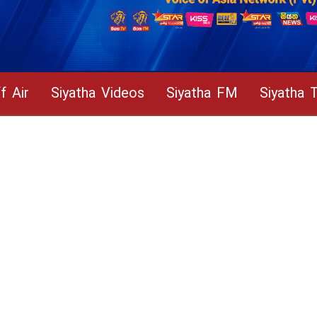
f Air
Siyatha Videos
Siyatha FM
Siyatha 