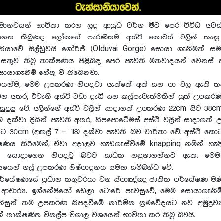
මානවයන් භාවිතා කරන ලද ආයුධ වර්ග මීට පෙර විවිධ අවස්
ෙන තිබුණද ලෝකයේ පැරණිතම අස්ථි කොටස් වලින් තැන
ානියාවේ ඔල්ඩුවයි ගෝර්ජ් (Olduvai Gorge) සොයා ගැනීමත් ස
ා සතුව තිබූ තාක්ෂණය පිළිබඳ පෙර පැවති මතවාදයන් වෙනස් 
යාගැනීම් හේතු වී තිබෙනවා.
යෙන්ම, මෙම උපකරණ නිපදවා ඇත්තේ අත් සහ පා වල ඇති තද
වන අතර, එවැනි අස්ථි වඩා දැඩි සහ කල්පැවැත්මකින් යුත් උපක
සුදුසු වේ. අලින්ගේ අස්ථි වලින් සාදාගත් උපකරණ 22cm සිට 38c
15) දක්වා දිගින් පැවති අතර, හිපපොටේමස් අස්ථි වලින් සාදාගත
ිට 30cm (අඟල් 7 – 11.8) දක්වා පැවති බව වාර්තා වේ. අස්ථි කොට
ේෂණය කිරීමෙන්, ඒවා අදාලව හැඩගැස්වීමේ knapping නමින් හැඳ
යක් යොදාගෙන නිපදවූ බවට සාධක හඳුනාගන්නට ඇත. මෙම 
්‍යයෙන් ගල් උපකරණ නිෂ්පාදනය සමඟ සම්බන්ධ වේ.
ර්යේෂණයේ ප්‍රධාන කතුවරයා වන ස්පාඤ්ඤ ජාතික පර්යේෂණ ම
) ආචාර්‍ය. ඉග්නේෂියෝ ඩෙලා ටොරේ පැවසුවේ, මෙම සොයාගැනීම් 
නිසුන් තම උපකරණ නිපදවීමේ කාර්මික ක්‍රමවේදයට නව අමුද්‍රව්
න් තාක්ෂණික විකල්ප විශාල වශයෙන් භාවිතා කර තිබූ බවයි.