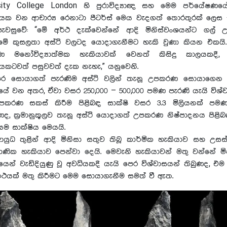
rsity College London හි පුරාවිද්‍යාඥ සහ මෙම පර්යේෂණය
ියක වන ආචාර්‍ය රෙනාටා පීටර්ස් මෙය වැදගත් තොරතුරක් ලෙස 
වසුවේ: “මේ අර්ථ දැක්වෙන්නේ ආදි මිනිස්වංශයන්ට ගල්
ීමේ කුසලතා අස්ථි වලටද යොදාගැනීමට හැකි වුණා කියන එකයි.
්ණ මනෝවිද්‍යාත්මක හැකියාවක් වෙනත් කිසිදු කාලයකදී, අ
යකටවත් පසුවවත් දැක නැහැ,” යනුවෙනි.
ෙර සොයාගත් පැරණිම අස්ථි වලින් තැනූ උපකරණ සොයාගෙන 
ේ වන අතර, ඒවා වසර 250,000 – 500,000 පමණ පැරණි යැයි විශ්ව
පකරණ සකස් කිරීම පිළිබඳ සාක්ෂි වසර 3.3 මිලියනක් පම
ද, ක්‍රමානුකූලව තැනූ අස්ථි යොදාගත් උපකරණ නිෂ්පාදනය පිළිබ
ීයම සාක්ෂිය මෙයයි.
යුධ තුළින් ආදි මිනිසා සතුව තිබූ කාර්මික හැකියාව සහ උස
ාණික හැකියාව පෙන්වා දෙයි. මෙවැනි හැකියාවන් මතු වන්නේ මි
ෙන් වැඩිදියුණු වූ අවධියකදී යැයි පෙර විශ්වාසයන් තිබුණද, 
නාර්ථයක් මතු කිරීමට මෙම සොයාගැනීම සමත් වී ඇත.