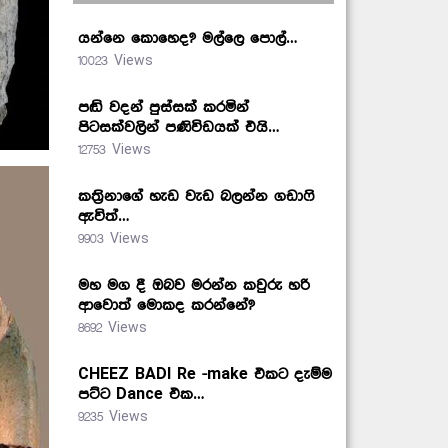
යන්නෙ කොහෙද? මල්ලෙ පොල්…
10023 Views
පඬි වදන් පුස්සක් කරමින්
පිටසක්වලින් පණිවිඩයක් එයි…
12753 Views
කත්‍රිනාගේ හැඩ වැඩ බලන්න ගඩාෆි
ඇවිත්…
9903 Views
මහ මග දී ඔබව මරන්න කවුරු හරි
ආවොත් මොකද කරන්නේ?
8692 Views
CHEEZ BADI Re -make එකට දැම්ම
පට්ට Dance එක…
9235 Views