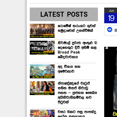
Jun
LATEST POSTS
19
රොමේෂ් තරංගට ගුවන්
6
හමුදාවෙන් උසස්වීමක්
නිර්මාල් පුර්ජා ඇතුළු 10
දෙනෙකුට දිවි අහිමි කළ
Broad Peak
ඛේදවාචකය
අද චීනය සහ
අමෙරිකාව
ස්පාඤ්ඤයේ වැටුප්
සහිත ඔසප් නිවාඩු
පනත – ප්‍රජනන සෞඛ්‍ය
අයිතිවාසිකම්වල නව
පිටුවක්
වසර 16කට පසු පාපන්දු
ලෝක කුසලානය