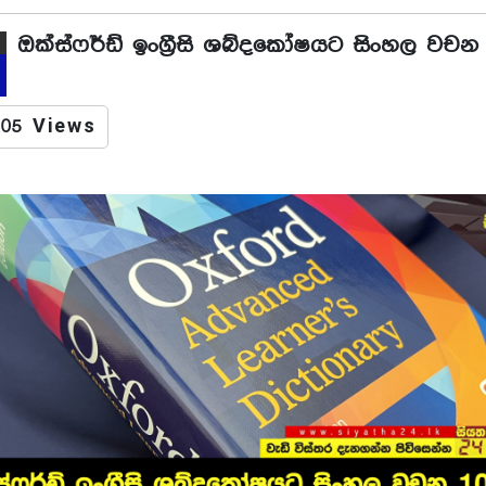
ඔක්ස්ෆර්ඩ් ඉංග්‍රීසි ශබ්දකෝෂයට සිංහල වචන 1
05 Views