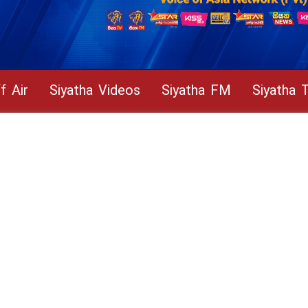
f Air
Siyatha Videos
Siyatha FM
Siyatha 