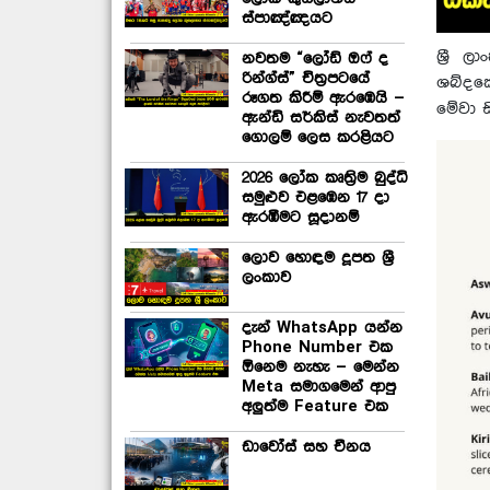
ස්පාඤ්ඤයට
ශ්‍රී 
නවතම “ලෝඩ් ඔෆ් ද
රින්ග්ස්” චිත්‍රපටයේ
ශබ්දක
රූගත කිරීම් ඇරඹෙයි –
මේවා ස
ඇන්ඩි සර්කිස් නැවතත්
ගොලම් ලෙස කරළියට
2026 ලෝක කෘත්‍රිම බුද්ධි
සමුළුව එළඹෙන 17 දා
ඇරඹීමට සූදානම්
ලොව හොඳම දූපත ශ්‍රී
ලංකාව
දැන් WhatsApp යන්න
Phone Number එක
ඕනෙම නැහැ – මෙන්න
Meta සමාගමෙන් ආපු
අලුත්ම Feature එක
ඩාවෝස් සහ චීනය