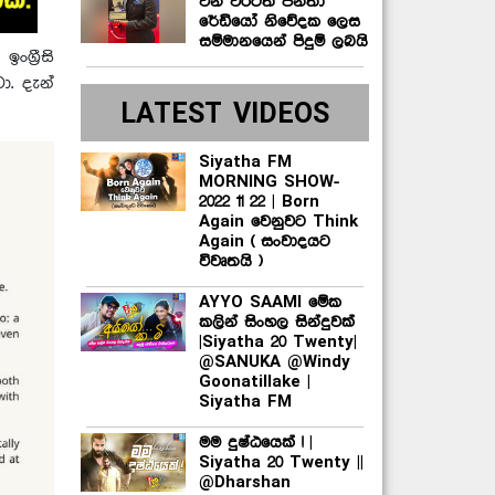
වන වරටත් ජනතා
රේඩියෝ නිවේදක ලෙස
සම්මානයෙන් පිදුම් ලබයි
ග්‍රීසි
. දැන්
LATEST VIDEOS
Siyatha FM
MORNING SHOW-
2022 11 22 | Born
Again වෙනුවට Think
Again ( සංවාදයට
විවෘතයි )
AYYO SAAMI මේක
කලින් සිංහල සින්දුවක්
|Siyatha 20 Twenty|
@SANUKA @Windy
Goonatillake |
Siyatha FM
මම දුෂ්ඨයෙක් ! |
Siyatha 20 Twenty ||
@Dharshan