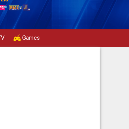
TV
Games