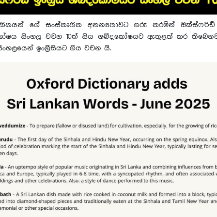
ලාංකිකයන් ගේ සංස්කෘතික අනන්‍යතාවට ගරු කරමින් ඔක්ස්ෆර්ඩ් ඉං
ෝෂය සිංහල වචන 10ක් සිය ශබ්දකෝෂයට ඇතුළත් කර තිබෙනවා
ිංහලයෙන් ඉංග්‍රීසියට ගිය වචන යි.