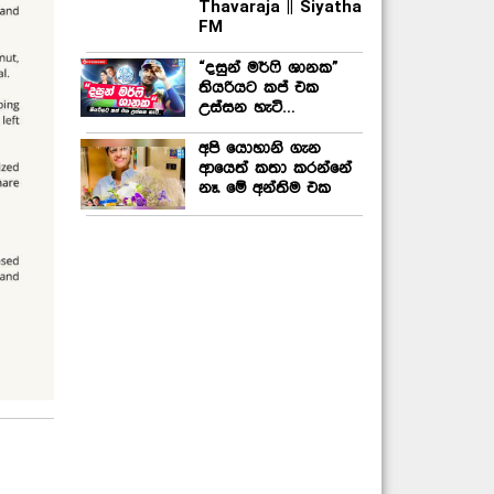
Thavaraja || Siyatha
FM
“දසුන් මර්ෆි ශානක”
තියරියට කප් එක
උස්සන හැටි…
අපි යොහානි ගැන
ආයෙත් කතා කරන්නේ
නෑ. මේ අන්තිම එක