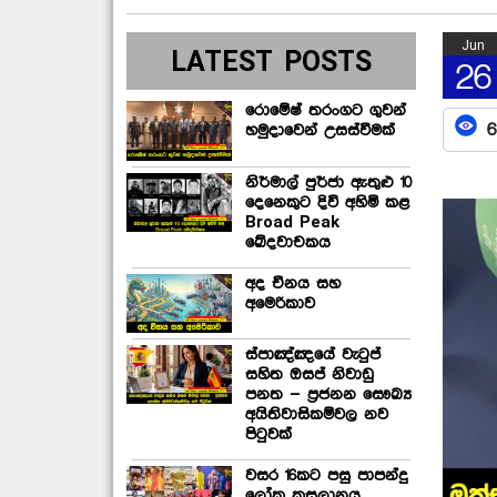
Jun
LATEST POSTS
26
රොමේෂ් තරංගට ගුවන්
6
හමුදාවෙන් උසස්වීමක්
නිර්මාල් පුර්ජා ඇතුළු 10
දෙනෙකුට දිවි අහිමි කළ
Broad Peak
ඛේදවාචකය
අද චීනය සහ
අමෙරිකාව
ස්පාඤ්ඤයේ වැටුප්
සහිත ඔසප් නිවාඩු
පනත – ප්‍රජනන සෞඛ්‍ය
අයිතිවාසිකම්වල නව
පිටුවක්
වසර 16කට පසු පාපන්දු
ලෝක කුසලානය