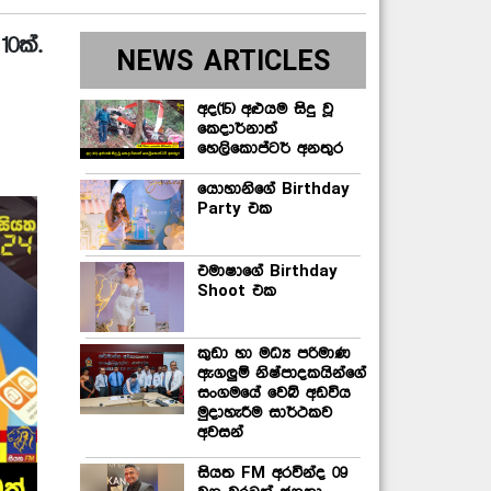
0ක්.
NEWS ARTICLES
අද(15) අළුයම සිදු වූ
කෙදාර්නාත්
හෙලිකොප්ටර් අනතුර
යොහානිගේ Birthday
Party එක
එමාෂාගේ Birthday
Shoot එක
කුඩා හා මධ්‍ය පරිමාණ
ඇගලුම් නිෂ්පාදකයින්ගේ
සංගමයේ වෙබ් අඩවිය
මුදාහැරීම සාර්ථකව
අවසන්
සියත FM අරවින්ද 09