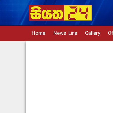
Home
News Line
Gallery
Of