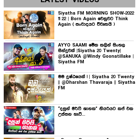
LATEST VIDEOS
Siyatha FM MORNING SHOW-2022
11 22 | Born Again වෙනුවට Think
Again ( සංවාදයට විවෘතයි )
AYYO SAAMI මේක කලින් සිංහල
සින්දුවක් |Siyatha 20 Twenty|
@SANUKA @Windy Goonatillake |
Siyatha FM
මම දුෂ්ඨයෙක් ! | Siyatha 20 Twenty
|| @Dharshan Thavaraja || Siyatha
FM
“දසුන් මර්ෆි ශානක” තියරියට කප් එක
උස්සන හැටි…