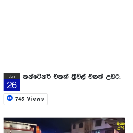
කන්ටේනර් එකක් ත්‍රීවිල් එකක් උඩට.
Jun
26
745 Views