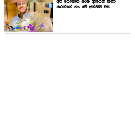
අපි යොහානි ගැන ආයෙත් කතා
කරන්නේ නෑ. මේ අන්තිම එක