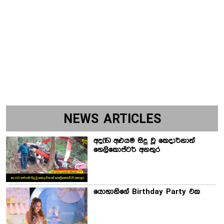
NEWS ARTICLES
අද(15) අළුයම සිදු වූ කෙදාර්නාත්
හෙලිකොප්ටර් අනතුර
යොහානිගේ Birthday Party එක