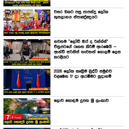
වසර 16කට පසු පාපන්දු ලෝක
කුසලානය ස්පාඤ්ඤයට
නවතම “ලෝඩ් ඔෆ් ද රින්ග්ස්”
චිත්‍රපටයේ රූගත කිරීම් ඇරඹෙයි –
ඇන්ඩි සර්කිස් නැවතත් ගොලම් ලෙස
කරළියට
2026 ලෝක කෘත්‍රිම බුද්ධි සමුළුව
එළඹෙන 17 දා ඇරඹීමට සූදානම්
ලොව හොඳම දූපත ශ්‍රී ලංකාව