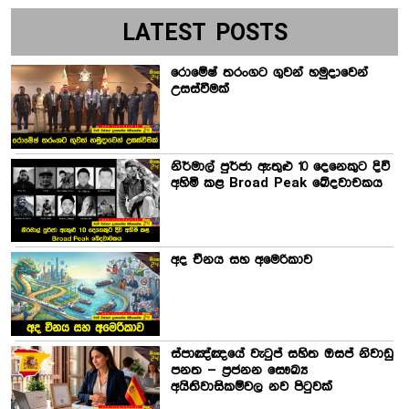
LATEST POSTS
රොමේෂ් තරංගට ගුවන් හමුදාවෙන්
උසස්වීමක්
නිර්මාල් පුර්ජා ඇතුළු 10 දෙනෙකුට දිවි
අහිමි කළ Broad Peak ඛේදවාචකය
අද චීනය සහ අමෙරිකාව
ස්පාඤ්ඤයේ වැටුප් සහිත ඔසප් නිවාඩු
පනත – ප්‍රජනන සෞඛ්‍ය
අයිතිවාසිකම්වල නව පිටුවක්