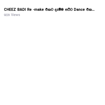
CHEEZ BADI Re -make එකට දැම්ම පට්ට Dance එක…
9229 Views