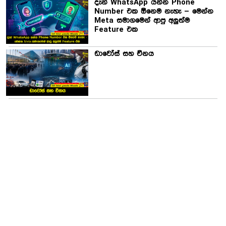
දැන් WhatsApp යන්න Phone
Number එක ඕනෙම නැහැ – මෙන්න
Meta සමාගමෙන් ආපු අලුත්ම
Feature එක
ඩාවෝස් සහ චීනය