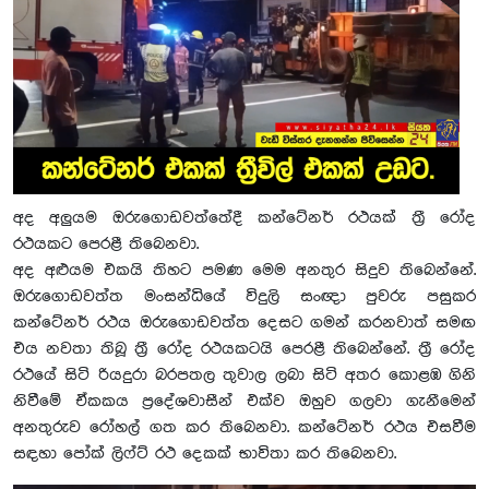
අද අලුයම ඔරුගොඩවත්තේදී කන්ටේනර් රථයක් ත්‍රී රෝද
රථයකට පෙරළී තිබෙනවා.
අද අළුයම එකයි තිහට පමණ මෙම අනතුර සිදුව තිබෙන්නේ.
ඔරුගොඩවත්ත මංසන්ධියේ විදුලි සංඥා පුවරු පසුකර
කන්ටේනර් රථය ඔරුගොඩවත්ත දෙසට ගමන් කරනවාත් සමඟ
එය නවතා තිබූ ත්‍රී රෝද රථයකටයි පෙරළී තිබෙන්නේ. ත්‍රී රෝද
රථයේ සිටි රියදුරා බරපතල තුවාල ලබා සිටි අතර කොළඹ ගිනි
නිවීමේ ඒකකය ප්‍රදේශවාසීන් එක්ව ඔහුව ගලවා ගැනීමෙන්
අනතුරුව රෝහල් ගත කර තිබෙනවා. කන්ටේනර් රථය එසවීම
සඳහා පෝක් ලිෆ්ට් රථ දෙකක් භාවිතා කර තිබෙනවා.