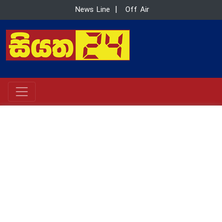
News Line
|
Off Air