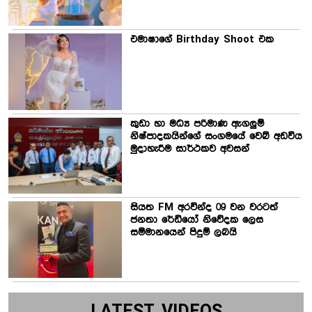
එමාෂාගේ Birthday Shoot එක
කුඩා හා මධ්‍ය පරිමාණ ඇගලුම්
නිෂ්පාදකයින්ගේ සංගමයේ වෙබ් අඩවිය
මුදාහැරීම සාර්ථකව අවසන්
සියත FM අරවින්ද 09 වන වරටත්
ජනතා රේඩියෝ නිවේදක ලෙස
සම්මානයෙන් පිදුම් ලබයි