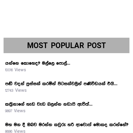
MOST POPULAR POST
යන්නෙ කොහෙද? මල්ලෙ පොල්…
10016 Views
පඬි වදන් පුස්සක් කරමින් පිටසක්වලින් පණිවිඩයක් එයි…
12743 Views
කත්‍රිනාගේ හැඩ වැඩ බලන්න ගඩාෆි ඇවිත්…
9897 Views
මහ මග දී ඔබව මරන්න කවුරු හරි ආවොත් මොකද කරන්නේ?
8686 Views