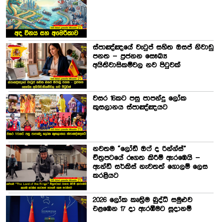
ස්පාඤ්ඤයේ වැටුප් සහිත ඔසප් නිවාඩු
පනත – ප්‍රජනන සෞඛ්‍ය
අයිතිවාසිකම්වල නව පිටුවක්
වසර 16කට පසු පාපන්දු ලෝක
කුසලානය ස්පාඤ්ඤයට
නවතම “ලෝඩ් ඔෆ් ද රින්ග්ස්”
චිත්‍රපටයේ රූගත කිරීම් ඇරඹෙයි –
ඇන්ඩි සර්කිස් නැවතත් ගොලම් ලෙස
කරළියට
2026 ලෝක කෘත්‍රිම බුද්ධි සමුළුව
එළඹෙන 17 දා ඇරඹීමට සූදානම්