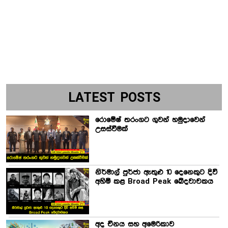
LATEST POSTS
රොමේෂ් තරංගට ගුවන් හමුදාවෙන්
උසස්වීමක්
නිර්මාල් පුර්ජා ඇතුළු 10 දෙනෙකුට දිවි
අහිමි කළ Broad Peak ඛේදවාචකය
අද චීනය සහ අමෙරිකාව