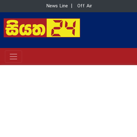
News Line
|
Off Air