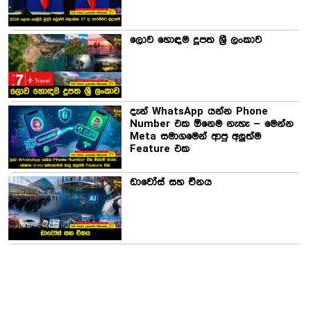
ලොව හොඳම දූපත ශ්‍රී ලංකාව
දැන් WhatsApp යන්න Phone
Number එක ඕනෙම නැහැ – මෙන්න
Meta සමාගමෙන් ආපු අලුත්ම
Feature එක
ඩාවෝස් සහ චීනය