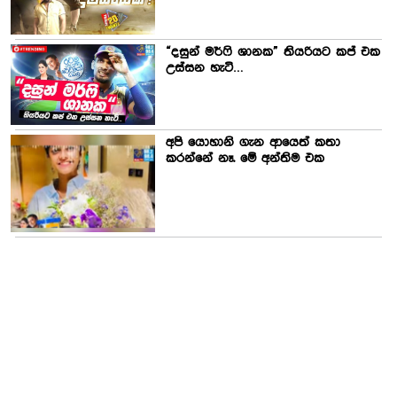
“දසුන් මර්ෆි ශානක” තියරියට කප් එක
උස්සන හැටි…
අපි යොහානි ගැන ආයෙත් කතා
කරන්නේ නෑ. මේ අන්තිම එක