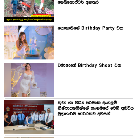
හෙලිකොප්ටර් අනතුර
යොහානිගේ Birthday Party එක
එමාෂාගේ Birthday Shoot එක
කුඩා හා මධ්‍ය පරිමාණ ඇගලුම්
නිෂ්පාදකයින්ගේ සංගමයේ වෙබ් අඩවිය
මුදාහැරීම සාර්ථකව අවසන්