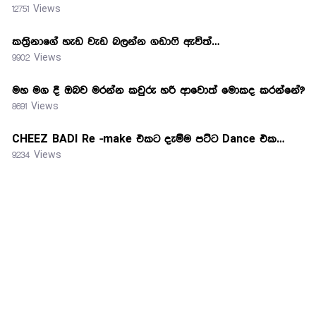
12751 Views
කත්‍රිනාගේ හැඩ වැඩ බලන්න ගඩාෆි ඇවිත්…
9902 Views
මහ මග දී ඔබව මරන්න කවුරු හරි ආවොත් මොකද කරන්නේ?
8691 Views
CHEEZ BADI Re -make එකට දැම්ම පට්ට Dance එක…
9234 Views