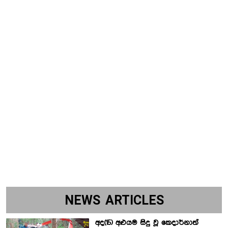
NEWS ARTICLES
අද(15) අළුයම සිදු වූ කෙදාර්නාත්