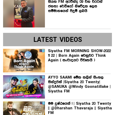
සියත FM අරවින්ද 09 වන වරටත්
ජනතා රේඩියෝ නිවේදක ලෙස
සම්මානයෙන් පිදුම් ලබයි
LATEST VIDEOS
Siyatha FM MORNING SHOW-2022
11 22 | Born Again වෙනුවට Think
Again ( සංවාදයට විවෘතයි )
AYYO SAAMI මේක කලින් සිංහල
සින්දුවක් |Siyatha 20 Twenty|
@SANUKA @Windy Goonatillake |
Siyatha FM
මම දුෂ්ඨයෙක් ! | Siyatha 20 Twenty
|| @Dharshan Thavaraja || Siyatha
FM