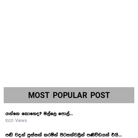
MOST POPULAR POST
යන්නෙ කොහෙද? මල්ලෙ පොල්…
10021 Views
පඬි වදන් පුස්සක් කරමින් පිටසක්වලින් පණිවිඩයක් එයි…