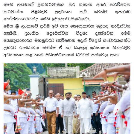
මෙහි නැවතත් ප්‍රතිනිර්මාණය කර තිබෙන අතර පාරම්පරික
කර්මාන්ත පිළිබදව ප්‍රදර්ශන කුටි මෙන්ම ඉපැරණි
භෝජනාගාරයක්ද මෙහි ඉදිකොට තිබෙනවා.
මෙය ශ්‍රී ලංකාවේ ප්‍රථම ඉටි රූප කෞතුකාරය ලෙසද හැඳින්විය
හැකියි. ලාංකීය ප්‍රෞඪත්වය විදහා දැක්වෙන මෙම
කෞතුකාගාරය මහනුවරට පැමිණෙන දෙස් විදෙස් සංචාරකයන්ට
උඩරට රාජධානිය මෙන්ම ඒ හා බැඳුණු ඉතිහාසය නිවැරදිව
අධ්‍යයනය කළ හැකි මධ්‍යස්ථානයක් බවටත් පත්වෙනු ඇත.