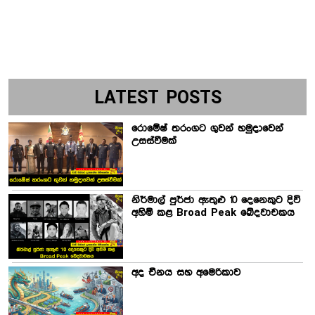
LATEST POSTS
රොමේෂ් තරංගට ගුවන් හමුදාවෙන්
උසස්වීමක්
නිර්මාල් පුර්ජා ඇතුළු 10 දෙනෙකුට දිවි
අහිමි කළ Broad Peak ඛේදවාචකය
අද චීනය සහ අමෙරිකාව