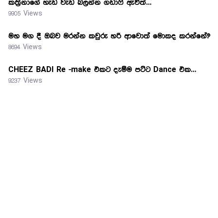
කත්‍රිනාගේ හැඩ වැඩ බලන්න ගඩාෆි ඇවිත්…
9905 Views
මහ මග දී ඔබව මරන්න කවුරු හරි ආවොත් මොකද කරන්නේ?
8694 Views
CHEEZ BADI Re -make එකට දැම්ම පට්ට Dance එක…
9237 Views