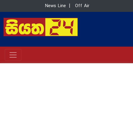
News Line
|
Off Air