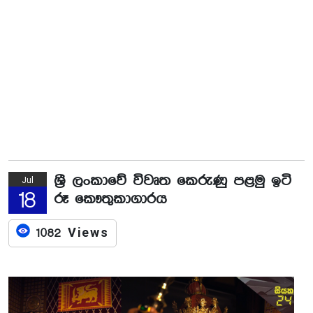
ශ්‍රී ලංකාවේ විවෘත කෙරුණු පළමු ඉටි
Jul
18
රූ කෞතුකාගාරය
1082 Views