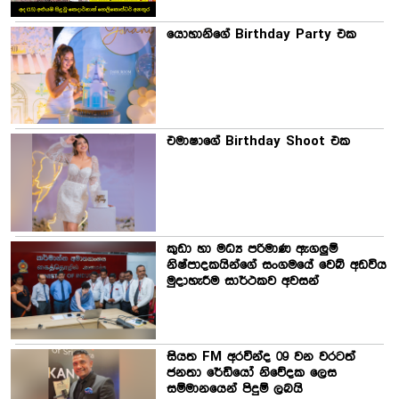
යොහානිගේ Birthday Party එක
එමාෂාගේ Birthday Shoot එක
කුඩා හා මධ්‍ය පරිමාණ ඇගලුම්
නිෂ්පාදකයින්ගේ සංගමයේ වෙබ් අඩවිය
මුදාහැරීම සාර්ථකව අවසන්
සියත FM අරවින්ද 09 වන වරටත්
ජනතා රේඩියෝ නිවේදක ලෙස
සම්මානයෙන් පිදුම් ලබයි