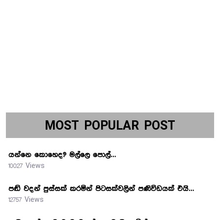
MOST POPULAR POST
යන්නෙ කොහෙද? මල්ලෙ පොල්…
10027 Views
පඬි වදන් පුස්සක් කරමින් පිටසක්වලින් පණිවිඩයක් එයි…
12757 Views