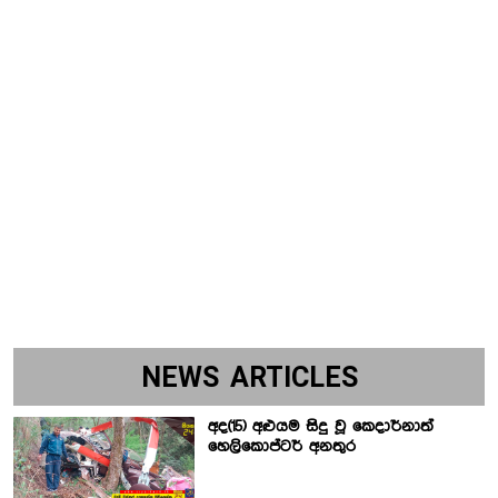
NEWS ARTICLES
අද(15) අළුයම සිදු වූ කෙදාර්නාත්
හෙලිකොප්ටර් අනතුර