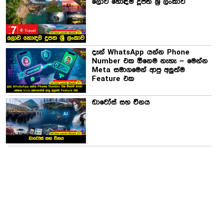
ලොව හොඳම දූපත ශ්‍රී ලංකාව
දැන් WhatsApp යන්න Phone
Number එක ඕනෙම නැහැ – මෙන්න
Meta සමාගමෙන් ආපු අලුත්ම
Feature එක
ඩාවෝස් සහ චීනය