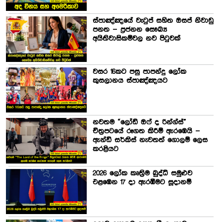
ස්පාඤ්ඤයේ වැටුප් සහිත ඔසප් නිවාඩු
පනත – ප්‍රජනන සෞඛ්‍ය
අයිතිවාසිකම්වල නව පිටුවක්
වසර 16කට පසු පාපන්දු ලෝක
කුසලානය ස්පාඤ්ඤයට
නවතම “ලෝඩ් ඔෆ් ද රින්ග්ස්”
චිත්‍රපටයේ රූගත කිරීම් ඇරඹෙයි –
ඇන්ඩි සර්කිස් නැවතත් ගොලම් ලෙස
කරළියට
2026 ලෝක කෘත්‍රිම බුද්ධි සමුළුව
එළඹෙන 17 දා ඇරඹීමට සූදානම්