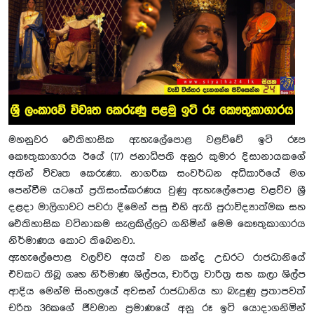
මහනුවර ඓතිහාසික ඇහැලේපොළ වළව්වේ ඉටි රූප
කෞතුකාගාරය ඊයේ (17) ජනාධිපති අනුර කුමාර දිසානායකගේ
අතින් විවෘත කෙරුණා. නාගරික සංවර්ධන අධිකාරියේ මග
පෙන්වීම යටතේ ප්‍රතිසංස්කරණය වුණු ඇහැලේපොළ වළව්ව ශ්‍රී
දළදා මාලිගාවට පවරා දීමෙන් පසු එහි ඇති පුරාවිද්‍යාත්මක සහ
ඓතිහාසික වටිනාකම සැලකිල්ලට ගනිමින් මෙම කෞතුකාගාරය
නිර්මාණය කොට තිබෙනවා.
ඇහැලේපොළ වලව්ව අයත් වන කන්ද උඩරට රාජධානියේ
එවකට තිබූ ගෘහ නිර්මාණ ශිල්පය, චාරිත්‍ර වාරිත්‍ර සහ කලා ශිල්ප
ආදිය මෙන්ම සිංහලයේ අවසන් රාජධානිය හා බැදුණු ප්‍රතාපවත්
චරිත 36කගේ ජීවමාන ප්‍රමාණයේ අනු රූ ඉටි යොදාගනිමින්