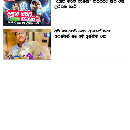
“දසුන් මර්ෆි ශානක” තියරියට කප් එක
උස්සන හැටි…
අපි යොහානි ගැන ආයෙත් කතා
කරන්නේ නෑ. මේ අන්තිම එක