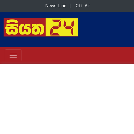
News Line
|
Off Air