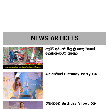
NEWS ARTICLES
අද(15) අළුයම සිදු වූ කෙදාර්නාත්
හෙලිකොප්ටර් අනතුර
යොහානිගේ Birthday Party එක
එමාෂාගේ Birthday Shoot එක