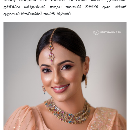
Kandy cineplex film theater හි විවෘත කිරීමේ උත්සවයේ
ප්‍රවර්ධන කටයුත්තක් සඳහා සහභාගී වීමටයි ඇය මෙසේ
අලංකාර ඔසරියකින් සැරසී තිබුණේ.