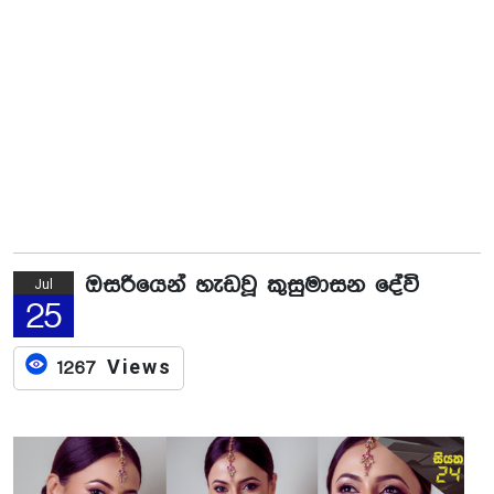
ඔසරියෙන් හැඩවූ කුසුමාසන දේවි
Jul
25
1267 Views