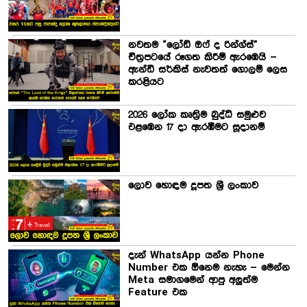
නවතම “ලෝඩ් ඔෆ් ද රින්ග්ස්”
චිත්‍රපටයේ රූගත කිරීම් ඇරඹෙයි –
ඇන්ඩි සර්කිස් නැවතත් ගොලම් ලෙස
කරළියට
2026 ලෝක කෘත්‍රිම බුද්ධි සමුළුව
එළඹෙන 17 දා ඇරඹීමට සූදානම්
ලොව හොඳම දූපත ශ්‍රී ලංකාව
දැන් WhatsApp යන්න Phone
Number එක ඕනෙම නැහැ – මෙන්න
Meta සමාගමෙන් ආපු අලුත්ම
Feature එක