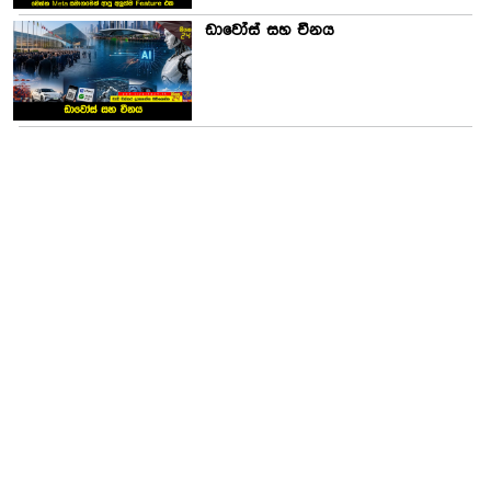
ඩාවෝස් සහ චීනය