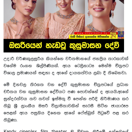
උදාරි වර්ණකුලසූරිය කියන්නෙ වර්තමානයේ ජනප්‍රිය තාරකාවක්
වගේම රංගන ශිල්පිණියක්. ඇය ටෙලිනාට්‍ය මෙන්ම චිත්‍රපට
විශාල ප්‍රමාණයක් සඳහා ද ඇගේ දායකත්වය ලබා දී තිබෙනවා.
මේ දිනවල තිරගත වන දේවි කුසුමාසන චිත්‍රපටයේ ප්‍රධාන
චරිතය වන කුසුමාසන දේවියට පණ පොවන්නේ ද ඇයයි.ඇගේ
සුන්දරත්වය තව තවත් ඉස්මතු වී පෙන්න පරිදි නිර්මාණය කර
තිබූ ශ්‍රී ලාංකීය ඔසරි විලාසිතාවකින් සැරසී සිටින ඡායාරූප
පෙළක් ඇය පසුගිය දිනෙක ඇගේ ෆේස්බුක් පිටුවේ පළ කර
තිබුණා.