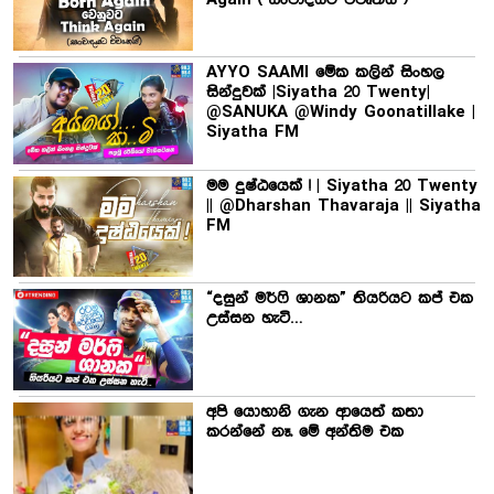
AYYO SAAMI මේක කලින් සිංහල
සින්දුවක් |Siyatha 20 Twenty|
@SANUKA @Windy Goonatillake |
Siyatha FM
මම දුෂ්ඨයෙක් ! | Siyatha 20 Twenty
|| @Dharshan Thavaraja || Siyatha
FM
“දසුන් මර්ෆි ශානක” තියරියට කප් එක
උස්සන හැටි…
අපි යොහානි ගැන ආයෙත් කතා
කරන්නේ නෑ. මේ අන්තිම එක