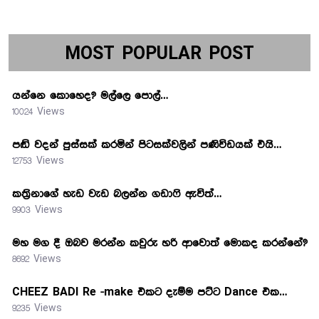
MOST POPULAR POST
යන්නෙ කොහෙද? මල්ලෙ පොල්…
10024 Views
පඬි වදන් පුස්සක් කරමින් පිටසක්වලින් පණිවිඩයක් එයි…
12753 Views
කත්‍රිනාගේ හැඩ වැඩ බලන්න ගඩාෆි ඇවිත්…
9903 Views
මහ මග දී ඔබව මරන්න කවුරු හරි ආවොත් මොකද කරන්නේ?
8692 Views
CHEEZ BADI Re -make එකට දැම්ම පට්ට Dance එක…
9235 Views