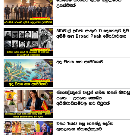
රොමේෂ් තරංගට ගුවන් හමුදාවෙන්
උසස්වීමක්
නිර්මාල් පුර්ජා ඇතුළු 10 දෙනෙකුට දිවි
අහිමි කළ Broad Peak ඛේදවාචකය
අද චීනය සහ අමෙරිකාව
ස්පාඤ්ඤයේ වැටුප් සහිත ඔසප් නිවාඩු
පනත – ප්‍රජනන සෞඛ්‍ය
අයිතිවාසිකම්වල නව පිටුවක්
වසර 16කට පසු පාපන්දු ලෝක
කුසලානය ස්පාඤ්ඤයට