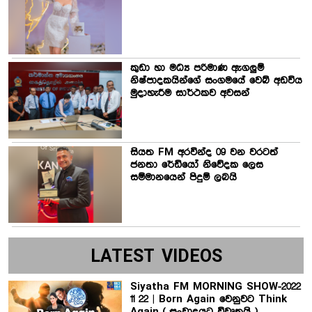
කුඩා හා මධ්‍ය පරිමාණ ඇගලුම්
නිෂ්පාදකයින්ගේ සංගමයේ වෙබ් අඩවිය
මුදාහැරීම සාර්ථකව අවසන්
සියත FM අරවින්ද 09 වන වරටත්
ජනතා රේඩියෝ නිවේදක ලෙස
සම්මානයෙන් පිදුම් ලබයි
LATEST VIDEOS
Siyatha FM MORNING SHOW-2022
11 22 | Born Again වෙනුවට Think
Again ( සංවාදයට විවෘතයි )