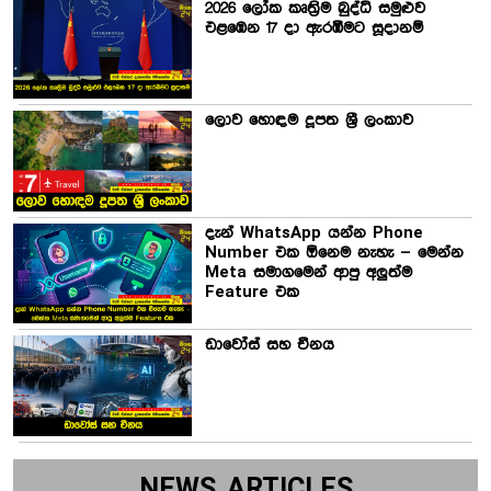
2026 ලෝක කෘත්‍රිම බුද්ධි සමුළුව
එළඹෙන 17 දා ඇරඹීමට සූදානම්
ලොව හොඳම දූපත ශ්‍රී ලංකාව
දැන් WhatsApp යන්න Phone
Number එක ඕනෙම නැහැ – මෙන්න
Meta සමාගමෙන් ආපු අලුත්ම
Feature එක
ඩාවෝස් සහ චීනය
NEWS ARTICLES