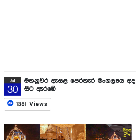
මහනුවර ඇසළ පෙරහැර මංගල්‍යය අද
Jul
30
සිට ඇරඹේ
1381 Views