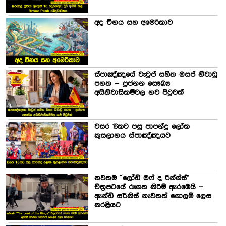
අද චීනය සහ අමෙරිකාව
ස්පාඤ්ඤයේ වැටුප් සහිත ඔසප් නිවාඩු
පනත – ප්‍රජනන සෞඛ්‍ය
අයිතිවාසිකම්වල නව පිටුවක්
වසර 16කට පසු පාපන්දු ලෝක
කුසලානය ස්පාඤ්ඤයට
නවතම “ලෝඩ් ඔෆ් ද රින්ග්ස්”
චිත්‍රපටයේ රූගත කිරීම් ඇරඹෙයි –
ඇන්ඩි සර්කිස් නැවතත් ගොලම් ලෙස
කරළියට