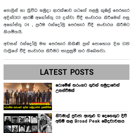
පොලිස් හා ත්‍රිවිධ හමුදා ආරක්ෂාව යටතේ පළමු කුඹල් පෙරහැර
අදින්(30) ඇරඹී අගෝස්තු 03 දක්වා වීදී සංචාරය කිරීමෙන් පසු
අගෝස්තු 04 , ප්‍රථම රන්දෝලි පෙරහැර වීදී සංචාරය කිරීමට
නියමිතයි.
අවසන් රන්දෝලි මහ පෙරහැර නිකිණි පුන් පොහොය දින (08)
රාත්‍රියේ වීදි සංචාරය කිරීමට සැලසුම් කර තිබෙනවා.
LATEST POSTS
රොමේෂ් තරංගට ගුවන් හමුදාවෙන්
උසස්වීමක්
නිර්මාල් පුර්ජා ඇතුළු 10 දෙනෙකුට දිවි
අහිමි කළ Broad Peak ඛේදවාචකය