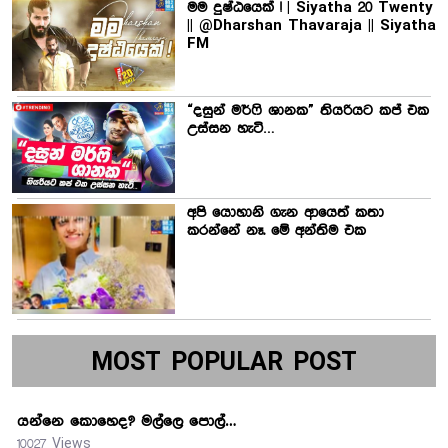
මම දුෂ්ඨයෙක් ! | Siyatha 20 Twenty
|| @Dharshan Thavaraja || Siyatha
FM
“දසුන් මර්ෆි ශානක” තියරියට කප් එක
උස්සන හැටි…
අපි යොහානි ගැන ආයෙත් කතා
කරන්නේ නෑ. මේ අන්තිම එක
MOST POPULAR POST
යන්නෙ කොහෙද? මල්ලෙ පොල්…
10027 Views