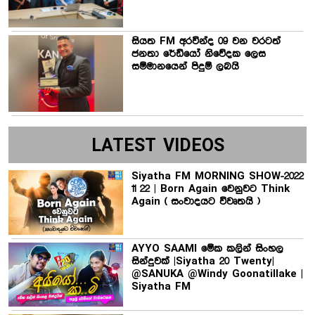
සියත FM අරවින්ද 09 වන වරටත්
ජනතා රේඩියෝ නිවේදක ලෙස
සම්මානයෙන් පිදුම් ලබයි
LATEST VIDEOS
Siyatha FM MORNING SHOW-2022
11 22 | Born Again වෙනුවට Think
Again ( සංවාදයට විවෘතයි )
AYYO SAAMI මේක කලින් සිංහල
සින්දුවක් |Siyatha 20 Twenty|
@SANUKA @Windy Goonatillake |
Siyatha FM