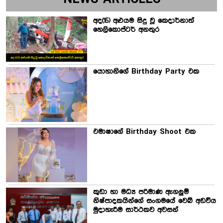
අද(15) අළුයම සිදු වූ කෙදාර්නාත්
හෙලිකොප්ටර් අනතුර
යොහානිගේ Birthday Party එක
එමාෂාගේ Birthday Shoot එක
කුඩා හා මධ්‍ය පරිමාණ ඇගලුම්
නිෂ්පාදකයින්ගේ සංගමයේ වෙබ් අඩවිය
මුදාහැරීම සාර්ථකව අවසන්