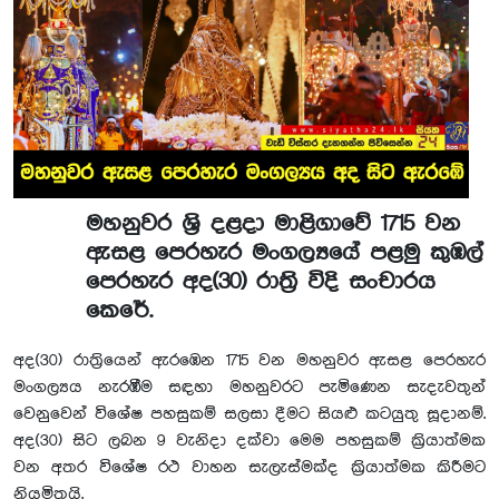
මහනුවර ශ්‍රි දළදා මාළිගාවේ 1715 වන
ඇසළ පෙරහැර මංගල්‍යයේ පළමු කුඹල්
පෙරහැර අද(30) රාත්‍රි විදි සංචාරය
කෙරේ.
අද(30) රාත්‍රියෙන් ඇරඹෙන 1715 වන මහනුවර ඇසළ පෙරහැර
මංගල්‍යය නැරඹීම සඳහා මහනුවරට පැමිණෙන සැදැවතුන්
වෙනුවෙන් විශේෂ පහසුකම් සලසා දීමට සියළු කටයුතු සූදානම්.
අද(30) සිට ලබන 9 වැනිදා දක්වා මෙම පහසුකම් ක්‍රියාත්මක
වන අතර විශේෂ රථ වාහන සැලැස්මක්ද ක්‍රියාත්මක කිරීමට
නියමිතයි.