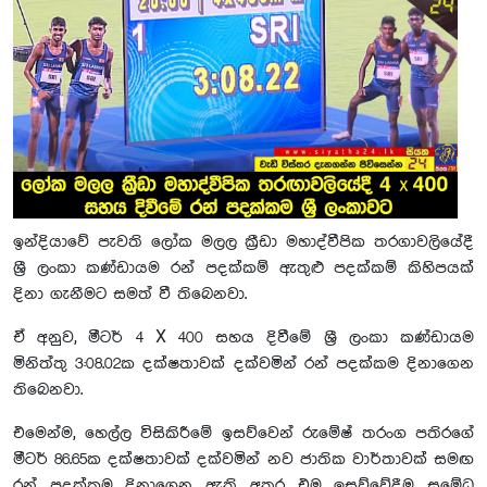
ඉන්දියාවේ පැවති ලෝක මලල ක්‍රීඩා මහාද්වීපික තරගාවලියේදී
ශ්‍රී ලංකා කණ්ඩායම රන් පදක්කම් ඇතුළු පදක්කම් කිහිපයක්
දිනා ගැනීමට සමත් වී තිබෙනවා.
ඒ අනුව, මීටර් 4 X 400 සහය දිවීමේ ශ්‍රී ලංකා කණ්ඩායම
මිනිත්තු 3:08.02ක දක්ෂතාවක් දක්වමින් රන් පදක්කම දිනාගෙන
තිබෙනවා.
එමෙන්ම, හෙල්ල විසිකිරීමේ ඉසව්වෙන් රුමේෂ් තරංග පතිරගේ
මීටර් 86.65ක දක්ෂතාවක් දක්වමින් නව ජාතික වාර්තාවක් සමඟ
රන් පදක්කම දිනාගෙන ඇති අතර එම ඉසව්වේදීම සුමේධ