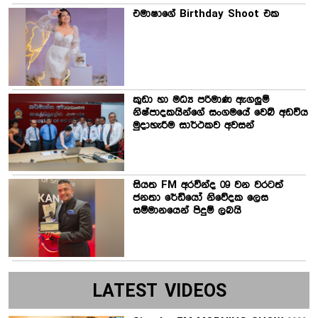
එමාෂාගේ Birthday Shoot එක
කුඩා හා මධ්‍ය පරිමාණ ඇගලුම්
නිෂ්පාදකයින්ගේ සංගමයේ වෙබ් අඩවිය
මුදාහැරීම සාර්ථකව අවසන්
සියත FM අරවින්ද 09 වන වරටත්
ජනතා රේඩියෝ නිවේදක ලෙස
සම්මානයෙන් පිදුම් ලබයි
LATEST VIDEOS