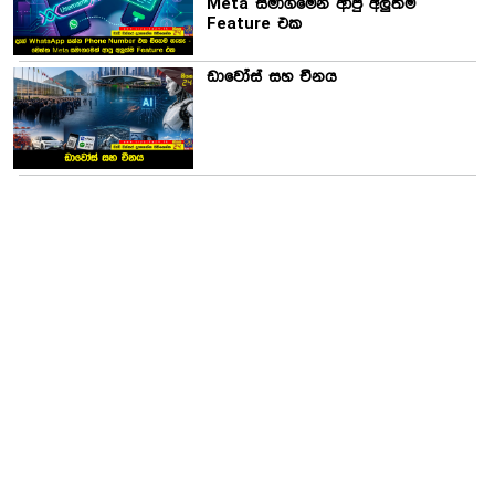
Meta සමාගමෙන් ආපු අලුත්ම
Feature එක
ඩාවෝස් සහ චීනය