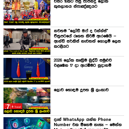
වසර 16කට පසු පාපන්දු ලෝක
කුසලානය ස්පාඤ්ඤයට
නවතම “ලෝඩ් ඔෆ් ද රින්ග්ස්”
චිත්‍රපටයේ රූගත කිරීම් ඇරඹෙයි –
ඇන්ඩි සර්කිස් නැවතත් ගොලම් ලෙස
කරළියට
2026 ලෝක කෘත්‍රිම බුද්ධි සමුළුව
එළඹෙන 17 දා ඇරඹීමට සූදානම්
ලොව හොඳම දූපත ශ්‍රී ලංකාව
දැන් WhatsApp යන්න Phone
Number එක ඕනෙම නැහැ – මෙන්න