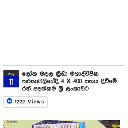
ලෝක මලල ක්‍රීඩා මහාද්වීපික
Aug
11
තරඟාවලියේදී 4 X 400 සහය දිවීමේ
රන් පදක්කම ශ්‍රී ලංකාවට
1222 Views