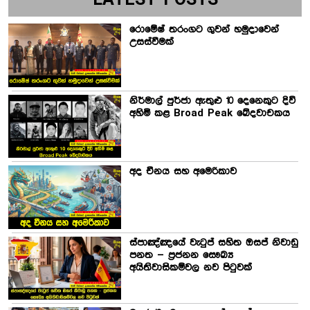
LATEST POSTS
රොමේෂ් තරංගට ගුවන් හමුදාවෙන්
උසස්වීමක්
නිර්මාල් පුර්ජා ඇතුළු 10 දෙනෙකුට දිවි
අහිමි කළ Broad Peak ඛේදවාචකය
අද චීනය සහ අමෙරිකාව
ස්පාඤ්ඤයේ වැටුප් සහිත ඔසප් නිවාඩු
පනත – ප්‍රජනන සෞඛ්‍ය
අයිතිවාසිකම්වල නව පිටුවක්