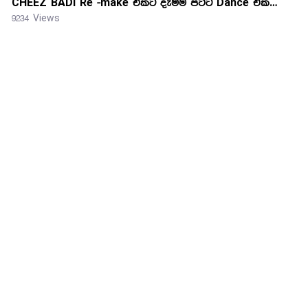
CHEEZ BADI Re -make එකට දැම්ම පට්ට Dance එක…
9234 Views