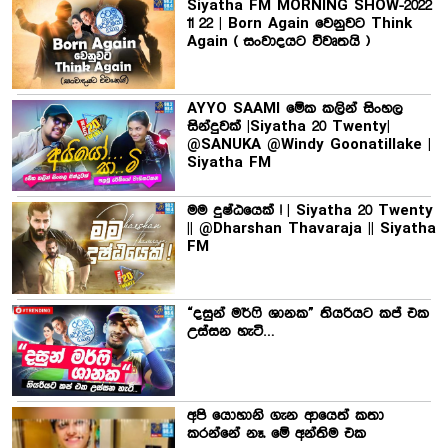
Siyatha FM MORNING SHOW-2022
11 22 | Born Again වෙනුවට Think
Again ( සංවාදයට විවෘතයි )
AYYO SAAMI මේක කලින් සිංහල
සින්දුවක් |Siyatha 20 Twenty|
@SANUKA @Windy Goonatillake |
Siyatha FM
මම දුෂ්ඨයෙක් ! | Siyatha 20 Twenty
|| @Dharshan Thavaraja || Siyatha
FM
“දසුන් මර්ෆි ශානක” තියරියට කප් එක
උස්සන හැටි…
අපි යොහානි ගැන ආයෙත් කතා
කරන්නේ නෑ. මේ අන්තිම එක