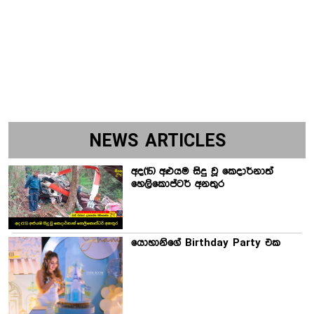
NEWS ARTICLES
අද(15) අළුයම සිදු වූ කෙදාර්නාත්
හෙලිකොප්ටර් අනතුර
යොහානිගේ Birthday Party එක