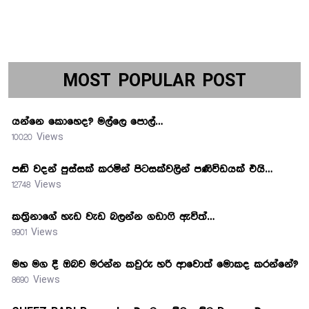
MOST POPULAR POST
යන්නෙ කොහෙද? මල්ලෙ පොල්…
10020 Views
පඬි වදන් පුස්සක් කරමින් පිටසක්වලින් පණිවිඩයක් එයි…
12748 Views
කත්‍රිනාගේ හැඩ වැඩ බලන්න ගඩාෆි ඇවිත්…
9901 Views
මහ මග දී ඔබව මරන්න කවුරු හරි ආවොත් මොකද කරන්නේ?
8690 Views