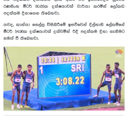
රණසිංහ මීටර් 80.65ක දක්ෂතාවක් වාර්තා කරමින් ලෝකඩ
පදක්කම දිනාගෙන තිබෙනවා.
තවද, කාන්තා හෙල්ල විසිකිරීමේ ඉසව්වෙන් දිල්හානි ලේකම්ගේ
මීටර් 54.96ක දක්ෂතාවක් දක්වමින් රිදී පදක්කම දිනා ගැනීමට
සමත් වී තිබෙනවා.