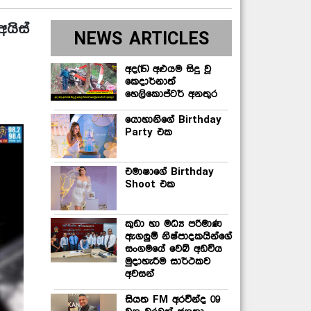
යිස්
NEWS ARTICLES
අද(15) අළුයම සිදු වූ
කෙදාර්නාත්
හෙලිකොප්ටර් අනතුර
යොහානිගේ Birthday
Party එක
එමාෂාගේ Birthday
Shoot එක
කුඩා හා මධ්‍ය පරිමාණ
ඇගලුම් නිෂ්පාදකයින්ගේ
සංගමයේ වෙබ් අඩවිය
මුදාහැරීම සාර්ථකව
අවසන්
සියත FM අරවින්ද 09