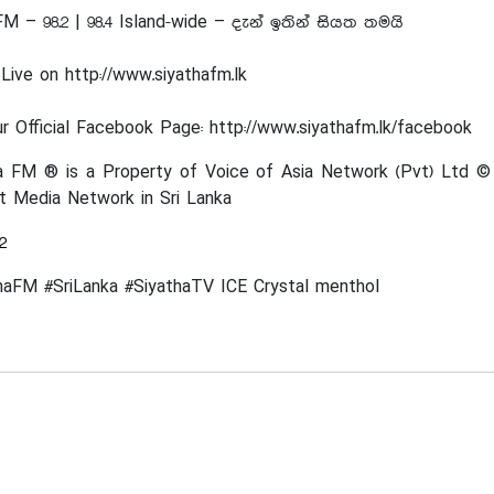
M – 98.2 | 98.4 Island-wide – දැන් ඉතින් සියත තමයි
 Live on http://www.siyathafm.lk
ur Official Facebook Page: http://www.siyathafm.lk/facebook
a FM ® is a Property of Voice of Asia Network (Pvt) Ltd 
t Media Network in Sri Lanka
2
haFM #SriLanka #SiyathaTV ICE Crystal menthol