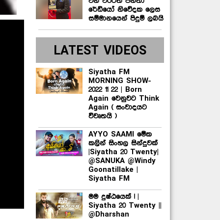
වන වරටත් ජනතා
රේඩියෝ නිවේදක ලෙස
සම්මානයෙන් පිදුම් ලබයි
LATEST VIDEOS
Siyatha FM
MORNING SHOW-
2022 11 22 | Born
Again වෙනුවට Think
Again ( සංවාදයට
විවෘතයි )
AYYO SAAMI මේක
කලින් සිංහල සින්දුවක්
|Siyatha 20 Twenty|
@SANUKA @Windy
Goonatillake |
Siyatha FM
මම දුෂ්ඨයෙක් ! |
Siyatha 20 Twenty ||
@Dharshan