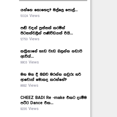
යන්නෙ කොහෙද? මල්ලෙ පොල්…
10024 Views
පඬි වදන් පුස්සක් කරමින්
පිටසක්වලින් පණිවිඩයක් එයි…
12753 Views
කත්‍රිනාගේ හැඩ වැඩ බලන්න ගඩාෆි
ඇවිත්…
9903 Views
මහ මග දී ඔබව මරන්න කවුරු හරි
ආවොත් මොකද කරන්නේ?
8692 Views
CHEEZ BADI Re -make එකට දැම්ම
පට්ට Dance එක…
9235 Views