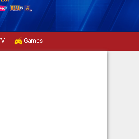
TV
Games