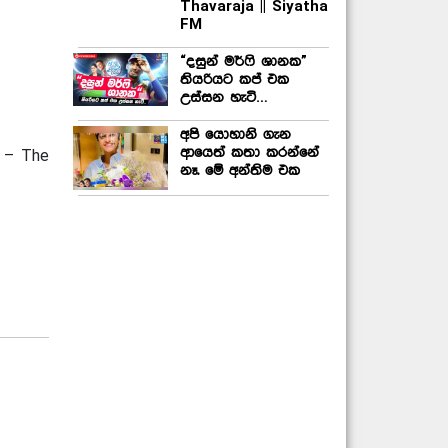
Thavaraja || Siyatha
FM
“දසුන් මර්ෆි ශානක”
තියරියට කප් එක
උස්සන හැටි…
අපි යොහානි ගැන
ආයෙත් කතා කරන්නේ
© – The
නෑ. මේ අන්තිම එක