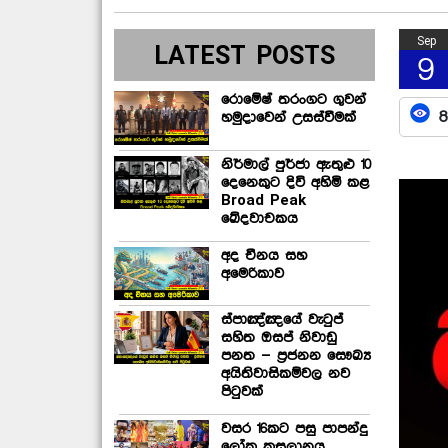
Sep
LATEST POSTS
9
රොමේෂ් තරංගට ගුවන්
8
හමුදාවෙන් උසස්වීමක්
නිර්මාල් පුර්ජා ඇතුළු 10
දෙනෙකුට දිවි අහිමි කළ
Broad Peak
ඛේදවාචකය
අද චීනය සහ
අමෙරිකාව
ස්පාඤ්ඤයේ වැටුප්
සහිත ඔසප් නිවාඩු
පනත – ප්‍රජනන සෞඛ්‍ය
අයිතිවාසිකම්වල නව
පිටුවක්
වසර 16කට පසු පාපන්දු
ලෝක කුසලානය