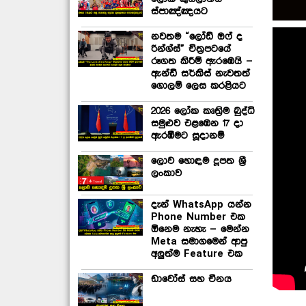
ස්පාඤ්ඤයට
නවතම “ලෝඩ් ඔෆ් ද
රින්ග්ස්” චිත්‍රපටයේ
රූගත කිරීම් ඇරඹෙයි –
ඇන්ඩි සර්කිස් නැවතත්
ගොලම් ලෙස කරළියට
2026 ලෝක කෘත්‍රිම බුද්ධි
සමුළුව එළඹෙන 17 දා
ඇරඹීමට සූදානම්
ලොව හොඳම දූපත ශ්‍රී
ලංකාව
දැන් WhatsApp යන්න
Phone Number එක
ඕනෙම නැහැ – මෙන්න
Meta සමාගමෙන් ආපු
අලුත්ම Feature එක
ඩාවෝස් සහ චීනය