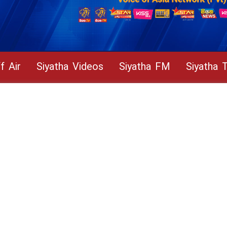
f Air
Siyatha Videos
Siyatha FM
Siyatha 