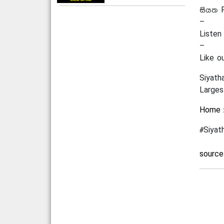
සියත F
–
Listen
–
Like o
Siyath
Larges
Home 
#Siyat
source