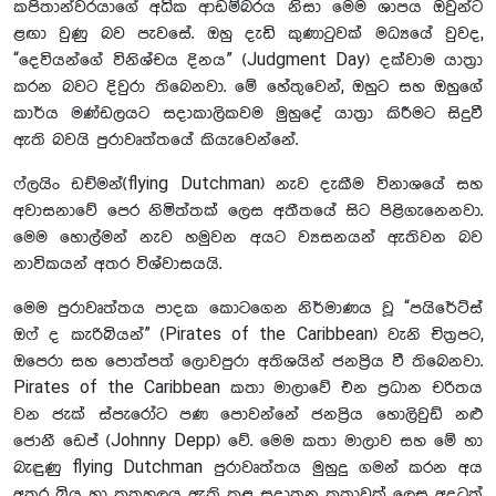
කපිතාන්වරයාගේ අධික ආඩම්බරය නිසා මෙම ශාපය ඔවුන්ට
ළඟා වුණු බව පැවසේ. ඔහු දැඩි කුණාටුවක් මධ්‍යයේ වුවද,
“දෙවියන්ගේ විනිශ්චය දිනය” (Judgment Day) දක්වාම යාත්‍රා
කරන බවට දිවුරා තිබෙනවා. මේ හේතුවෙන්, ඔහුට සහ ඔහුගේ
කාර්ය මණ්ඩලයට සදාකාලිකවම මුහුදේ යාත්‍රා කිරීමට සිදුවී
ඇති බවයි පුරාවෘත්තයේ කියැවෙන්නේ.
ෆ්ලයිං ඩච්මන්(flying Dutchman) නැව දැකීම විනාශයේ සහ
අවාසනාවේ පෙර නිමිත්තක් ලෙස අතීතයේ සිට පිළිගැනෙනවා.
මෙම හොල්මන් නැව හමුවන අයට ව්‍යසනයන් ඇතිවන බව
නාවිකයන් අතර විශ්වාසයයි.
මෙම පුරාවෘත්තය පාදක කොටගෙන නිර්මාණය වූ “පයිරේට්ස්
ඔෆ් ද කැරිබියන්” (Pirates of the Caribbean) වැනි චිත්‍රපට,
ඔපෙරා සහ පොත්පත් ලොවපුරා අතිශයින් ජනප්‍රිය වී තිබෙනවා.
Pirates of the Caribbean කතා මාලාවේ එන ප්‍රධාන චරිතය
වන ජැක් ස්පැරෝට පණ පොවන්නේ ජනප්‍රිය හොලිවුඩ් නළු
ජොනී ඩෙප් (Johnny Depp) වේ. මෙම කතා මාලාව සහ මේ හා
බැඳුණු flying Dutchman පුරාවෘත්තය මුහුදු ගමන් කරන අය
අතර බිය හා කුතුහලය ඇති කළ සදාතන කතාවක් ලෙස අදටත්