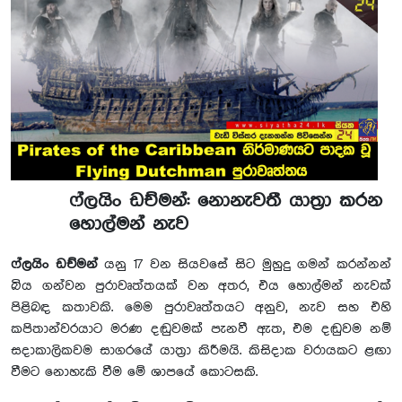
ෆ්ලයිං ඩච්මන්: නොනැවතී යාත්‍රා කරන
හොල්මන් නැව
ෆ්ලයිං ඩච්මන්
යනු 17 වන සියවසේ සිට මුහුදු ගමන් කරන්නන්
බිය ගන්වන පුරාවෘත්තයක් වන අතර, එය හොල්මන් නැවක්
පිළිබඳ කතාවකි. මෙම පුරාවෘත්තයට අනුව, නැව සහ එහි
කපිතාන්වරයාට මරණ දඬුවමක් පැනවී ඇත, එම දඬුවම නම්
සදාකාලිකවම සාගරයේ යාත්‍රා කිරීමයි. කිසිදාක වරායකට ළඟා
වීමට නොහැකි වීම මේ ශාපයේ කොටසකි.