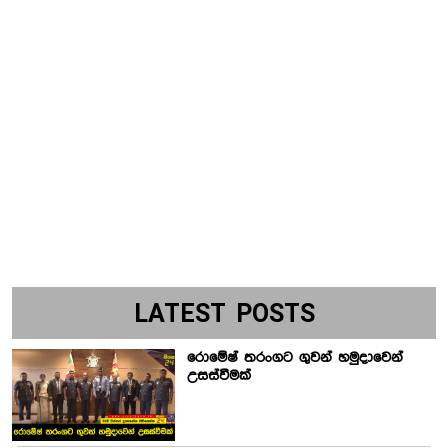
LATEST POSTS
රොමේෂ් තරංගට ගුවන් හමුදාවෙන්
උසස්වීමක්