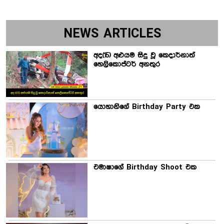
NEWS ARTICLES
අද(15) අළුයම සිදු වූ කෙදාර්නාත්
හෙලිකොප්ටර් අනතුර
යොහානිගේ Birthday Party එක
එමාෂාගේ Birthday Shoot එක