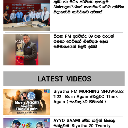
කුඩා හා මධ්‍ය පරිමාණ ඇගලුම්
නිෂ්පාදකයින්ගේ සංගමයේ වෙබ් අඩවිය
මුදාහැරීම සාර්ථකව අවසන්
සියත FM අරවින්ද 09 වන වරටත්
ජනතා රේඩියෝ නිවේදක ලෙස
සම්මානයෙන් පිදුම් ලබයි
LATEST VIDEOS
Siyatha FM MORNING SHOW-2022
11 22 | Born Again වෙනුවට Think
Again ( සංවාදයට විවෘතයි )
AYYO SAAMI මේක කලින් සිංහල
සින්දුවක් |Siyatha 20 Twenty|