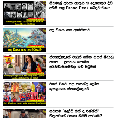
නිර්මාල් පුර්ජා ඇතුළු 10 දෙනෙකුට දිවි
අහිමි කළ Broad Peak ඛේදවාචකය
අද චීනය සහ අමෙරිකාව
ස්පාඤ්ඤයේ වැටුප් සහිත ඔසප් නිවාඩු
පනත – ප්‍රජනන සෞඛ්‍ය
අයිතිවාසිකම්වල නව පිටුවක්
වසර 16කට පසු පාපන්දු ලෝක
කුසලානය ස්පාඤ්ඤයට
නවතම “ලෝඩ් ඔෆ් ද රින්ග්ස්”
චිත්‍රපටයේ රූගත කිරීම් ඇරඹෙයි –