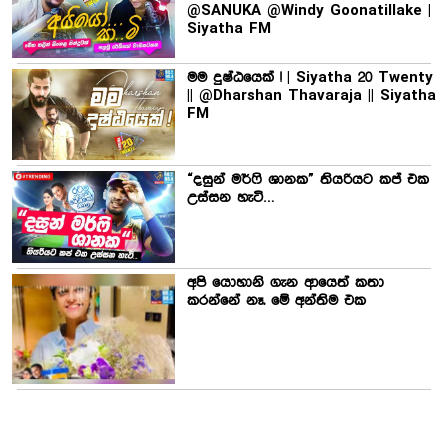
@SANUKA @Windy Goonatillake |
Siyatha FM
මම දුෂ්ඨයෙක් ! | Siyatha 20 Twenty
|| @Dharshan Thavaraja || Siyatha
FM
“දසුන් මර්ෆි ශානක” තියරියට කප් එක
උස්සන හැටි…
අපි යොහානි ගැන ආයෙත් කතා
කරන්නේ නෑ. මේ අන්තිම එක