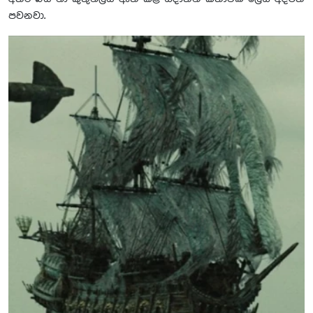
පවනවා.