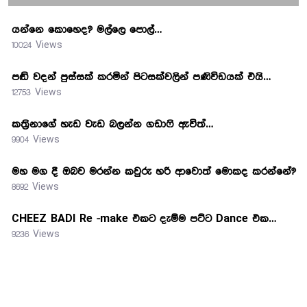
යන්නෙ කොහෙද? මල්ලෙ පොල්…
10024 Views
පඬි වදන් පුස්සක් කරමින් පිටසක්වලින් පණිවිඩයක් එයි…
12753 Views
කත්‍රිනාගේ හැඩ වැඩ බලන්න ගඩාෆි ඇවිත්…
9904 Views
මහ මග දී ඔබව මරන්න කවුරු හරි ආවොත් මොකද කරන්නේ?
8692 Views
CHEEZ BADI Re -make එකට දැම්ම පට්ට Dance එක…
9236 Views