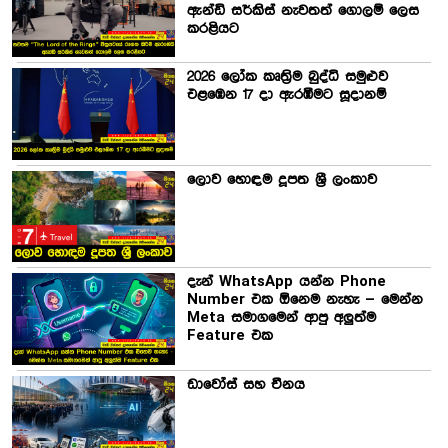
ඇන්ඩි සර්කිස් නැවතත් ගොලම් ලෙස
කරළියට
2026 ලෝක කෘත්‍රිම බුද්ධි සමුළුව
එළඹෙන 17 දා ඇරඹීමට සූදානම්
ලොව හොඳම දූපත ශ්‍රී ලංකාව
දැන් WhatsApp යන්න Phone
Number එක ඕනෙම නැහැ – මෙන්න
Meta සමාගමෙන් ආපු අලුත්ම
Feature එක
ඩාවෝස් සහ චීනය