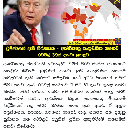
අමෙරිකානු ජනාධිපති ඩොනල්ඩ් ට්‍රම්ප් එරට ජාතික ආරක්ෂාව
තහවුරු කිරීමේ අරමුණින් පනවා ඇති සංක්‍රමණික තහනම
තවදුරටත් දැඩි කරමින්, සම්පූර්ණ හෝ අර්ධ වශයෙන් ගමන්
සීමා පනවා ඇති රටවල් සංඛ්‍යාව 19 සිට 39 දක්වා ඉහළ නංවා
තිබෙන බවට වාර්තා වනවා. වොෂින්ටන් නගරයේ සිදුවූ වෙඩි
තැබීමකින් ජාතික ආරක්ෂක බලකා සෙබළෙකු මියයාමේ
සිද්ධියෙන් පසු මෙම තීරණය ගෙන ඇති අතර, ඒ අනුව
පලස්තීනය, සිරියාව, බර්කිනා ෆාසෝ, මාලි, නයිජර් සහ දකුණු
සුඩානය යන රටවලට අලුතින් පූර්ණ ඇතුළුවීමේ තහනමක්
පනවා තිබෙනවා.