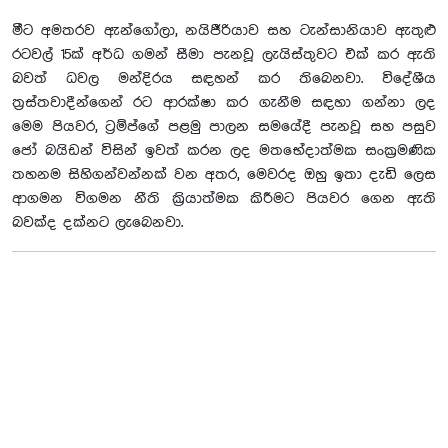
මීට අමතරව ඇන්ගෝලා, නයිජීරියාව සහ ටැන්සානියාව ඇතුළු
රටවල් 15ක් අර්ධ ගමන් සීමා පැනවූ ලැයිස්තුවට එක් කර ඇති
බවත් ධවල මන්දිරය සඳහන් කර තිබෙනවා. විදේශීය
ත්‍රස්තවාදීන්ගෙන් රට ආරක්ෂා කර ගැනීම සඳහා ගන්නා ලද
මෙම පියවර, ට්‍රම්ප්ගේ පළමු පාලන සමයේදී පැනවූ සහ පසුව
ජෝ බයිඩන් විසින් ඉවත් කරන ලද මතභේදාත්මක සංක්‍රමණික
තහනම සිහිගන්වන්නක් වන අතර, මෙවරද ඔහු ඉතා දැඩි ලෙස
ආගමන විගමන නීති ක්‍රියාත්මක කිරීමට පියවර ගෙන ඇති
බවක්ද දක්නට ලැබෙනවා.