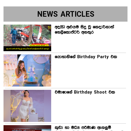
NEWS ARTICLES
අද(15) අළුයම සිදු වූ කෙදාර්නාත්
හෙලිකොප්ටර් අනතුර
යොහානිගේ Birthday Party එක
එමාෂාගේ Birthday Shoot එක
කුඩා හා මධ්‍ය පරිමාණ ඇගලුම්