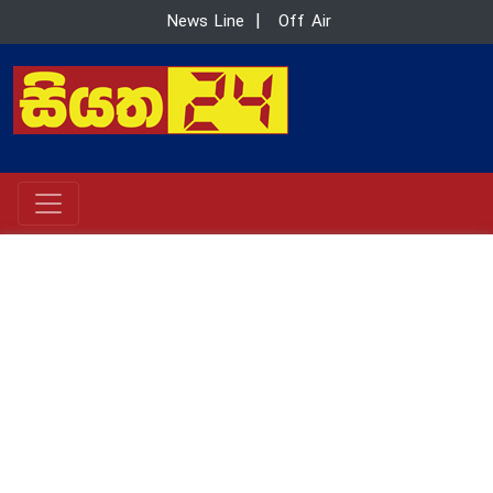
News Line
|
Off Air