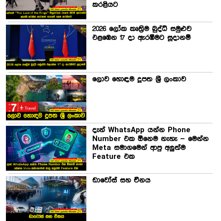
කරළියට
2026 ලෝක කෘත්‍රිම බුද්ධි සමුළුව
එළඹෙන 17 දා ඇරඹීමට සූදානම්
ලොව හොඳම දූපත ශ්‍රී ලංකාව
දැන් WhatsApp යන්න Phone
Number එක ඕනෙම නැහැ – මෙන්න
Meta සමාගමෙන් ආපු අලුත්ම
Feature එක
ඩාවෝස් සහ චීනය