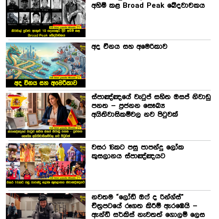
අහිමි කළ Broad Peak ඛේදවාචකය
අද චීනය සහ අමෙරිකාව
ස්පාඤ්ඤයේ වැටුප් සහිත ඔසප් නිවාඩු
පනත – ප්‍රජනන සෞඛ්‍ය
අයිතිවාසිකම්වල නව පිටුවක්
වසර 16කට පසු පාපන්දු ලෝක
කුසලානය ස්පාඤ්ඤයට
නවතම “ලෝඩ් ඔෆ් ද රින්ග්ස්”
චිත්‍රපටයේ රූගත කිරීම් ඇරඹෙයි –
ඇන්ඩි සර්කිස් නැවතත් ගොලම් ලෙස