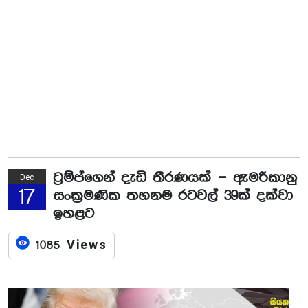
ට්‍රම්ප්ගෙන් දැඩි තීරණයක් – ඇමරිකානු
Dec
17
සංක්‍රමණික තහනම රටවල් 39ක් දක්වා
ඉහළට
1085 Views