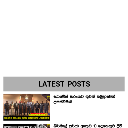
LATEST POSTS
රොමේෂ් තරංගට ගුවන් හමුදාවෙන්
උසස්වීමක්
නිර්මාල් පුර්ජා ඇතුළු 10 දෙනෙකුට දිවි