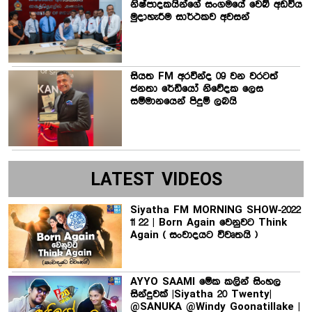
නිෂ්පාදකයින්ගේ සංගමයේ වෙබ් අඩවිය
මුදාහැරීම සාර්ථකව අවසන්
සියත FM අරවින්ද 09 වන වරටත්
ජනතා රේඩියෝ නිවේදක ලෙස
සම්මානයෙන් පිදුම් ලබයි
LATEST VIDEOS
Siyatha FM MORNING SHOW-2022
11 22 | Born Again වෙනුවට Think
Again ( සංවාදයට විවෘතයි )
AYYO SAAMI මේක කලින් සිංහල
සින්දුවක් |Siyatha 20 Twenty|
@SANUKA @Windy Goonatillake |