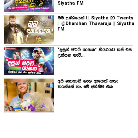
Siyatha FM
මම දුෂ්ඨයෙක් ! | Siyatha 20 Twenty
|| @Dharshan Thavaraja || Siyatha
FM
“දසුන් මර්ෆි ශානක” තියරියට කප් එක
උස්සන හැටි…
අපි යොහානි ගැන ආයෙත් කතා
කරන්නේ නෑ. මේ අන්තිම එක