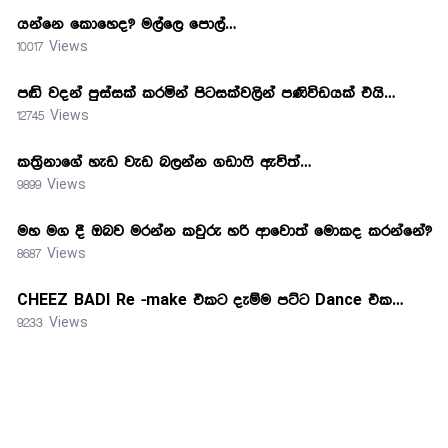
යන්නෙ කොහෙද? මල්ලෙ පොල්…
10017 Views
පඬි වදන් පුස්සක් කරමින් පිටසක්වලින් පණිවිඩයක් එයි…
12745 Views
කත්‍රිනාගේ හැඩ වැඩ බලන්න ගඩාෆි ඇවිත්…
9899 Views
මහ මග දී ඔබව මරන්න කවුරු හරි ආවොත් මොකද කරන්නේ?
8687 Views
CHEEZ BADI Re -make එකට දැම්ම පට්ට Dance එක…
9233 Views