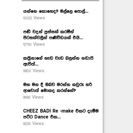
යන්නෙ කොහෙද? මල්ලෙ පොල්…
10022 Views
පඬි වදන් පුස්සක් කරමින්
පිටසක්වලින් පණිවිඩයක් එයි…
12753 Views
කත්‍රිනාගේ හැඩ වැඩ බලන්න ගඩාෆි
ඇවිත්…
9903 Views
මහ මග දී ඔබව මරන්න කවුරු හරි
ආවොත් මොකද කරන්නේ?
8692 Views
CHEEZ BADI Re -make එකට දැම්ම
පට්ට Dance එක…
9235 Views