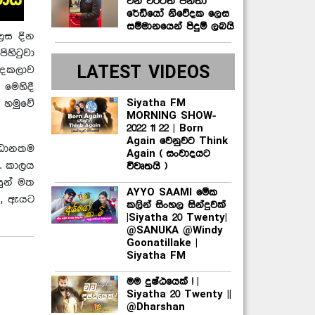
වන වරටත් ජනතා
රේඩියෝ නිවේදක ලෙස
සම්මානයෙන් පිදුම් ලබයි
ලෙස දින
ිහිටුවා
LATEST VIDEOS
ුදෙකලාව
මෙහිදී
Siyatha FM
 හමුවේ
MORNING SHOW-
2022 11 22 | Born
Again වෙනුවට Think
‍රධානතම
Again ( සංවාදයට
. කාලය
විවෘතයි )
ුන් මත
AYYO SAAMI මේක
ද, ඇයට
කලින් සිංහල සින්දුවක්
|Siyatha 20 Twenty|
@SANUKA @Windy
Goonatillake |
Siyatha FM
මම දුෂ්ඨයෙක් ! |
Siyatha 20 Twenty ||
@Dharshan