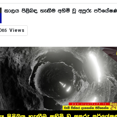
කාලය පිළිබඳ හැඟීම අහිමි වූ අපූරු පර්යේෂ
065 Views