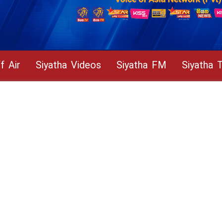
f Air
Siyatha Videos
Siyatha FM
Siyatha 