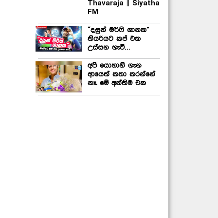
Thavaraja || Siyatha
FM
“දසුන් මර්ෆි ශානක”
තියරියට කප් එක
උස්සන හැටි…
අපි යොහානි ගැන
ආයෙත් කතා කරන්නේ
නෑ. මේ අන්තිම එක