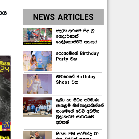
ණය
NEWS ARTICLES
අද(15) අළුයම සිදු වූ
කෙදාර්නාත්
හෙලිකොප්ටර් අනතුර
යොහානිගේ Birthday
Party එක
එමාෂාගේ Birthday
Shoot එක
කුඩා හා මධ්‍ය පරිමාණ
ඇගලුම් නිෂ්පාදකයින්ගේ
සංගමයේ වෙබ් අඩවිය
මුදාහැරීම සාර්ථකව
අවසන්
සියත FM අරවින්ද 09