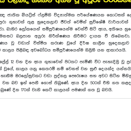
ඤ ජාතික බියට්‍රිස් ෆ්ලමිනි විද්‍යාත්මක පර්යේෂණයක කොටසක් 
පුරා ගුහාවක් තුළ හුදෙකලාව ජීවත් වෙමින් සුවිශේෂී වාර්තාවක් ප
ා. බාහිර ලෝකයෙන් සම්පූර්ණයෙන්ම වෙන්වී සිටි ඇය, අතිශය හ
් මනසට බලපාන අයුරු නිරීක්ෂණය කිරීමට දායක වී තිබෙනවා. 
ණය වූ වඩාත් විස්මිත කරුණ වූයේ දීර්ඝ කාලීන හුදෙකලාව
ට කාලය පිළිබඳ අවබෝධය සම්පූර්ණයෙන්ම ගිලිහී යන ආකාරයයි.
ප්‍රේල් 12 වන දින ඇය ගුහාවෙන් පිටතට පැමිණි විට පැහැදිලි වූ ප්
් වූයේ, කාලය යනු කෙතරම් නම් වෙනස් වන සුළු දෙයක්ද යන්නයි
ඳ හැඟීම ඔරලෝසුවකට වඩා පුද්ගල පෞරුෂය සහ අවට සිටින මිනිස
 වන බව ඉන් පෙනී ගොස් තිබුණේ. ඇය දින 500ක් එහි ගත කළ
ිබුණේ දින 170ක් වැනි කෙටි කාලයක් පමණක් ගත වූ බවයි.