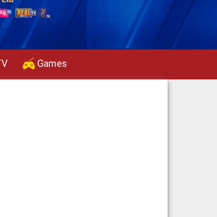
TV
Games