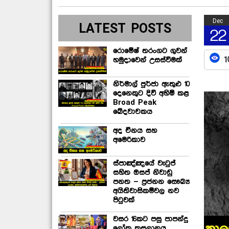
Dec
LATEST POSTS
22
රොමේෂ් තරංගට ගුවන්
1
හමුදාවෙන් උසස්වීමක්
නිර්මාල් පුර්ජා ඇතුළු 10
දෙනෙකුට දිවි අහිමි කළ
Broad Peak
ඛේදවාචකය
අද චීනය සහ
අමෙරිකාව
ස්පාඤ්ඤයේ වැටුප්
සහිත ඔසප් නිවාඩු
පනත – ප්‍රජනන සෞඛ්‍ය
අයිතිවාසිකම්වල නව
පිටුවක්
වසර 16කට පසු පාපන්දු
ලෝක කුසලානය