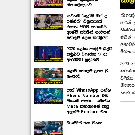
ස්පාඤ්ඤයට
ස්පාඤ්
නවතම “ලෝඩ් ඔෆ් ද
රින්ග්ස්” චිත්‍රපටයේ
500ක් 
රූගත කිරීම් ඇරඹෙයි –
තිබෙනව
ඇන්ඩි සර්කිස් නැවතත්
මිනිස
ගොලම් ලෙස කරළියට
අනාවර
2026 ලෝක කෘත්‍රිම බුද්ධි
මිනිසා
සමුළුව එළඹෙන 17 දා
ඇරඹීමට සූදානම්
2023 අ
ලොව හොඳම දූපත ශ්‍රී
කරුණක
ලංකාව
පිළිබ
තීරණය
දැන් WhatsApp යන්න
හැඟී ත
Phone Number එක
ඕනෙම නැහැ – මෙන්න
Meta සමාගමෙන් ආපු
අලුත්ම Feature එක
ඩාවෝස් සහ චීනය