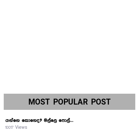
MOST POPULAR POST
යන්නෙ කොහෙද? මල්ලෙ පොල්…
10017 Views