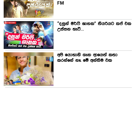
FM
“දසුන් මර්ෆි ශානක” තියරියට කප් එක
උස්සන හැටි…
අපි යොහානි ගැන ආයෙත් කතා
කරන්නේ නෑ. මේ අන්තිම එක