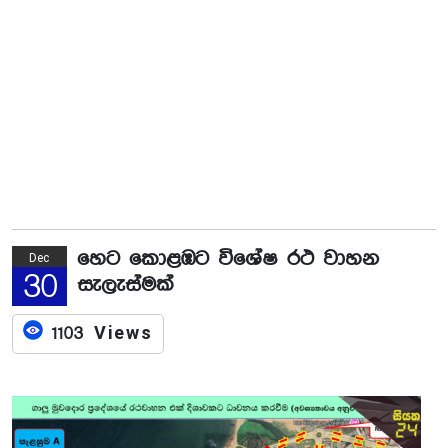
හෙට කොළඹට විශේෂ රථ වාහන
Dec
30
සැලැස්මක්
1103 Views