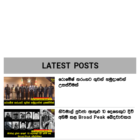
LATEST POSTS
රොමේෂ් තරංගට ගුවන් හමුදාවෙන්
උසස්වීමක්
නිර්මාල් පුර්ජා ඇතුළු 10 දෙනෙකුට දිවි
අහිමි කළ Broad Peak ඛේදවාචකය