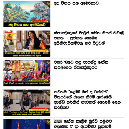
අද චීනය සහ අමෙරිකාව
ස්පාඤ්ඤයේ වැටුප් සහිත ඔසප් නිවාඩු
පනත – ප්‍රජනන සෞඛ්‍ය
අයිතිවාසිකම්වල නව පිටුවක්
වසර 16කට පසු පාපන්දු ලෝක
කුසලානය ස්පාඤ්ඤයට
නවතම “ලෝඩ් ඔෆ් ද රින්ග්ස්”
චිත්‍රපටයේ රූගත කිරීම් ඇරඹෙයි –
ඇන්ඩි සර්කිස් නැවතත් ගොලම් ලෙස
කරළියට
2026 ලෝක කෘත්‍රිම බුද්ධි සමුළුව
එළඹෙන 17 දා ඇරඹීමට සූදානම්