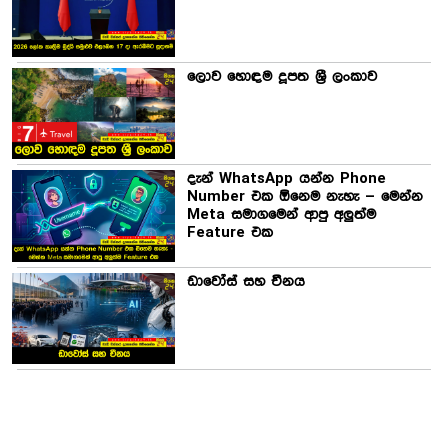
ලොව හොඳම දූපත ශ්‍රී ලංකාව
දැන් WhatsApp යන්න Phone
Number එක ඕනෙම නැහැ – මෙන්න
Meta සමාගමෙන් ආපු අලුත්ම
Feature එක
ඩාවෝස් සහ චීනය