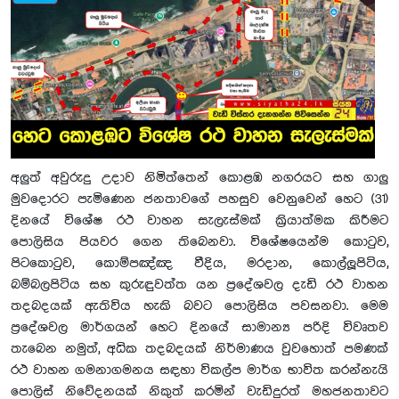
අලුත් අවුරුදු උදාව නිමිත්තෙන් කොළඹ නගරයට සහ ගාලු
මුවදොරට පැමිණෙන ජනතාවගේ පහසුව වෙනුවෙන් හෙට (31)
දිනයේ විශේෂ රථ වාහන සැලැස්මක් ක්‍රියාත්මක කිරීමට
පොලිසිය පියවර ගෙන තිබෙනවා. විශේෂයෙන්ම කොටුව,
පිටකොටුව, කොම්පඤ්ඤ වීදිය, මරදාන, කොල්ලූපිටිය,
බම්බලපිටිය සහ කුරුඳුවත්ත යන ප්‍රදේශවල දැඩි රථ වාහන
තදබදයක් ඇතිවිය හැකි බවට පොලිසිය පවසනවා. මෙම
ප්‍රදේශවල මාර්ගයන් හෙට දිනයේ සාමාන්‍ය පරිදි විවෘතව
තැබෙන නමුත්, අධික තදබදයක් නිර්මාණය වුවහොත් පමණක්
රථ වාහන ගමනාගමනය සඳහා විකල්ප මාර්ග භාවිත කරන්නැයි
පොලිස් නිවේදනයක් නිකුත් කරමින් වැඩිදුරත් මහජනතාවට