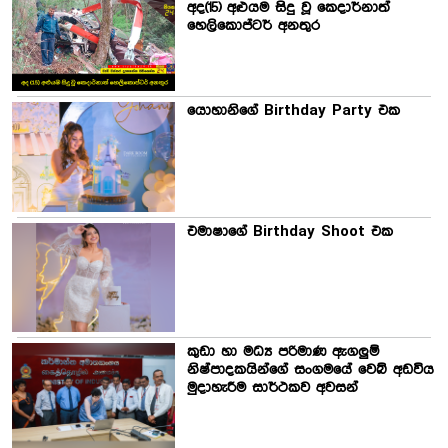
අද(15) අළුයම සිදු වූ කෙදාර්නාත්
හෙලිකොප්ටර් අනතුර
යොහානිගේ Birthday Party එක
එමාෂාගේ Birthday Shoot එක
කුඩා හා මධ්‍ය පරිමාණ ඇගලුම්
නිෂ්පාදකයින්ගේ සංගමයේ වෙබ් අඩවිය
මුදාහැරීම සාර්ථකව අවසන්