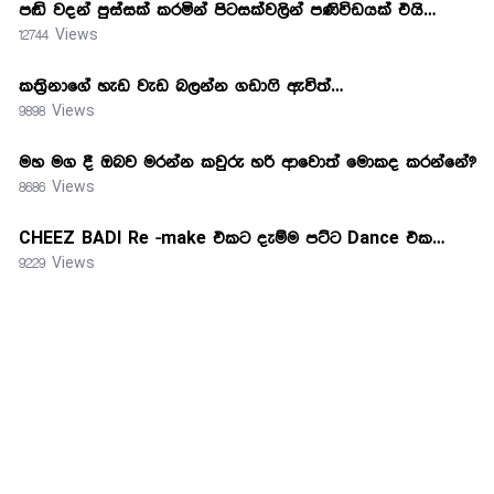
පඬි වදන් පුස්සක් කරමින් පිටසක්වලින් පණිවිඩයක් එයි…
12744 Views
කත්‍රිනාගේ හැඩ වැඩ බලන්න ගඩාෆි ඇවිත්…
9898 Views
මහ මග දී ඔබව මරන්න කවුරු හරි ආවොත් මොකද කරන්නේ?
8686 Views
CHEEZ BADI Re -make එකට දැම්ම පට්ට Dance එක…
9229 Views