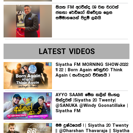
සියත FM අරවින්ද 09 වන වරටත්
ජනතා රේඩියෝ නිවේදක ලෙස
සම්මානයෙන් පිදුම් ලබයි
LATEST VIDEOS
Siyatha FM MORNING SHOW-2022
11 22 | Born Again වෙනුවට Think
Again ( සංවාදයට විවෘතයි )
AYYO SAAMI මේක කලින් සිංහල
සින්දුවක් |Siyatha 20 Twenty|
@SANUKA @Windy Goonatillake |
Siyatha FM
මම දුෂ්ඨයෙක් ! | Siyatha 20 Twenty
|| @Dharshan Thavaraja || Siyatha