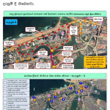
දැනුම් දී තිබෙනවා.