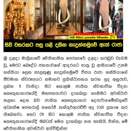
ශ්‍රී දළදා මාලිගාවේ ඓතිහාසික පෙරහැරේ දළදා කරඬුව වැඩම
වූ, මෙරට බෞද්ධ ජනතාවගේ ආදරයට පාත්‍ර වූ ආසියාවේ උසම
හස්තියා ලෙස සැලකුණු නැදුන්ගමුවේ විජය රාජා හස්තියාගේ
ජීවමාන ස්වරූපයට සමානව ප්‍රතිස්ථාපනය කරන ලද අනුරුව,
ලබන 11 වැනිදා සිට කොළඹ ජාතික ස්වභාවික විද්‍යා
කෞතුකාගාරයේදී මහජනතාවට දැකබලා ගැනීමට අවස්ථාව
සලසා දෙන බව ජාතික කෞතුකාගාර දෙපාර්තමේන්තුවේ
අධ්‍යක්ෂ ජෙනරාල් සනෝජ් කස්තුරිආරච්චි අද (09) ප්‍රකාශ කර
තිබෙනවා. හෙට (11) සිට කොළඹ ජාතික ස්වභාවික විද්‍යා
කෞතුකාගාරයේදී ඔබටත් මෙය දැකබලා ගත හැකියි. එන්න, මේ
ඓතිහාසික අවස්ථාව අත්විඳින්න!