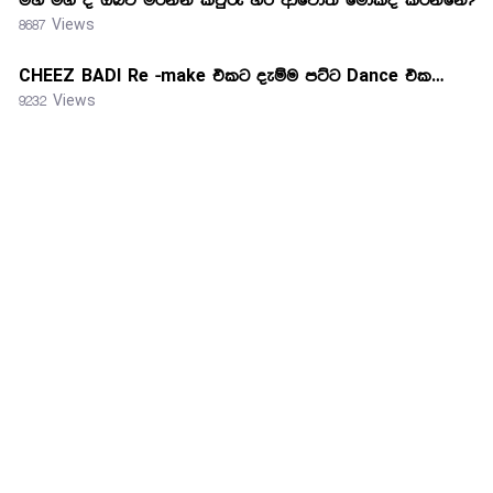
මහ මග දී ඔබව මරන්න කවුරු හරි ආවොත් මොකද කරන්නේ?
8687 Views
CHEEZ BADI Re -make එකට දැම්ම පට්ට Dance එක…
9232 Views