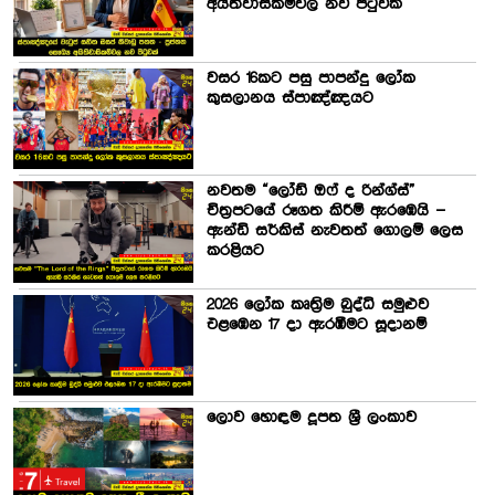
අයිතිවාසිකම්වල නව පිටුවක්
වසර 16කට පසු පාපන්දු ලෝක
කුසලානය ස්පාඤ්ඤයට
නවතම “ලෝඩ් ඔෆ් ද රින්ග්ස්”
චිත්‍රපටයේ රූගත කිරීම් ඇරඹෙයි –
ඇන්ඩි සර්කිස් නැවතත් ගොලම් ලෙස
කරළියට
2026 ලෝක කෘත්‍රිම බුද්ධි සමුළුව
එළඹෙන 17 දා ඇරඹීමට සූදානම්
ලොව හොඳම දූපත ශ්‍රී ලංකාව