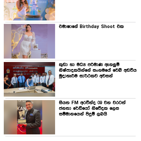
එමාෂාගේ Birthday Shoot එක
කුඩා හා මධ්‍ය පරිමාණ ඇගලුම්
නිෂ්පාදකයින්ගේ සංගමයේ වෙබ් අඩවිය
මුදාහැරීම සාර්ථකව අවසන්
සියත FM අරවින්ද 09 වන වරටත්
ජනතා රේඩියෝ නිවේදක ලෙස
සම්මානයෙන් පිදුම් ලබයි