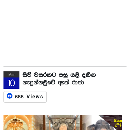
සිව් වසරකට පසු යළි දකින
Mar
10
නැදුන්ගමුවේ ඇත් රාජා
686 Views