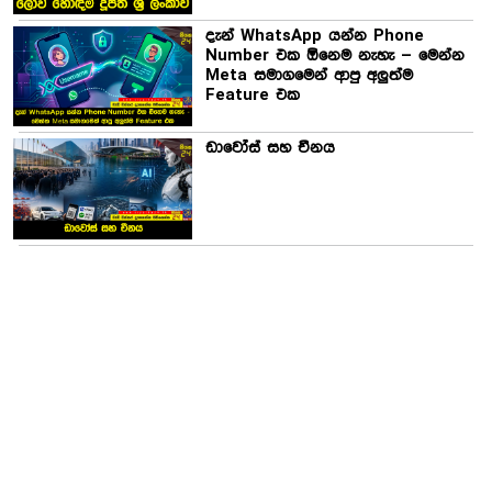
දැන් WhatsApp යන්න Phone
Number එක ඕනෙම නැහැ – මෙන්න
Meta සමාගමෙන් ආපු අලුත්ම
Feature එක
ඩාවෝස් සහ චීනය