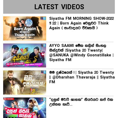
LATEST VIDEOS
Siyatha FM MORNING SHOW-2022
11 22 | Born Again වෙනුවට Think
Again ( සංවාදයට විවෘතයි )
AYYO SAAMI මේක කලින් සිංහල
සින්දුවක් |Siyatha 20 Twenty|
@SANUKA @Windy Goonatillake |
Siyatha FM
මම දුෂ්ඨයෙක් ! | Siyatha 20 Twenty
|| @Dharshan Thavaraja || Siyatha
FM
“දසුන් මර්ෆි ශානක” තියරියට කප් එක
උස්සන හැටි…