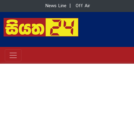
News Line
|
Off Air