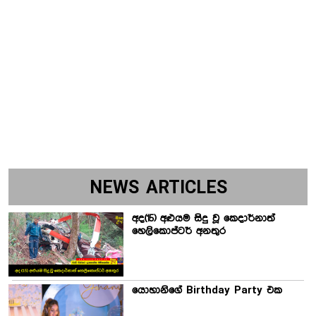
NEWS ARTICLES
අද(15) අළුයම සිදු වූ කෙදාර්නාත්
හෙලිකොප්ටර් අනතුර
යොහානිගේ Birthday Party එක