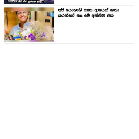
අපි යොහානි ගැන ආයෙත් කතා
කරන්නේ නෑ. මේ අන්තිම එක