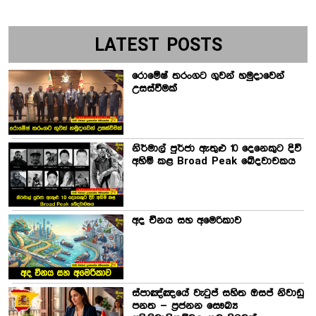
LATEST POSTS
රොමේෂ් තරංගට ගුවන් හමුදාවෙන්
උසස්වීමක්
නිර්මාල් පුර්ජා ඇතුළු 10 දෙනෙකුට දිවි
අහිමි කළ Broad Peak ඛේදවාචකය
අද චීනය සහ අමෙරිකාව
ස්පාඤ්ඤයේ වැටුප් සහිත ඔසප් නිවාඩු
පනත – ප්‍රජනන සෞඛ්‍ය