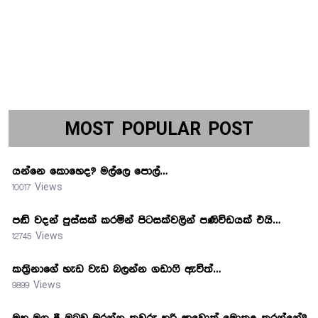
MOST POPULAR POST
යන්නෙ කොහෙද? මල්ලෙ පොල්…
10017 Views
පඬි වදන් පුස්සක් කරමින් පිටසක්වලින් පණිවිඩයක් එයි…
12745 Views
කත්‍රිනාගේ හැඩ වැඩ බලන්න ගඩාෆි ඇවිත්…
9899 Views