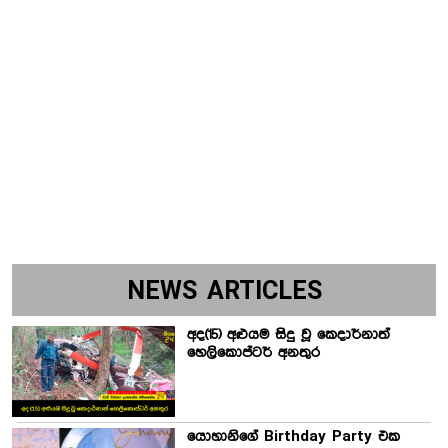
NEWS ARTICLES
අද(15) අළුයම සිදු වූ කෙදාර්නාත්
හෙලිකොප්ටර් අනතුර
යොහානිගේ Birthday Party එක