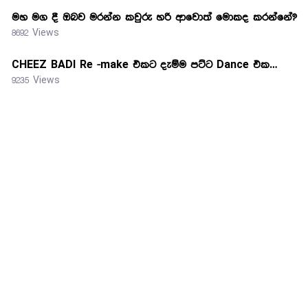
මහ මග දී ඔබව මරන්න කවුරු හරි ආවොත් මොකද කරන්නේ?
8692 Views
CHEEZ BADI Re -make එකට දැම්ම පට්ට Dance එක…
9235 Views