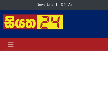
News Line
|
Off Air