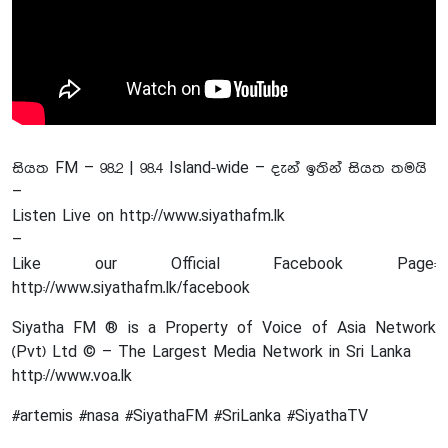
සියත FM – 98.2 | 98.4 Island-wide – දැන් ඉතින් සියත තමයි
–
Listen Live on http://www.siyathafm.lk
–
Like our Official Facebook Page:
http://www.siyathafm.lk/facebook
Siyatha FM ® is a Property of Voice of Asia Network
(Pvt) Ltd © – The Largest Media Network in Sri Lanka
http://www.voa.lk
#artemis #nasa #SiyathaFM #SriLanka #SiyathaTV