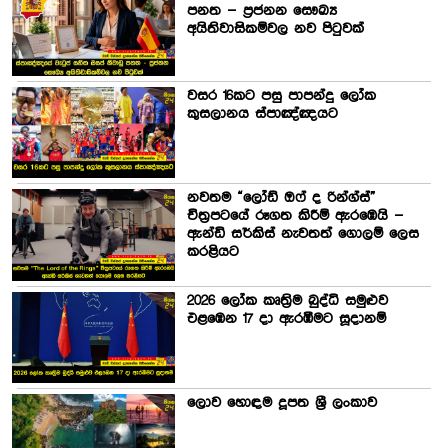
පනත – ප්‍රජනන සෞඛ්‍ය
අයිතිවාසිකම්වල නව පිටුවක්
වසර 16කට පසු පාපන්දු ලෝක
කුසලානය ස්පාඤ්ඤයට
නවතම “ලෝඩ් ඔෆ් ද රින්ග්ස්”
චිත්‍රපටයේ රූගත කිරීම් ඇරඹෙයි –
ඇන්ඩි සර්කිස් නැවතත් ගොලම් ලෙස
කරළියට
2026 ලෝක කෘත්‍රිම බුද්ධි සමුළුව
එළඹෙන 17 දා ඇරඹීමට සූදානම්
ලොව හොඳම දූපත ශ්‍රී ලංකාව