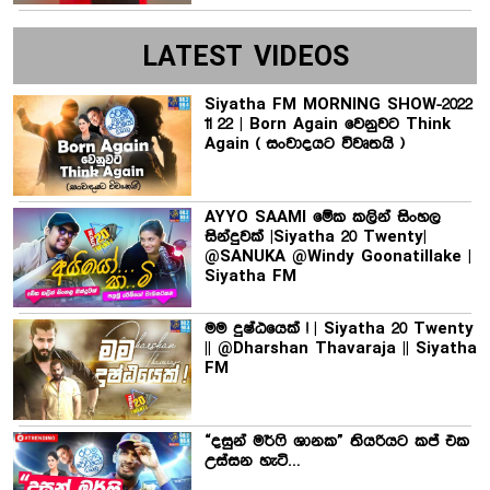
LATEST VIDEOS
Siyatha FM MORNING SHOW-2022
11 22 | Born Again වෙනුවට Think
Again ( සංවාදයට විවෘතයි )
AYYO SAAMI මේක කලින් සිංහල
සින්දුවක් |Siyatha 20 Twenty|
@SANUKA @Windy Goonatillake |
Siyatha FM
මම දුෂ්ඨයෙක් ! | Siyatha 20 Twenty
|| @Dharshan Thavaraja || Siyatha
FM
“දසුන් මර්ෆි ශානක” තියරියට කප් එක
උස්සන හැටි…