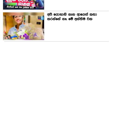
අපි යොහානි ගැන ආයෙත් කතා
කරන්නේ නෑ. මේ අන්තිම එක