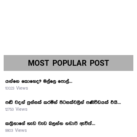
MOST POPULAR POST
යන්නෙ කොහෙද? මල්ලෙ පොල්…
10023 Views
පඬි වදන් පුස්සක් කරමින් පිටසක්වලින් පණිවිඩයක් එයි…
12753 Views
කත්‍රිනාගේ හැඩ වැඩ බලන්න ගඩාෆි ඇවිත්…
9903 Views