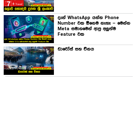
දැන් WhatsApp යන්න Phone
Number එක ඕනෙම නැහැ – මෙන්න
Meta සමාගමෙන් ආපු අලුත්ම
Feature එක
ඩාවෝස් සහ චීනය