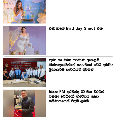
එමාෂාගේ Birthday Shoot එක
කුඩා හා මධ්‍ය පරිමාණ ඇගලුම්
නිෂ්පාදකයින්ගේ සංගමයේ වෙබ් අඩවිය
මුදාහැරීම සාර්ථකව අවසන්
සියත FM අරවින්ද 09 වන වරටත්
ජනතා රේඩියෝ නිවේදක ලෙස
සම්මානයෙන් පිදුම් ලබයි