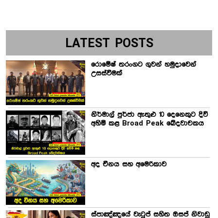
LATEST POSTS
රොමේෂ් තරංගට ගුවන් හමුදාවෙන්
උසස්වීමක්
නිර්මාල් පුර්ජා ඇතුළු 10 දෙනෙකුට දිවි
අහිමි කළ Broad Peak ඛේදවාචකය
අද චීනය සහ අමෙරිකාව
ස්පාඤ්ඤයේ වැටුප් සහිත ඔසප් නිවාඩු