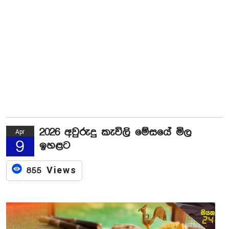
2026 අවුරුදු කැවිලි මේසයේ මිල
Apr
9
ඉහළට
855 Views