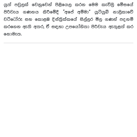
යුත් පවුලක් වෙනුවෙන් පිළියෙල කරන මෙම කැවිලි මේසයේ
පිරිවැය ගණනය කිරීමේදී “අපේ අම්මා” යූටියුබ් නාලිකාවේ
වට්ටෝරු සහ කොළඹ දිස්ත්‍රික්කයේ සිල්ලර මිල ගණන් පදනම්
කරගෙන ඇති අතර, ඒ සඳහා උපයෝගිතා පිරිවැය ඇතුළත් කර
නොමැත.