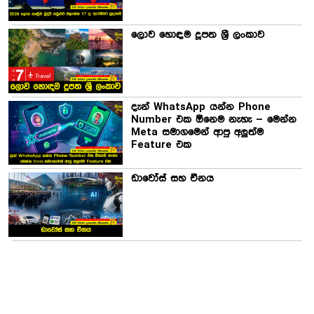
ලොව හොඳම දූපත ශ්‍රී ලංකාව
දැන් WhatsApp යන්න Phone
Number එක ඕනෙම නැහැ – මෙන්න
Meta සමාගමෙන් ආපු අලුත්ම
Feature එක
ඩාවෝස් සහ චීනය