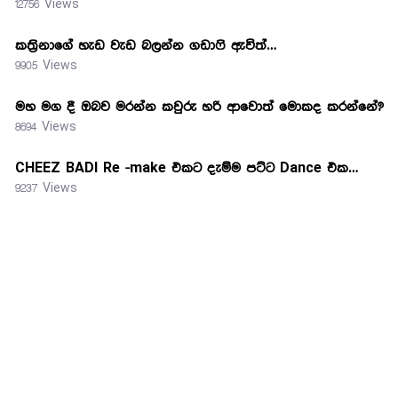
12756 Views
කත්‍රිනාගේ හැඩ වැඩ බලන්න ගඩාෆි ඇවිත්…
9905 Views
මහ මග දී ඔබව මරන්න කවුරු හරි ආවොත් මොකද කරන්නේ?
8694 Views
CHEEZ BADI Re -make එකට දැම්ම පට්ට Dance එක…
9237 Views