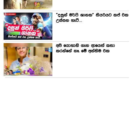
“දසුන් මර්ෆි ශානක” තියරියට කප් එක
උස්සන හැටි…
අපි යොහානි ගැන ආයෙත් කතා
කරන්නේ නෑ. මේ අන්තිම එක