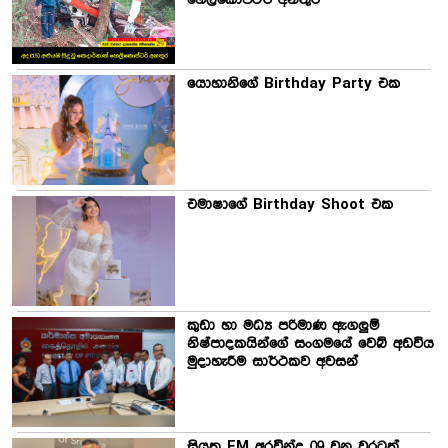
යොහානිගේ Birthday Party එක
එමාෂාගේ Birthday Shoot එක
කුඩා හා මධ්‍ය පරිමාණ ඇගලුම්
නිෂ්පාදකයින්ගේ සංගමයේ වෙබ් අඩවිය
මුදාහැරීම සාර්ථකව අවසන්
සියත FM අරවින්ද 09 වන වරටත්