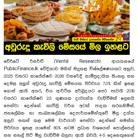
වේරිටේ රිසර්ච් (Verité Research) ආයතනයේ
PublicFinance.lk වේදිකාව මගින් සිදුකළ විශ්ලේෂණයකට අනුව,
2025 වසරට සාපේක්ෂව 2026 වසරේදී සාම්ප්‍රදායික සිංහල සහ
දෙමළ අලුත් අවුරුදු කැවිලි මේසයක පිරිවැය 7.0% කින් ඉහළ
ගොස් ඇති අතර, එය ආර්ථික අර්බුදයට පෙර පැවති 2019
වසරට සාපේක්ෂව 2.5 ගුණයක දැවැන්ත වැඩිවීමක් ලෙසයි
පෙන්වා දෙන්නේ. කැවිලි වර්ග අටක් පාදක කරගනිමින්,
ජනලේඛන හා සංඛ්‍යාලේඛන දෙපාර්තමේන්තුවේ මිල දත්ත
අනුව සකස් කළ මෙම වාර්තාව පෙන්වා දෙන්නේ සමස්ත
පිරිවැය ඉහළ යාමෙන් 80% කටම ප්‍රධාන වශයෙන් පොල්තෙල්
සහ සහල් පිටි මිල වැඩිවීම බලපා ඇති බවයි. 4-5 දෙනෙකුගෙන්