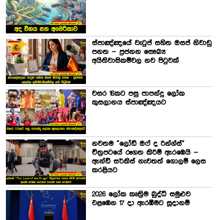
ස්පාඤ්ඤයේ වැටුප් සහිත ඔසප් නිවාඩු
පනත – ප්‍රජනන සෞඛ්‍ය
අයිතිවාසිකම්වල නව පිටුවක්
වසර 16කට පසු පාපන්දු ලෝක
කුසලානය ස්පාඤ්ඤයට
නවතම “ලෝඩ් ඔෆ් ද රින්ග්ස්”
චිත්‍රපටයේ රූගත කිරීම් ඇරඹෙයි –
ඇන්ඩි සර්කිස් නැවතත් ගොලම් ලෙස
කරළියට
2026 ලෝක කෘත්‍රිම බුද්ධි සමුළුව
එළඹෙන 17 දා ඇරඹීමට සූදානම්