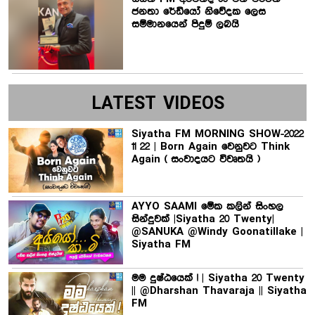
ජනතා රේඩියෝ නිවේදක ලෙස
සම්මානයෙන් පිදුම් ලබයි
LATEST VIDEOS
Siyatha FM MORNING SHOW-2022
11 22 | Born Again වෙනුවට Think
Again ( සංවාදයට විවෘතයි )
AYYO SAAMI මේක කලින් සිංහල
සින්දුවක් |Siyatha 20 Twenty|
@SANUKA @Windy Goonatillake |
Siyatha FM
මම දුෂ්ඨයෙක් ! | Siyatha 20 Twenty
|| @Dharshan Thavaraja || Siyatha
FM