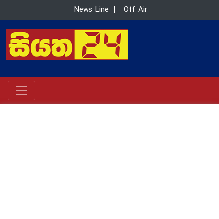
News Line
|
Off Air