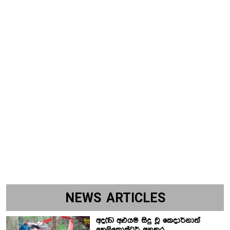
NEWS ARTICLES
අද(15) අළුයම සිදු වූ කෙදාර්නාත්
හෙලිකොප්ටර් අනතුර