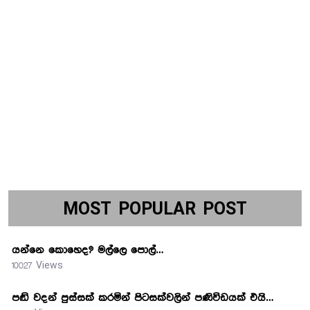
MOST POPULAR POST
යන්නෙ කොහෙද? මල්ලෙ පොල්…
10027 Views
පඬි වදන් පුස්සක් කරමින් පිටසක්වලින් පණිවිඩයක් එයි…