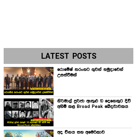
LATEST POSTS
රොමේෂ් තරංගට ගුවන් හමුදාවෙන්
උසස්වීමක්
නිර්මාල් පුර්ජා ඇතුළු 10 දෙනෙකුට දිවි
අහිමි කළ Broad Peak ඛේදවාචකය
අද චීනය සහ අමෙරිකාව