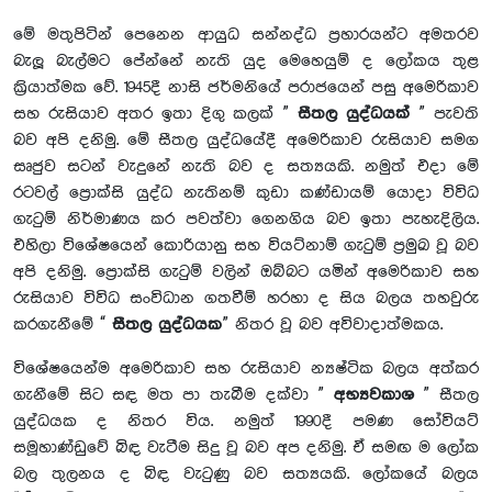
මේ මතුපිටින් පෙනෙන ආයුධ සන්නද්ධ ප්‍රහාරයන්ට අමතරව
බැලූ බැල්මට පේන්නේ නැති යුද මෙහෙයුම් ද ලෝකය තුළ
ක්‍රියාත්මක වේ. 1945දී නාසි ජර්මනියේ පරාජයෙන් පසු අමෙරිකාව
සහ රුසියාව අතර ඉතා දිගු කලක් ”
සීතල යුද්ධයක්
” පැවති
බව අපි දනිමු. මේ සීතල යුද්ධයේදී අමෙරිකාව රුසියාව සමග
සෘජුව සටන් වැදුනේ නැති බව ද සත්‍යයකි. නමුත් එදා මේ
රටවල් ප්‍රොක්සි යුද්ධ නැතිනම් කුඩා කණ්ඩායම් යොදා විවිධ
ගැටුම් නිර්මාණය කර පවත්වා ගෙනගිය බව ඉතා පැහැදිලිය.
එහිලා විශේෂයෙන් කොරියානු සහ වියට්නාම් ගැටුම් ප්‍රමුඛ වූ‍ බව
අපි දනිමු. ප්‍රොක්සි ගැටුම් වලින් ඔබ්බට යමින් අමෙරිකාව සහ
රුසියාව විවිධ සංවිධාන ගතවීම් හරහා ද සිය බලය තහවුරු
කරගැනීමේ “
සීතල යුද්ධයක
” නිතර වූ බව අවිවාදාත්මකය.
විශේෂයෙන්ම අමෙරිකාව සහ රුසියාව න්‍යෂ්ටික බලය අත්කර
ගැනීමේ සිට සඳ මත පා තැබීම දක්වා ”
අභ්‍යවකාශ
” සීතල
යුද්ධයක ද නිතර විය. නමුත් 1990දී පමණ සෝවියට්
සමූහාණ්ඩුවේ බිඳ වැටීම සිදු වූ බව අප දනිමු. ඒ සමඟ ම ලෝක
බල තුලනය ද බිඳ වැටුණු බව සත්‍යයකි. ලෝකයේ බලය