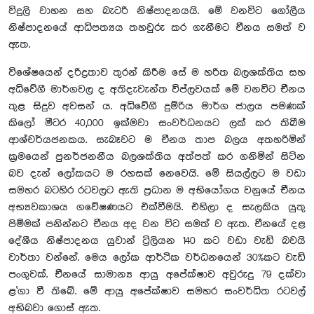
විදුලි වාහන සහ බැටරි නිෂ්පාදනයයි. මේ වනවිට ගෝලීය
නිෂ්පාදනයේ ආධිපත්‍යය තහවුරු කර ගැනීමට චීනය සමත් ව
ඇත.
විශේෂයෙන් දරිද්‍රතාව තුරන් කිරීම සේ ම හරිත බලශක්තිය සහ
අධිවේගී මාර්ගවල ද අතිදැවැන්ත විප්ලවයක් මේ වනවිට චීනය
තුළ සිදුව අවසන් ය. අධිවේගී දුම්රිය මාර්ග ජාලය පමණක්
කිලෝ මීටර 40,000 ඉක්මවා සංවර්ධනයට ලක් කර තිබීම
ආශ්චර්යජනකය. සැබෑවට ම චීනය තාප බලය අතහරිමින්
ක්‍රමයෙන් පුනර්ජනනීය බලශක්තිය අත්පත් කර ගනිමින් සිටින
බව දැන් ලෝකයට ම රහසක් නෙවෙයි. මේ සියල්ලට ම වඩා
සමහර බටහිර රටවලට ඇති ප්‍රධාන ම අභියෝගය වනුයේ චීනය
අභ්‍යවකාශය ගවේෂණයට එක්වීමයි. එහිලා ද සැලකිය යුතු
පිම්මක් පනින්නට චීනය අද වන විට සමත් ව ඇත. චීනයේ දළ
දේශීය නිෂ්පාදනය යුවාන් ට්‍රිලියන 140 කට වඩා වැඩි බවයි
වාර්තා වන්නේ. මෙය ලෝක ආර්ථික වර්ධනයෙන් 30%කට වැඩි
පංගුවක්. චීනයේ සාමාන්‍ය ආයු අපේක්ෂාව අවුරුදු 79 දක්වා
ළ`ගා වී තිබේ. මේ ආයු අපේක්ෂාව සමහර සංවර්ධිත රටවල්
අභිබවා ගොස් ඇත.