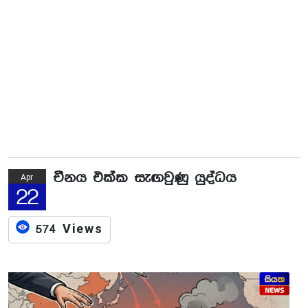
චීනය එක්ක සැඟවුණු යුද්ධය
Apr
22
574 Views