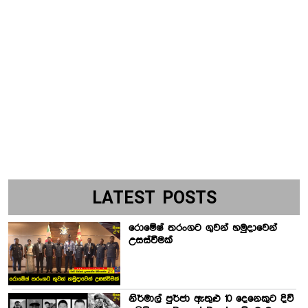
LATEST POSTS
රොමේෂ් තරංගට ගුවන් හමුදාවෙන්
උසස්වීමක්
නිර්මාල් පුර්ජා ඇතුළු 10 දෙනෙකුට දිවි