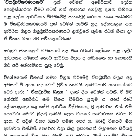
“
ඒකධ්‍රැවීකරණයකට
” ලක් වෙමින් අමෙරිකාව ලෝක
පොලිස්කාරයා වීමට පටන් ගත් ආකාරය ගෙවුණු දශක කිහිපය
තුළ ලෝක ආර්ථිකය විමසීමේදී පැහැදිලි කරගත හැක. සැබෑවට
ම ඒකධ්‍රැවියකරණයට ලක් වෙමින් පැවති යුද, දේශපාලන සහ
ආර්ථික බලය බහුධ්‍රැවීයකරණයට ලක්වූයේ කුමන රටක් නිසා ද?
ඒ චීනය නිසා බව අවිවාදාත්මකයි.
සරලව සිංහලෙන් කිවහොත් අද එක රටකට ලෝකය තුළ යුද්ධ
ආධිපත්‍ය පමණක් නොව ආර්ථික බලය ද හඹාගෙන යා නොහැකි
බව අපි තේරුම්ගත යුතු වෙමු.
විශේෂයෙන් චීනයේ ගමන විග්‍රහ කිරීමේදී ඒකධ්‍රැවීය බලය අද
අවසන් වී ඇත. යනුවෙන් ලිවිය හැකියි. අමෙරිකාව තනාගන්නට
වෙර දැරූ ”
ඒකධ්‍රැවීය බලය
” දැන් දිය වෙමින් පවතී. ඒ බව
තේරුම් ගැනීමට නම් චීනය විමසිය යුතුම ය. අපේ රටේ
දේශපාලඥයෙකු සේම ආර්ථික විද්වතෙකු වූ ආචාර්ය එන්. එම්.
පෙරේරා මෙරට මුදල් ඇමති ලෙස චීනයේ සංචාරයක නිරත වී
ඇත. ඒ අදින් වසර 62කට පමණ පෙර ය. 1964දී චීනයට ගිය
ආචාර්ය එන්.එම්. පෙරේරා එදා කියූ ප්‍රකාශයක් බලාගෙන සිටියදී