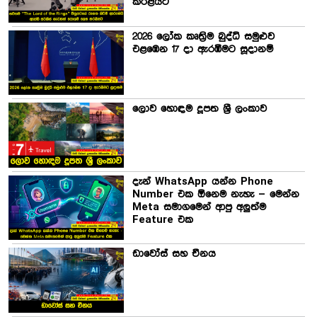
කරළියට
2026 ලෝක කෘත්‍රිම බුද්ධි සමුළුව
එළඹෙන 17 දා ඇරඹීමට සූදානම්
ලොව හොඳම දූපත ශ්‍රී ලංකාව
දැන් WhatsApp යන්න Phone
Number එක ඕනෙම නැහැ – මෙන්න
Meta සමාගමෙන් ආපු අලුත්ම
Feature එක
ඩාවෝස් සහ චීනය