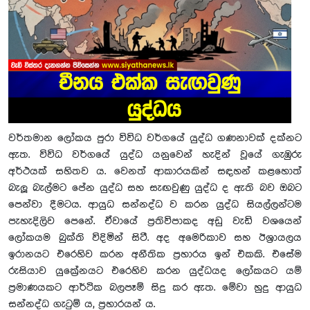
වර්තමාන ලෝකය පුරා විවිධ වර්ගයේ යුද්ධ ගණනාවක් දක්නට
ඇත. විවිධ වර්ගයේ යුද්ධ යනුවෙන් හැදින් වූයේ ගැඹුරු
අර්ථයක් සහිතව ය. වෙනත් ආකාරයකින් සඳහන් කළහොත්
බැලූ බැල්මට පේන යුද්ධ සහ සැඟවුණු යුද්ධ ද ඇති බව ඔබට
පෙන්වා දීමටය. ආයුධ සන්නද්ධ ව කරන යුද්ධ සියල්ලන්ටම
පැහැදිලිව පෙනේ. ඒවායේ ප්‍රතිවිපාකද අඩු වැඩි වශයෙන්
ලෝකයම බුක්ති විදිමින් සිටී. අද අමෙරිකාව සහ ඊශ්‍රායලය
ඉරානයට එරෙහිව කරන අනීතික ප්‍රහාරය ඉන් එකකි. එසේම
රුසියාව යුක්‍රේනයට එරෙහිව කරන යුද්ධයද ලෝකයට යම්
ප්‍රමාණයකට ආර්ථික බලපෑම් සිදු කර ඇත. මේවා හුදු ආයුධ
සන්නද්ධ ගැටුම් ය, ප්‍රහාරයන් ය.