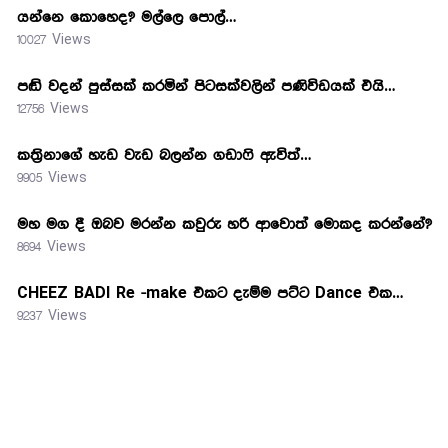
යන්නෙ කොහෙද? මල්ලෙ පොල්…
10027 Views
පඬි වදන් පුස්සක් කරමින් පිටසක්වලින් පණිවිඩයක් එයි…
12756 Views
කත්‍රිනාගේ හැඩ වැඩ බලන්න ගඩාෆි ඇවිත්…
9905 Views
මහ මග දී ඔබව මරන්න කවුරු හරි ආවොත් මොකද කරන්නේ?
8694 Views
CHEEZ BADI Re -make එකට දැම්ම පට්ට Dance එක…
9237 Views