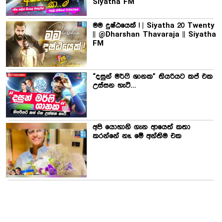
Siyatha FM
මම දුෂ්ඨයෙක් ! | Siyatha 20 Twenty
|| @Dharshan Thavaraja || Siyatha
FM
“දසුන් මර්ෆි ශානක” තියරියට කප් එක
උස්සන හැටි…
අපි යොහානි ගැන ආයෙත් කතා
කරන්නේ නෑ. මේ අන්තිම එක