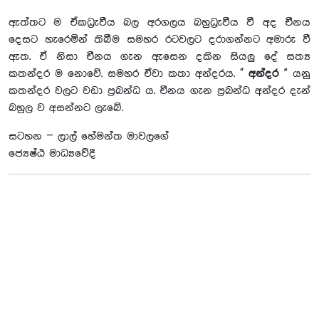
ඇත්තට ම ඒකධ්‍රැවීය බල අරගලය බහුධ්‍රැවීය වී අද චීනය
දෙසට හැරෙමින් තිබීම සමහර රටවලට දරාගන්නට අමාරු වී
ඇත. ඒ නිසා චීනය ගැන ඇසෙන දකින සියලු දේ සත්‍ය
කතන්දර ම නොවේ. සමහර ඒවා කතා අන්දරය. “
අන්දර
” යනු
කතන්දර වලට වඩා ප්‍රබන්ධ ය. චීනය ගැන ප්‍රබන්ධ අන්දර දැන්
බහුල ව අසන්නට ලැබේ.
සටහන – ලාල් හේමන්ත මාවලගේ
ජ්‍යෙෂ්ඨ මාධ්‍යවේදී