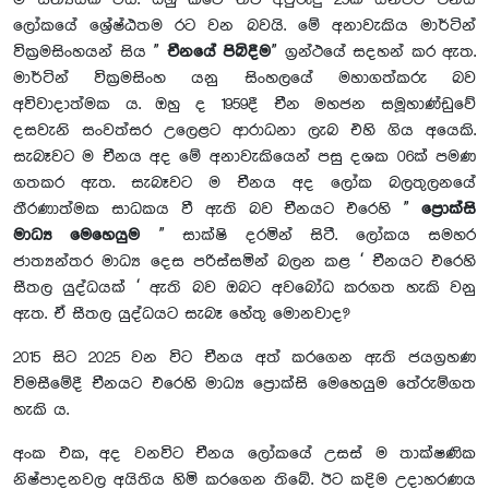
ම සත්‍යයක් විය. ඔහු කීවේ තව අවුරුදු 25ක් යනවිට චීනය
ලෝකයේ ශ්‍රේෂ්ඨතම රට වන බවයි. මේ අනාවැකිය මාර්ටින්
වික්‍රමසිංහයන් සිය ”
චීනයේ පිබිදීම
” ග්‍රන්ථයේ සදහන් කර ඇත.
මාර්ටින් වික්‍රමසිංහ යනු සිංහලයේ මහාගත්කරු බව
අවිවාදාත්මක ය. ඔහු ද 1959දී චීන මහජන සමූහාණ්ඩුවේ
දසවැනි සංවත්සර උලෙළට ආරාධනා ලැබ එහි ගිය අයෙකි.
සැබෑවට ම චීනය අද මේ අනාවැකියෙන් පසු දශක 06ක් පමණ
ගතකර ඇත. සැබෑවට ම චීනය අද ලෝක බලතුලනයේ
තීරණාත්මක සාධකය වී ඇති බව චීනයට එරෙහි ”
ප්‍රොක්සි
මාධ්‍ය මෙහෙයුම
” සාක්ෂි දරමින් සිටී. ලෝකය සමහර
ජාත්‍යන්තර මාධ්‍ය දෙස පරිස්සමින් බලන කළ ‘ චීනයට එරෙහි
සීතල යුද්ධයක් ‘ ඇති බව ඔබට අවබෝධ කරගත හැකි වනු
ඇත. ඒ සීතල යුද්ධයට සැබෑ හේතු මොනවාද?
2015 සිට 2025 වන විට චීනය අත් කරගෙන ඇති ජයග්‍රහණ
විමසීමේදී චීනයට එරෙහි මාධ්‍ය ප්‍රොක්සි මෙහෙයුම තේරුම්ගත
හැකි ය.
අංක එක, අද වනවිට චීනය ලෝකයේ උසස් ම තාක්ෂණික
නිෂ්පාදනවල අයිතිය හිමි කරගෙන තිබේ. ඊට කදිම උදාහරණය