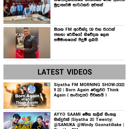
මුදාහැරීම සාර්ථකව අවසන්
සියත FM අරවින්ද 09 වන වරටත්
ජනතා රේඩියෝ නිවේදක ලෙස
සම්මානයෙන් පිදුම් ලබයි
LATEST VIDEOS
Siyatha FM MORNING SHOW-2022
11 22 | Born Again වෙනුවට Think
Again ( සංවාදයට විවෘතයි )
AYYO SAAMI මේක කලින් සිංහල
සින්දුවක් |Siyatha 20 Twenty|
@SANUKA @Windy Goonatillake |