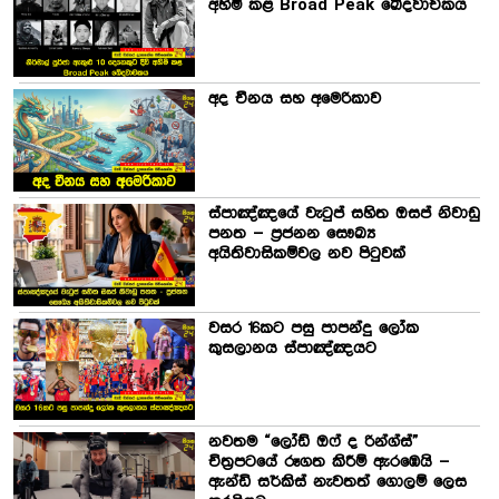
අහිමි කළ Broad Peak ඛේදවාචකය
අද චීනය සහ අමෙරිකාව
ස්පාඤ්ඤයේ වැටුප් සහිත ඔසප් නිවාඩු
පනත – ප්‍රජනන සෞඛ්‍ය
අයිතිවාසිකම්වල නව පිටුවක්
වසර 16කට පසු පාපන්දු ලෝක
කුසලානය ස්පාඤ්ඤයට
නවතම “ලෝඩ් ඔෆ් ද රින්ග්ස්”
චිත්‍රපටයේ රූගත කිරීම් ඇරඹෙයි –
ඇන්ඩි සර්කිස් නැවතත් ගොලම් ලෙස