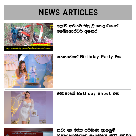
NEWS ARTICLES
අද(15) අළුයම සිදු වූ කෙදාර්නාත්
හෙලිකොප්ටර් අනතුර
යොහානිගේ Birthday Party එක
එමාෂාගේ Birthday Shoot එක
කුඩා හා මධ්‍ය පරිමාණ ඇගලුම්
නිෂ්පාදකයින්ගේ සංගමයේ වෙබ් අඩවිය