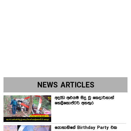
NEWS ARTICLES
අද(15) අළුයම සිදු වූ කෙදාර්නාත්
හෙලිකොප්ටර් අනතුර
යොහානිගේ Birthday Party එක