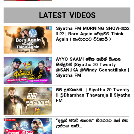
LATEST VIDEOS
Siyatha FM MORNING SHOW-2022
11 22 | Born Again වෙනුවට Think
Again ( සංවාදයට විවෘතයි )
AYYO SAAMI මේක කලින් සිංහල
සින්දුවක් |Siyatha 20 Twenty|
@SANUKA @Windy Goonatillake |
Siyatha FM
මම දුෂ්ඨයෙක් ! | Siyatha 20 Twenty
|| @Dharshan Thavaraja || Siyatha
FM
“දසුන් මර්ෆි ශානක” තියරියට කප් එක
උස්සන හැටි…