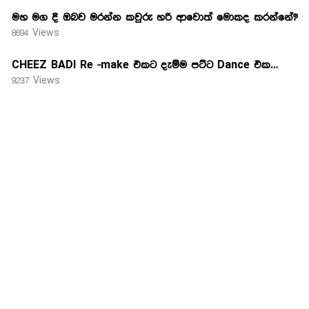
මහ මග දී ඔබව මරන්න කවුරු හරි ආවොත් මොකද කරන්නේ?
8694 Views
CHEEZ BADI Re -make එකට දැම්ම පට්ට Dance එක…
9237 Views