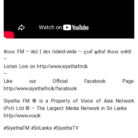
සියත FM – 98.2 | 98.4 Island-wide – දැන් ඉතින් සියත තමයි
–
Listen Live on http://www.siyathafm.lk
–
Like our Official Facebook Page:
http://www.siyathafm.lk/facebook
Siyatha FM ® is a Property of Voice of Asia Network
(Pvt) Ltd © – The Largest Media Network in Sri Lanka
http://www.voa.lk
#SiyathaFM #SriLanka #SiyathaTV