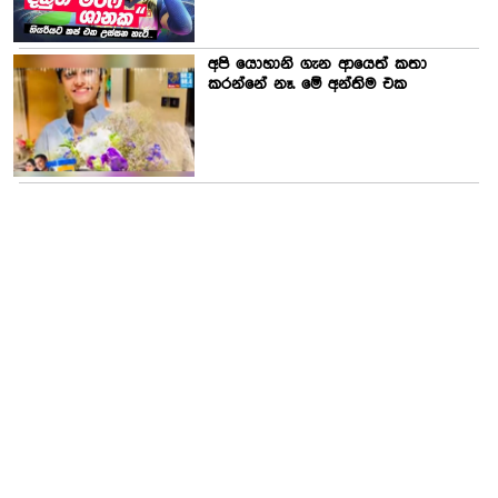
අපි යොහානි ගැන ආයෙත් කතා
කරන්නේ නෑ. මේ අන්තිම එක