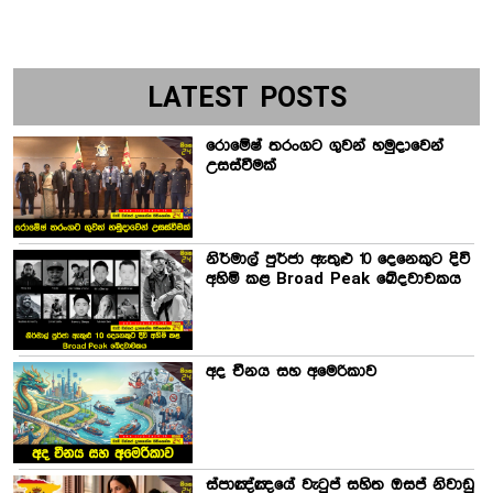
LATEST POSTS
රොමේෂ් තරංගට ගුවන් හමුදාවෙන්
උසස්වීමක්
නිර්මාල් පුර්ජා ඇතුළු 10 දෙනෙකුට දිවි
අහිමි කළ Broad Peak ඛේදවාචකය
අද චීනය සහ අමෙරිකාව
ස්පාඤ්ඤයේ වැටුප් සහිත ඔසප් නිවාඩු