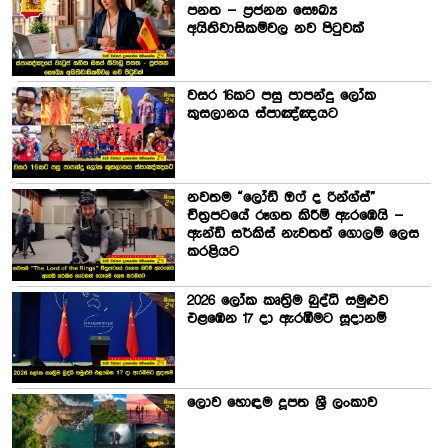
පනත – ප්‍රජනන සෞඛ්‍ය
අයිතිවාසිකම්වල නව පිටුවක්
වසර 16කට පසු පාපන්දු ලෝක
කුසලානය ස්පාඤ්ඤයට
නවතම “ලෝඩ් ඔෆ් ද රින්ග්ස්”
චිත්‍රපටයේ රූගත කිරීම් ඇරඹෙයි –
ඇන්ඩි සර්කිස් නැවතත් ගොලම් ලෙස
කරළියට
2026 ලෝක කෘත්‍රිම බුද්ධි සමුළුව
එළඹෙන 17 දා ඇරඹීමට සූදානම්
ලොව හොඳම දූපත ශ්‍රී ලංකාව