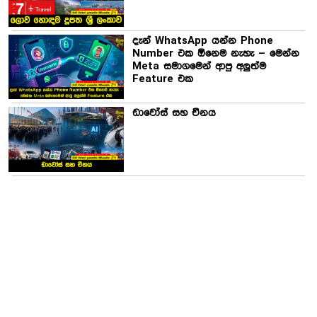
දැන් WhatsApp යන්න Phone
Number එක ඕනෙම නැහැ – මෙන්න
Meta සමාගමෙන් ආපු අලුත්ම
Feature එක
ඩාවෝස් සහ චීනය