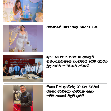
එමාෂාගේ Birthday Shoot එක
කුඩා හා මධ්‍ය පරිමාණ ඇගලුම්
නිෂ්පාදකයින්ගේ සංගමයේ වෙබ් අඩවිය
මුදාහැරීම සාර්ථකව අවසන්
සියත FM අරවින්ද 09 වන වරටත්
ජනතා රේඩියෝ නිවේදක ලෙස
සම්මානයෙන් පිදුම් ලබයි