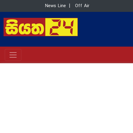
News Line
|
Off Air