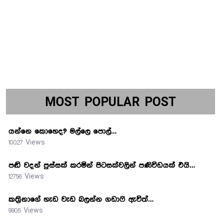
MOST POPULAR POST
යන්නෙ කොහෙද? මල්ලෙ පොල්…
10027 Views
පඬි වදන් පුස්සක් කරමින් පිටසක්වලින් පණිවිඩයක් එයි…
12756 Views
කත්‍රිනාගේ හැඩ වැඩ බලන්න ගඩාෆි ඇවිත්…
9905 Views