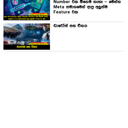
Number එක ඕනෙම නැහැ – මෙන්න
Meta සමාගමෙන් ආපු අලුත්ම
Feature එක
ඩාවෝස් සහ චීනය