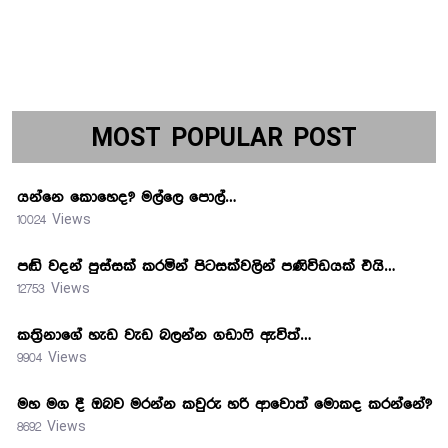
MOST POPULAR POST
යන්නෙ කොහෙද? මල්ලෙ පොල්…
10024 Views
පඬි වදන් පුස්සක් කරමින් පිටසක්වලින් පණිවිඩයක් එයි…
12753 Views
කත්‍රිනාගේ හැඩ වැඩ බලන්න ගඩාෆි ඇවිත්…
9904 Views
මහ මග දී ඔබව මරන්න කවුරු හරි ආවොත් මොකද කරන්නේ?
8692 Views