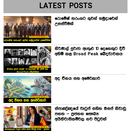
LATEST POSTS
රොමේෂ් තරංගට ගුවන් හමුදාවෙන්
උසස්වීමක්
නිර්මාල් පුර්ජා ඇතුළු 10 දෙනෙකුට දිවි
අහිමි කළ Broad Peak ඛේදවාචකය
අද චීනය සහ අමෙරිකාව
ස්පාඤ්ඤයේ වැටුප් සහිත ඔසප් නිවාඩු
පනත – ප්‍රජනන සෞඛ්‍ය
අයිතිවාසිකම්වල නව පිටුවක්