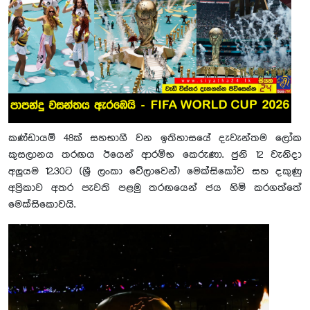
කණ්ඩායම් 48ක් සහභාගී වන ඉතිහාසයේ දැවැන්තම ලෝක
කුසලානය තරඟය ඊයෙන් ආරම්භ කෙරුණා. ජුනි 12 වැනිදා
අලුයම 12.30ට (ශ්‍රී ලංකා වේලාවෙන්) මෙක්සිකෝව සහ දකුණු
අප්‍රිකාව අතර පැවති පළමු තරඟයෙන් ජය හිමි කරගත්තේ
මෙක්සිකොවයි.