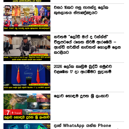
වසර 16කට පසු පාපන්දු ලෝක
කුසලානය ස්පාඤ්ඤයට
නවතම “ලෝඩ් ඔෆ් ද රින්ග්ස්”
චිත්‍රපටයේ රූගත කිරීම් ඇරඹෙයි –
ඇන්ඩි සර්කිස් නැවතත් ගොලම් ලෙස
කරළියට
2026 ලෝක කෘත්‍රිම බුද්ධි සමුළුව
එළඹෙන 17 දා ඇරඹීමට සූදානම්
ලොව හොඳම දූපත ශ්‍රී ලංකාව
දැන් WhatsApp යන්න Phone