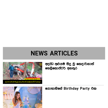
NEWS ARTICLES
අද(15) අළුයම සිදු වූ කෙදාර්නාත්
හෙලිකොප්ටර් අනතුර
යොහානිගේ Birthday Party එක