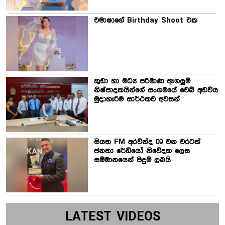
එමාෂාගේ Birthday Shoot එක
කුඩා හා මධ්‍ය පරිමාණ ඇගලුම්
නිෂ්පාදකයින්ගේ සංගමයේ වෙබ් අඩවිය
මුදාහැරීම සාර්ථකව අවසන්
සියත FM අරවින්ද 09 වන වරටත්
ජනතා රේඩියෝ නිවේදක ලෙස
සම්මානයෙන් පිදුම් ලබයි
LATEST VIDEOS