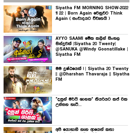
Siyatha FM MORNING SHOW-2022
11 22 | Born Again වෙනුවට Think
Again ( සංවාදයට විවෘතයි )
AYYO SAAMI මේක කලින් සිංහල
සින්දුවක් |Siyatha 20 Twenty|
@SANUKA @Windy Goonatillake |
Siyatha FM
මම දුෂ්ඨයෙක් ! | Siyatha 20 Twenty
|| @Dharshan Thavaraja || Siyatha
FM
“දසුන් මර්ෆි ශානක” තියරියට කප් එක
උස්සන හැටි…
අපි යොහානි ගැන ආයෙත් කතා