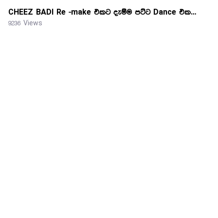
CHEEZ BADI Re -make එකට දැම්ම පට්ට Dance එක…
9236 Views