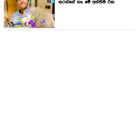
කරන්නේ නෑ. මේ අන්තිම එක