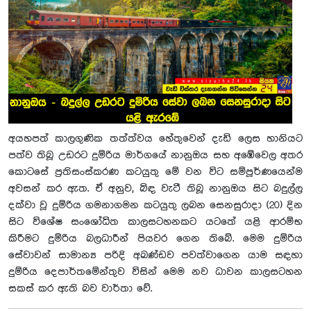
අයහපත් කාලගුණික තත්ත්වය හේතුවෙන් දැඩි ලෙස හානියට
පත්ව තිබූ උඩරට දුම්රිය මාර්ගයේ නානුඔය සහ අඹේවෙල අතර
කොටසේ ප්‍රතිසංස්කරණ කටයුතු මේ වන විට සම්පූර්ණයෙන්ම
අවසන් කර ඇත. ඒ අනුව, බිඳ වැටී තිබූ නානුඔය සිට බදුල්ල
දක්වා වූ දුම්රිය ගමනාගමන කටයුතු ලබන සෙනසුරාදා (20) දින
සිට විශේෂ සංශෝධිත කාලසටහනකට යටතේ යළි ආරම්භ
කිරීමට දුම්රිය බලධාරීන් පියවර ගෙන තිබේ. මෙම දුම්රිය
සේවාවන් සාමාන්‍ය පරිදි අඛණ්ඩව පවත්වාගෙන යාම සඳහා
දුම්රිය දෙපාර්තමේන්තුව විසින් මෙම නව ධාවන කාලසටහන
සකස් කර ඇති බව වාර්තා වේ.