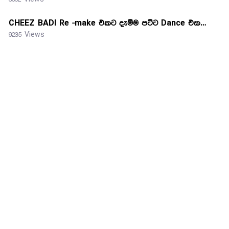
CHEEZ BADI Re -make එකට දැම්ම පට්ට Dance එක…
9235 Views