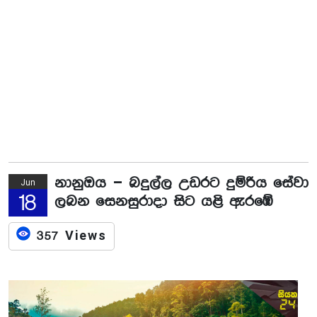
නානුඔය – බදුල්ල උඩරට දුම්රිය සේවා
Jun
18
ලබන සෙනසුරාදා සිට යළි ඇරඹේ
357 Views