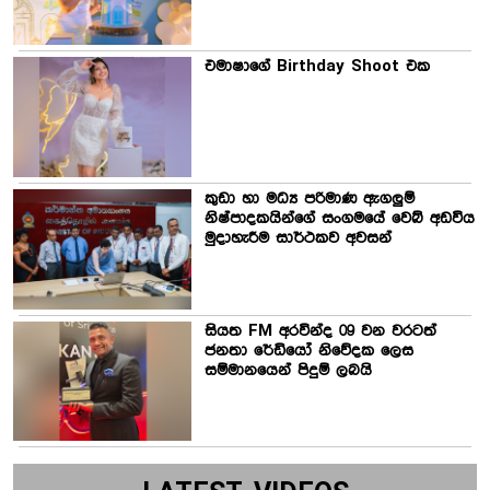
එමාෂාගේ Birthday Shoot එක
කුඩා හා මධ්‍ය පරිමාණ ඇගලුම්
නිෂ්පාදකයින්ගේ සංගමයේ වෙබ් අඩවිය
මුදාහැරීම සාර්ථකව අවසන්
සියත FM අරවින්ද 09 වන වරටත්
ජනතා රේඩියෝ නිවේදක ලෙස
සම්මානයෙන් පිදුම් ලබයි