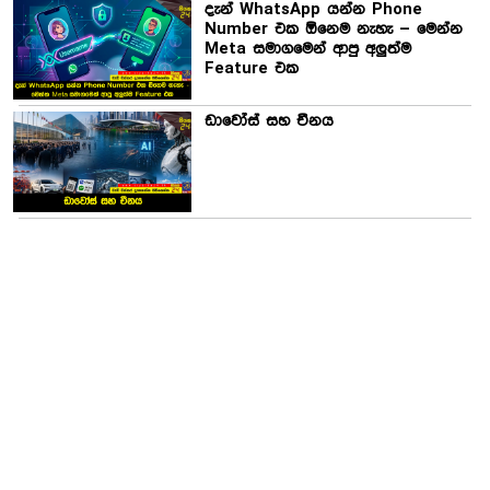
දැන් WhatsApp යන්න Phone
Number එක ඕනෙම නැහැ – මෙන්න
Meta සමාගමෙන් ආපු අලුත්ම
Feature එක
ඩාවෝස් සහ චීනය