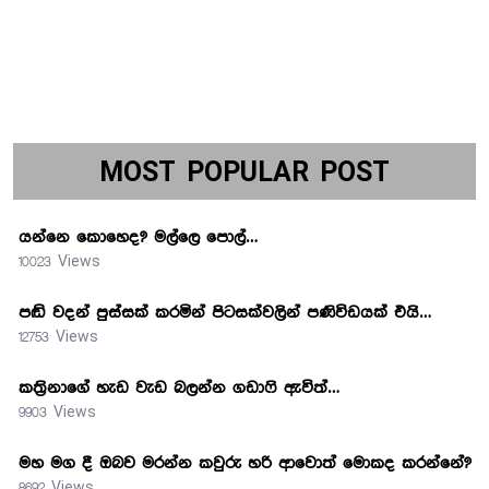
MOST POPULAR POST
යන්නෙ කොහෙද? මල්ලෙ පොල්…
10023 Views
පඬි වදන් පුස්සක් කරමින් පිටසක්වලින් පණිවිඩයක් එයි…
12753 Views
කත්‍රිනාගේ හැඩ වැඩ බලන්න ගඩාෆි ඇවිත්…
9903 Views
මහ මග දී ඔබව මරන්න කවුරු හරි ආවොත් මොකද කරන්නේ?
8692 Views