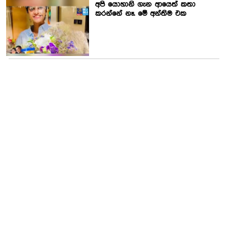
අපි යොහානි ගැන ආයෙත් කතා
කරන්නේ නෑ. මේ අන්තිම එක