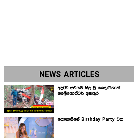
NEWS ARTICLES
අද(15) අළුයම සිදු වූ කෙදාර්නාත්
හෙලිකොප්ටර් අනතුර
යොහානිගේ Birthday Party එක