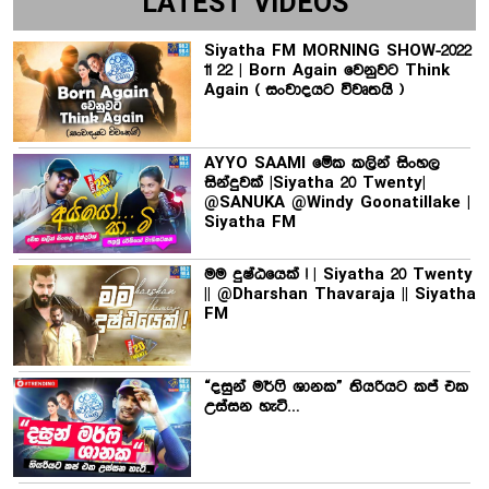
LATEST VIDEOS
Siyatha FM MORNING SHOW-2022
11 22 | Born Again වෙනුවට Think
Again ( සංවාදයට විවෘතයි )
AYYO SAAMI මේක කලින් සිංහල
සින්දුවක් |Siyatha 20 Twenty|
@SANUKA @Windy Goonatillake |
Siyatha FM
මම දුෂ්ඨයෙක් ! | Siyatha 20 Twenty
|| @Dharshan Thavaraja || Siyatha
FM
“දසුන් මර්ෆි ශානක” තියරියට කප් එක
උස්සන හැටි…