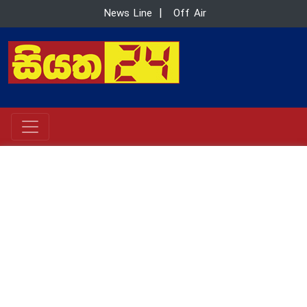
News Line
|
Off Air