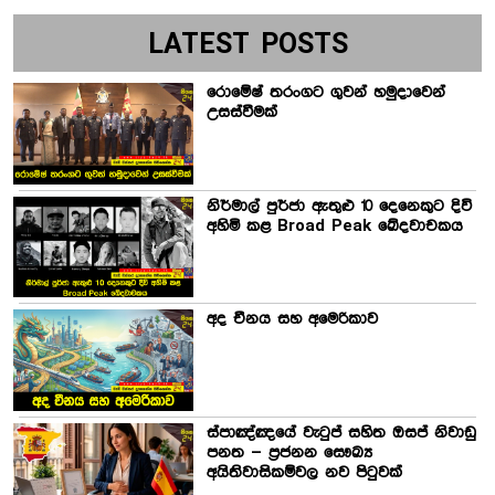
LATEST POSTS
රොමේෂ් තරංගට ගුවන් හමුදාවෙන්
උසස්වීමක්
නිර්මාල් පුර්ජා ඇතුළු 10 දෙනෙකුට දිවි
අහිමි කළ Broad Peak ඛේදවාචකය
අද චීනය සහ අමෙරිකාව
ස්පාඤ්ඤයේ වැටුප් සහිත ඔසප් නිවාඩු
පනත – ප්‍රජනන සෞඛ්‍ය
අයිතිවාසිකම්වල නව පිටුවක්