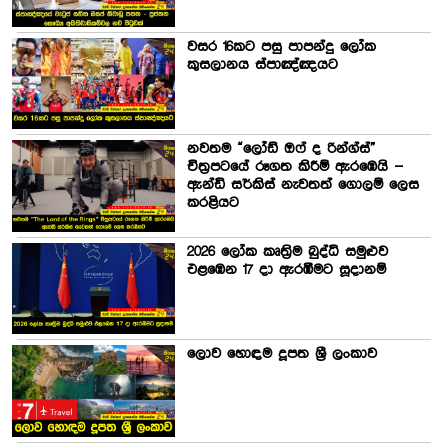
වසර 16කට පසු පාපන්දු ලෝක
කුසලානය ස්පාඤ්ඤයට
නවතම “ලෝඩ් ඔෆ් ද රින්ග්ස්”
චිත්‍රපටයේ රූගත කිරීම් ඇරඹෙයි –
ඇන්ඩි සර්කිස් නැවතත් ගොලම් ලෙස
කරළියට
2026 ලෝක කෘත්‍රිම බුද්ධි සමුළුව
එළඹෙන 17 දා ඇරඹීමට සූදානම්
ලොව හොඳම දූපත ශ්‍රී ලංකාව