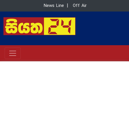
News Line
|
Off Air