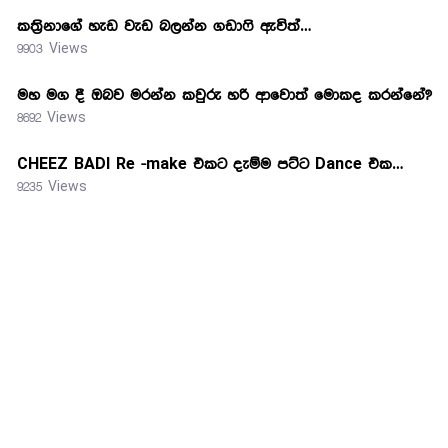
කත්‍රිනාගේ හැඩ වැඩ බලන්න ගඩාෆි ඇවිත්…
9903 Views
මහ මග දී ඔබව මරන්න කවුරු හරි ආවොත් මොකද කරන්නේ?
8692 Views
CHEEZ BADI Re -make එකට දැම්ම පට්ට Dance එක…
9235 Views