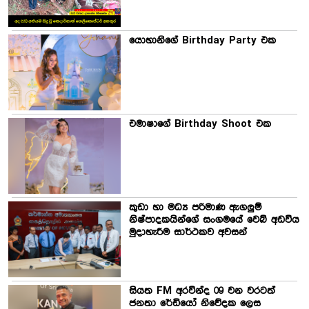
යොහානිගේ Birthday Party එක
එමාෂාගේ Birthday Shoot එක
කුඩා හා මධ්‍ය පරිමාණ ඇගලුම්
නිෂ්පාදකයින්ගේ සංගමයේ වෙබ් අඩවිය
මුදාහැරීම සාර්ථකව අවසන්
සියත FM අරවින්ද 09 වන වරටත්
ජනතා රේඩියෝ නිවේදක ලෙස