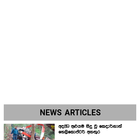
NEWS ARTICLES
අද(15) අළුයම සිදු වූ කෙදාර්නාත්
හෙලිකොප්ටර් අනතුර