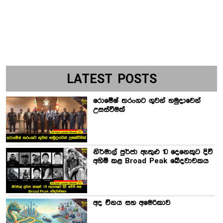
LATEST POSTS
රොමේෂ් තරංගට ගුවන් හමුදාවෙන්
උසස්වීමක්
නිර්මාල් පුර්ජා ඇතුළු 10 දෙනෙකුට දිවි
අහිමි කළ Broad Peak ඛේදවාචකය
අද චීනය සහ අමෙරිකාව