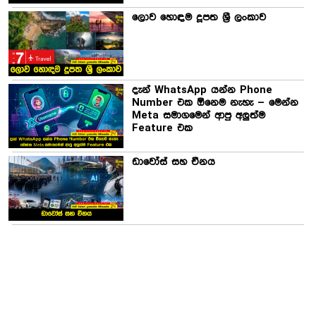
ලොව හොඳම දූපත ශ්‍රී ලංකාව
දැන් WhatsApp යන්න Phone
Number එක ඕනෙම නැහැ – මෙන්න
Meta සමාගමෙන් ආපු අලුත්ම
Feature එක
ඩාවෝස් සහ චීනය