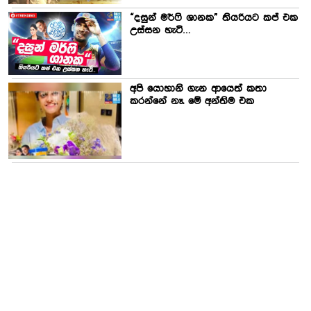
“දසුන් මර්ෆි ශානක” තියරියට කප් එක
උස්සන හැටි…
අපි යොහානි ගැන ආයෙත් කතා
කරන්නේ නෑ. මේ අන්තිම එක