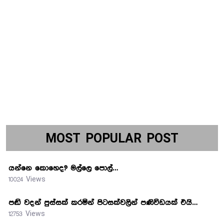
MOST POPULAR POST
යන්නෙ කොහෙද? මල්ලෙ පොල්…
10024 Views
පඬි වදන් පුස්සක් කරමින් පිටසක්වලින් පණිවිඩයක් එයි…
12753 Views