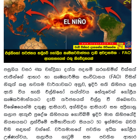
පසුගිය වසර 41ක චන්ද්‍රිකා දත්ත පදනම් කරගනිමින් එක්සත්
ජාතීන්ගේ ආහාර හා කෘෂිකාර්මික සංවිධානය (FAO) විසින්
නිකුත් කළ නවතම වාර්තාවකට අනුව, ඉදිරි සති කිහිපය තුළ
ඇති විය හැකි එල්නිනෝ තත්ත්වය හේතුවෙන් ගෝලීය
කෘෂිකර්මාන්තයට දැඩි තර්ජනයක් එල්ල වී තිබෙනවා.
විශේෂයෙන්ම දකුණු ආසියාව, අග්නිදිග ආසියාව සහ අප්‍රිකානු
කලාප ඇතුළු ප්‍රදේශ කිහිපයක ගොවිබිම් ඉදිරි මාස කිහිපයේදී
නියඟයකට ලක්වීමේ සම්භාවිතාව සියයට 50 ඉක්මවන බවයි
එහි සඳහන් වන්නේ. වර්තමානයේ පවතින අධික ගෝලීය
උෂ්ණත්වය, කලාපීය ගැටුම් සහ පවතින ආහාර