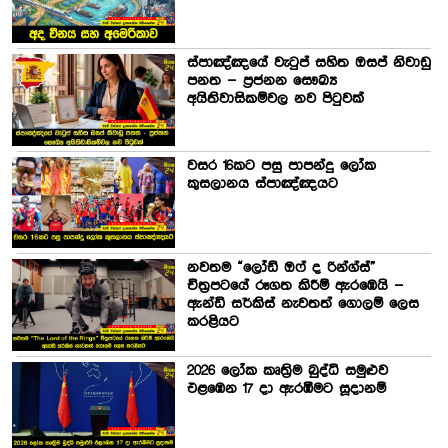
ස්පාඤ්ඤයේ වැටුප් සහිත ඔසප් නිවාඩු
පනත – ප්‍රජනන සෞඛ්‍ය
අයිතිවාසිකම්වල නව පිටුවක්
වසර 16කට පසු පාපන්දු ලෝක
කුසලානය ස්පාඤ්ඤයට
නවතම “ලෝඩ් ඔෆ් ද රින්ග්ස්”
චිත්‍රපටයේ රූගත කිරීම් ඇරඹෙයි –
ඇන්ඩි සර්කිස් නැවතත් ගොලම් ලෙස
කරළියට
2026 ලෝක කෘත්‍රිම බුද්ධි සමුළුව
එළඹෙන 17 දා ඇරඹීමට සූදානම්