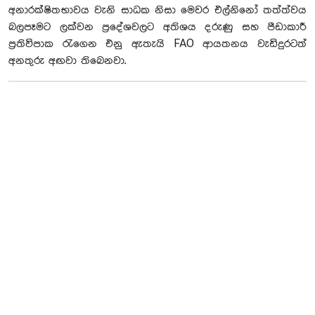
අනාරක්ෂිතභාවය වැනි සාධක නිසා මෙවර එල්නිනෝ තත්ත්වය
බලපෑමට ලක්වන ප්‍රදේශවලට අතිශය දරුණු සහ පීඩාකාරී
ප්‍රතිවිපාක රැගෙන එනු ඇතැයි FAO ආයතනය වැඩිදුරටත්
අනතුරු අඟවා තිබෙනවා.