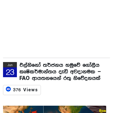
එල්නිනෝ තර්ජනය හමුවේ ගෝලීය
Jun
23
කෘෂිකර්මාන්තය දැඩි අවදානමක –
FAO ආයතනයෙන් රතු නිවේදනයක්
376 Views