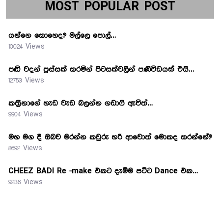
MOST POPULAR POST
යන්නෙ කොහෙද? මල්ලෙ පොල්…
10024 Views
පඬි වදන් පුස්සක් කරමින් පිටසක්වලින් පණිවිඩයක් එයි…
12753 Views
කත්‍රිනාගේ හැඩ වැඩ බලන්න ගඩාෆි ඇවිත්…
9904 Views
මහ මග දී ඔබව මරන්න කවුරු හරි ආවොත් මොකද කරන්නේ?
8692 Views
CHEEZ BADI Re -make එකට දැම්ම පට්ට Dance එක…
9236 Views