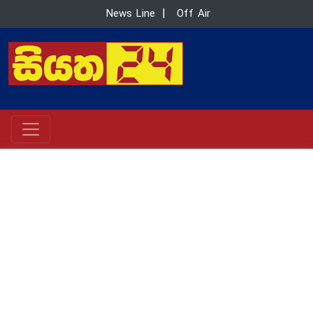
News Line
|
Off Air