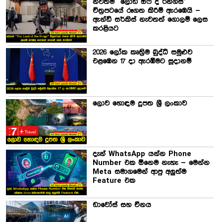
නවතම “ලෝඩ් ඔෆ් ද රින්ග්ස්”
චිත්‍රපටයේ රූගත කිරීම් ඇරඹෙයි –
ඇන්ඩි සර්කිස් නැවතත් ගොලම් ලෙස
කරළියට
2026 ලෝක කෘත්‍රිම බුද්ධි සමුළුව
එළඹෙන 17 දා ඇරඹීමට සූදානම්
ලොව හොඳම දූපත ශ්‍රී ලංකාව
දැන් WhatsApp යන්න Phone
Number එක ඕනෙම නැහැ – මෙන්න
Meta සමාගමෙන් ආපු අලුත්ම
Feature එක
ඩාවෝස් සහ චීනය