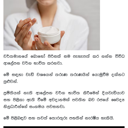
වර්තමානයේ බොහෝ පිරිසක් සම පැහැපත් කර ගන්න විවිධ
ආලේපන වර්ග භාවිත කරනවා.
මේ සඳහා වැඩි වශයෙන් තරුණ තරුණයින් යොමුවීම දක්නට
පුළුවන්.
ප්‍රමිතියක් නැති ආලේපන වර්ග භාවිත කිරීමෙන් දියවැඩියාව
සහ පිළිකා ඇති වීමේ අවදානමක් පවතින බව රජයේ වෛද්‍ය
නිලධාරීන්ගේ සංගමය පවසනවා.
මේ පිළිබඳව සහ තවත් තොරතුරු පහතින් නැරඹිය හැකියි.