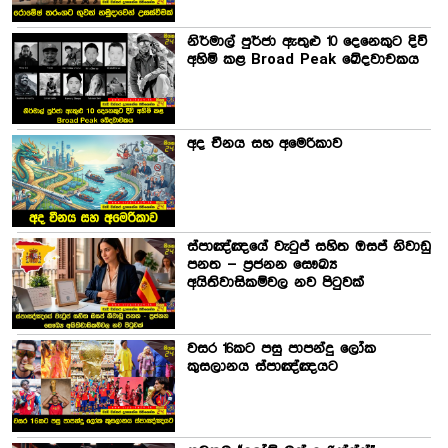
නිර්මාල් පුර්ජා ඇතුළු 10 දෙනෙකුට දිවි
අහිමි කළ Broad Peak ඛේදවාචකය
අද චීනය සහ අමෙරිකාව
ස්පාඤ්ඤයේ වැටුප් සහිත ඔසප් නිවාඩු
පනත – ප්‍රජනන සෞඛ්‍ය
අයිතිවාසිකම්වල නව පිටුවක්
වසර 16කට පසු පාපන්දු ලෝක
කුසලානය ස්පාඤ්ඤයට