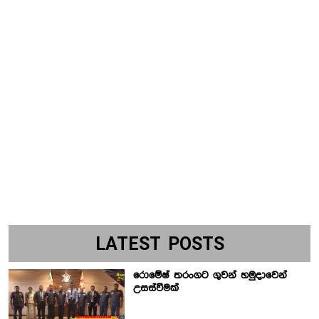
LATEST POSTS
රොමේෂ් තරංගට ගුවන් හමුදාවෙන්
උසස්වීමක්