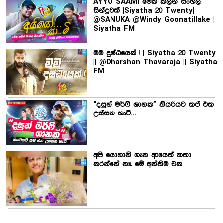
AYYO SAAMI මේක කලින් සිංහල
සින්දුවක් |Siyatha 20 Twenty|
@SANUKA @Windy Goonatillake |
Siyatha FM
මම දුෂ්ඨයෙක් ! | Siyatha 20 Twenty
|| @Dharshan Thavaraja || Siyatha
FM
“දසුන් මර්ෆි ශානක” තියරියට කප් එක
උස්සන හැටි…
අපි යොහානි ගැන ආයෙත් කතා
කරන්නේ නෑ. මේ අන්තිම එක