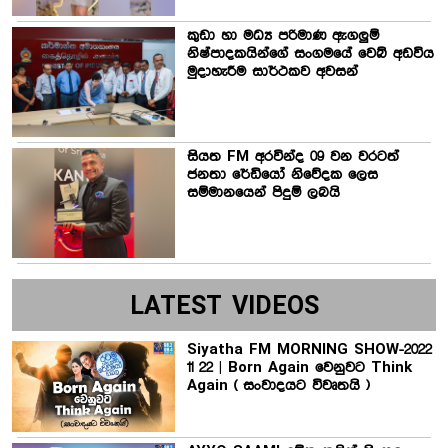
කුඩා හා මධ්‍ය පරිමාණ ඇගලුම්
නිෂ්පාදකයින්ගේ සංගමයේ වෙබ් අඩවිය
මුදාහැරීම සාර්ථකව අවසන්
සියත FM අරවින්ද 09 වන වරටත්
ජනතා රේඩියෝ නිවේදක ලෙස
සම්මානයෙන් පිදුම් ලබයි
LATEST VIDEOS
Siyatha FM MORNING SHOW-2022
11 22 | Born Again වෙනුවට Think
Again ( සංවාදයට විවෘතයි )