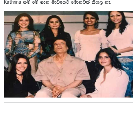
Kathrina නම් මේ ගැන මාධ්‍යයට මොනවත් කියල නෑ.