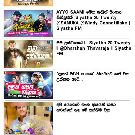
AYYO SAAMI මේක කලින් සිංහල
සින්දුවක් |Siyatha 20 Twenty|
@SANUKA @Windy Goonatillake |
Siyatha FM
මම දුෂ්ඨයෙක් ! | Siyatha 20 Twenty
|| @Dharshan Thavaraja || Siyatha
FM
“දසුන් මර්ෆි ශානක” තියරියට කප් එක
උස්සන හැටි…
අපි යොහානි ගැන ආයෙත් කතා
කරන්නේ නෑ. මේ අන්තිම එක