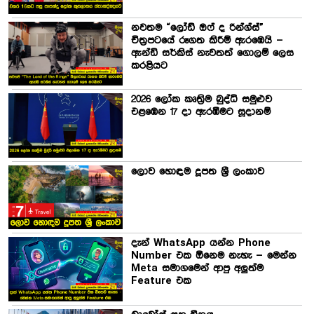
නවතම “ලෝඩ් ඔෆ් ද රින්ග්ස්”
චිත්‍රපටයේ රූගත කිරීම් ඇරඹෙයි –
ඇන්ඩි සර්කිස් නැවතත් ගොලම් ලෙස
කරළියට
2026 ලෝක කෘත්‍රිම බුද්ධි සමුළුව
එළඹෙන 17 දා ඇරඹීමට සූදානම්
ලොව හොඳම දූපත ශ්‍රී ලංකාව
දැන් WhatsApp යන්න Phone
Number එක ඕනෙම නැහැ – මෙන්න
Meta සමාගමෙන් ආපු අලුත්ම
Feature එක