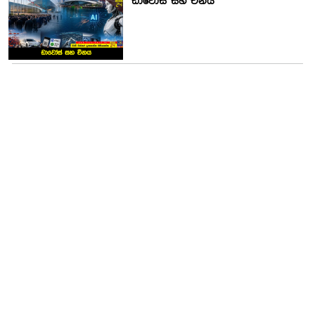
ඩාවෝස් සහ චීනය