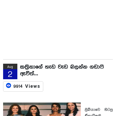
කත්‍රිනාගේ හැඩ වැඩ බලන්න ගඩාෆි
Aug
2
ඇවිත්…
9914 Views
ලිබියාවෙ හිටපු