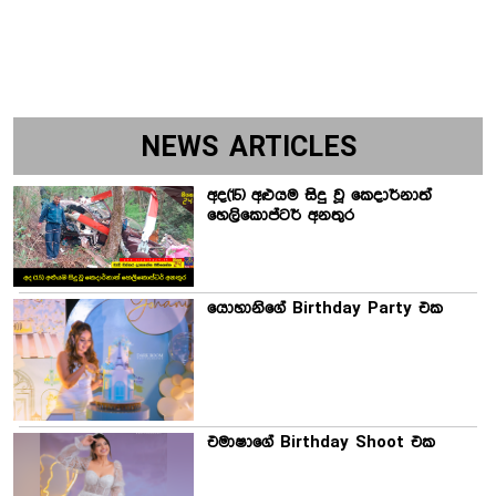
NEWS ARTICLES
අද(15) අළුයම සිදු වූ කෙදාර්නාත්
හෙලිකොප්ටර් අනතුර
යොහානිගේ Birthday Party එක
එමාෂාගේ Birthday Shoot එක