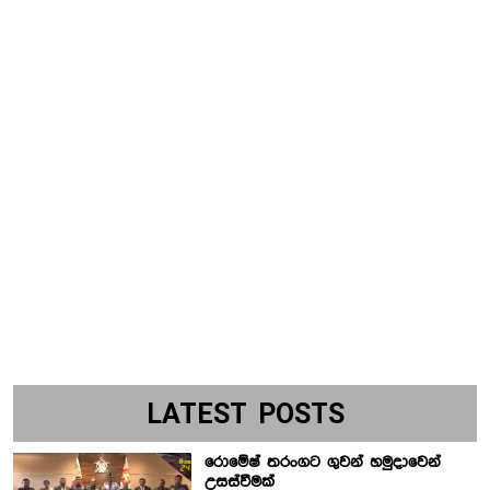
LATEST POSTS
රොමේෂ් තරංගට ගුවන් හමුදාවෙන්
උසස්වීමක්