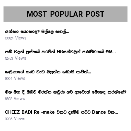
MOST POPULAR POST
යන්නෙ කොහෙද? මල්ලෙ පොල්…
10024 Views
පඬි වදන් පුස්සක් කරමින් පිටසක්වලින් පණිවිඩයක් එයි…
12753 Views
කත්‍රිනාගේ හැඩ වැඩ බලන්න ගඩාෆි ඇවිත්…
9904 Views
මහ මග දී ඔබව මරන්න කවුරු හරි ආවොත් මොකද කරන්නේ?
8692 Views
CHEEZ BADI Re -make එකට දැම්ම පට්ට Dance එක…
9236 Views