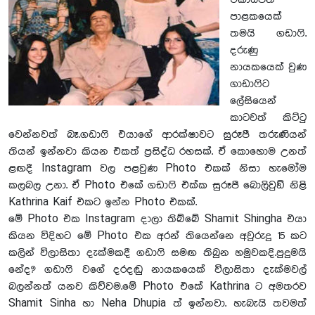
ඒකාධිපති
පාළකයෙක්
තමයි ගඩාෆි.
දරුණු
නායකයෙක් වුණ
ගාඩාෆිට
ලේසියෙන්
කාටවත් කිට්ටු
වෙන්නවත් බෑ.ගඩාෆි එයාගේ ආරක්ෂාවට සුරූපී තරුණියන්
තියන් ඉන්නවා කියන එකත් ප‍්‍රසිද්ධ රහසක්. ඒ කොහොම උනත්
ළඟදී Instagram වල පළවුණ Photo එකක් නිසා හැමෝම
කලබල උනා. ඒ Photo එකේ ගඩාෆි එක්ක සුරූපී බොලිවුඞ් නිළි
Kathrina Kaif එකට ඉන්න Photo එකක්.
මේ Photo එක Instagram දාලා තිබ්බේ Shamit Shingha එයා
කියන විදිහට මේ Photo එක අරන් තියෙන්නෙ අවුරුදු 15 කට
කලින් විලාසිතා දැක්මකදී ගඩාෆි සමඟ තිබුන හමුවකදි.පුදුමයි
නේද? ගඩාෆි වගේ දරදඬු නායකයෙක් විලාසිතා දැක්මවල්
බලන්නත් යනව කිව්වම.මේ Photo එකේ Kathrina ට අමතරව
Shamit Sinha හා Neha Dhupia ත් ඉන්නවා. හැබැයි තවමත්