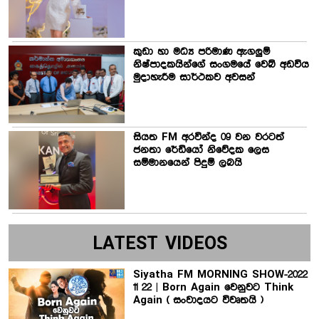
කුඩා හා මධ්‍ය පරිමාණ ඇගලුම්
නිෂ්පාදකයින්ගේ සංගමයේ වෙබ් අඩවිය
මුදාහැරීම සාර්ථකව අවසන්
සියත FM අරවින්ද 09 වන වරටත්
ජනතා රේඩියෝ නිවේදක ලෙස
සම්මානයෙන් පිදුම් ලබයි
LATEST VIDEOS
Siyatha FM MORNING SHOW-2022
11 22 | Born Again වෙනුවට Think
Again ( සංවාදයට විවෘතයි )