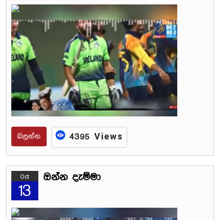
බලන්න
4395 Views
ඔන්න දැම්මා
Oct
13