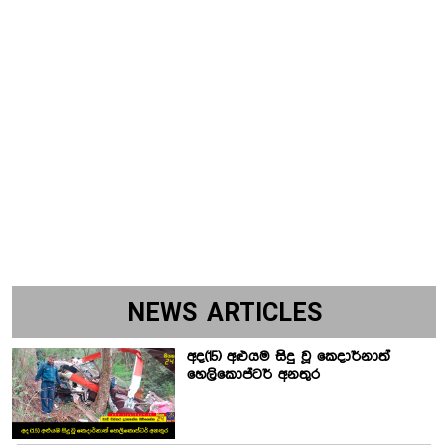
NEWS ARTICLES
අද(15) අළුයම සිදු වූ කෙදාර්නාත්
හෙලිකොප්ටර් අනතුර