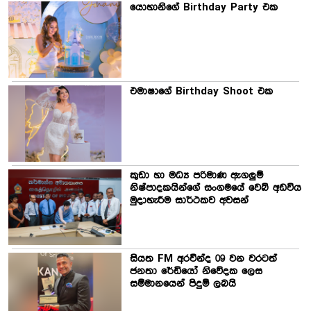
යොහානිගේ Birthday Party එක
එමාෂාගේ Birthday Shoot එක
කුඩා හා මධ්‍ය පරිමාණ ඇගලුම්
නිෂ්පාදකයින්ගේ සංගමයේ වෙබ් අඩවිය
මුදාහැරීම සාර්ථකව අවසන්
සියත FM අරවින්ද 09 වන වරටත්
ජනතා රේඩියෝ නිවේදක ලෙස
සම්මානයෙන් පිදුම් ලබයි