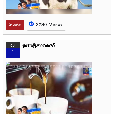
බලන්න
3730 Views
ඉතාලිකාරයෝ
Oct
1