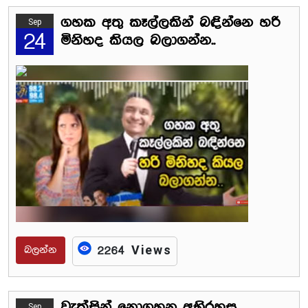
ගහක අතු කෑල්ලකින් බඳින්නෙ හරි
Sep
24
මිනිහද කියල බලාගන්න..
බලන්න
2264 Views
වැක්සින් නොගහන අභිරහස
Sep