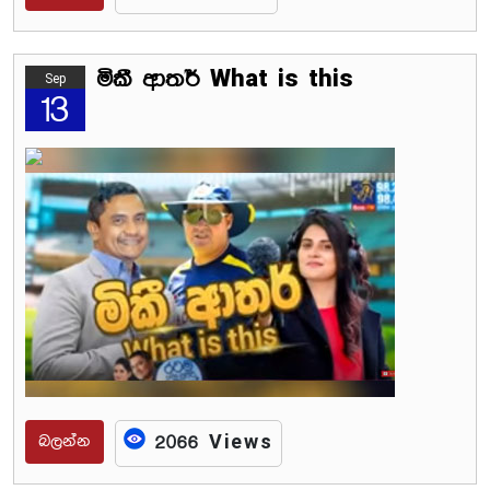
මිකී ආතර් What is this
Sep
13
බලන්න
2066 Views