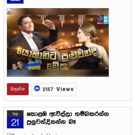
බලන්න
2157 Views
කොළඹ ඇවිල්ලා හම්බකරන්න
Sep
21
පුලුවන්,දිනන්න බෑ