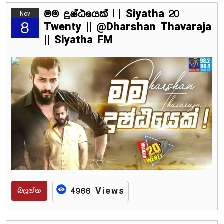
මම දුෂ්ඨයෙක් ! | Siyatha 20
Nov
8
Twenty || @Dharshan Thavaraja
|| Siyatha FM
බලන්න
4966 Views