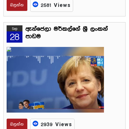
බලන්න
2581 Views
ඇන්ජෙලා මර්කල්ගේ ශ්‍රී ලංකන්
Sep
28
පාඩම
බලන්න
2939 Views