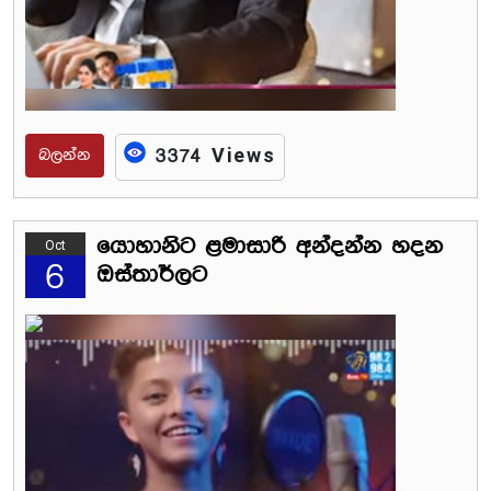
බලන්න
3374 Views
යොහානිට ළමාසාරි අන්දන්න හදන
Oct
6
ඔස්තාර්ලට