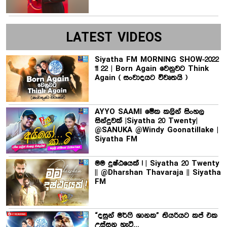
LATEST VIDEOS
Siyatha FM MORNING SHOW-2022
11 22 | Born Again වෙනුවට Think
Again ( සංවාදයට විවෘතයි )
AYYO SAAMI මේක කලින් සිංහල
සින්දුවක් |Siyatha 20 Twenty|
@SANUKA @Windy Goonatillake |
Siyatha FM
මම දුෂ්ඨයෙක් ! | Siyatha 20 Twenty
|| @Dharshan Thavaraja || Siyatha
FM
“දසුන් මර්ෆි ශානක” තියරියට කප් එක
උස්සන හැටි…