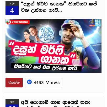
“දසුන් මර්ෆි ශානක” තියරියට කප්
Nov
4
එක උස්සන හැටි…
බලන්න
4433 Views
අපි යොහානි ගැන ආයෙත් කතා
Oct