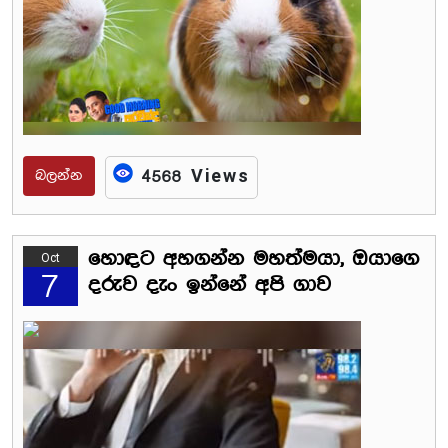
බලන්න
4568 Views
හොඳට අහගන්න මහත්මයා, ඔයාගෙ
Oct
7
දරුව දැං ඉන්නේ අපි ගාව