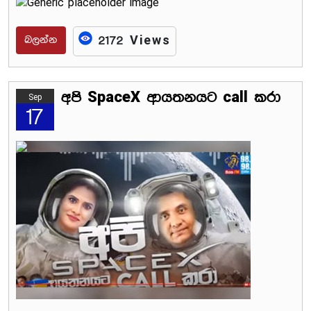
බලන්න
2172 Views
අපි SpaceX ආයතනයට call කරා
Sep
17