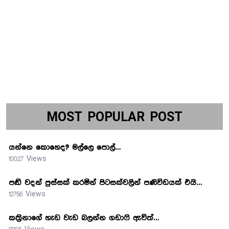
MOST POPULAR POST
යන්නෙ කොහෙද? මල්ලෙ පොල්…
10027 Views
පඬි වදන් පුස්සක් කරමින් පිටසක්වලින් පණිවිඩයක් එයි…
12756 Views
කත්‍රිනාගේ හැඩ වැඩ බලන්න ගඩාෆි ඇවිත්…