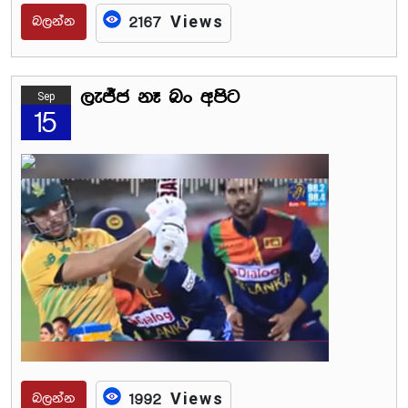
බලන්න
2167 Views
ලැජ්ජ නෑ බං අපිට
Sep
15
බලන්න
1992 Views