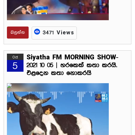
බලන්න
3471 Views
Siyatha FM MORNING SHOW-
Oct
5
2021 10 05 | හරකෙක් කතා කරයි.
එළදෙන කතා නොකරයි