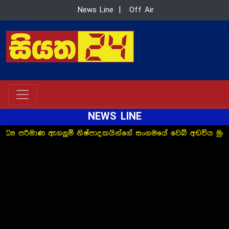
News Line
|
Off Air
NEWS LINE
පාදකයින්ගේ සංගමයේ වෙබ් අඩවිය මුදාහැරීම සාර්ථකව අවසන්