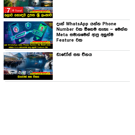
දැන් WhatsApp යන්න Phone
Number එක ඕනෙම නැහැ – මෙන්න
Meta සමාගමෙන් ආපු අලුත්ම
Feature එක
ඩාවෝස් සහ චීනය