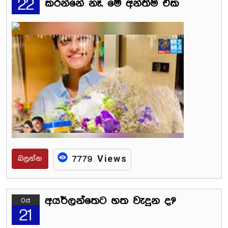
22
කරන්නේ නෑ. මේ අන්තිම එක
බලන්න
7779 Views
අයර්ලන්තෙට හත වැදුන ද?
Oct
21