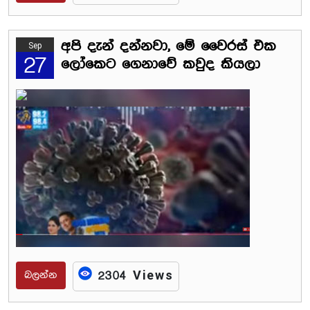
අපි දැන් දන්නවා, මේ වෛරස් එක
Sep
27
ලෝකෙට ගෙනාවේ කවුද කියලා
බලන්න
2304 Views