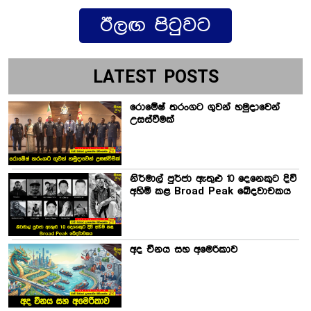
ඊලඟ පිටුවට
LATEST POSTS
රොමේෂ් තරංගට ගුවන් හමුදාවෙන්
උසස්වීමක්
නිර්මාල් පුර්ජා ඇතුළු 10 දෙනෙකුට දිවි
අහිමි කළ Broad Peak ඛේදවාචකය
අද චීනය සහ අමෙරිකාව