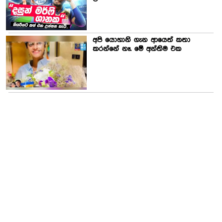
අපි යොහානි ගැන ආයෙත් කතා
කරන්නේ නෑ. මේ අන්තිම එක