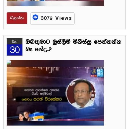
බලන්න
3079 Views
ඔබතුමාට මුස්ලිම් මිනිස්සු පෙන්නන්න
Sep
30
බෑ නේද..?