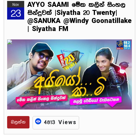
AYYO SAAMI මේක කලින් සිංහල
Nov
23
සින්දුවක් |Siyatha 20 Twenty|
@SANUKA @Windy Goonatillake
| Siyatha FM
බලන්න
4813 Views