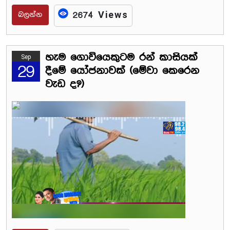
බලන්න
2674 Views
හැම ගොවියෙකුටම රන් කාසියක්
Sep
29
දීමේ යෝජනාවක් (මේවා කෙරෙන
වැඩ ද?)