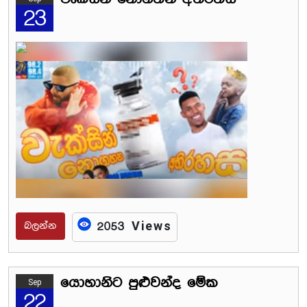
23
බලන්න
2053 Views
යොහානිට පුළුවන්ද මේක
Sep
22