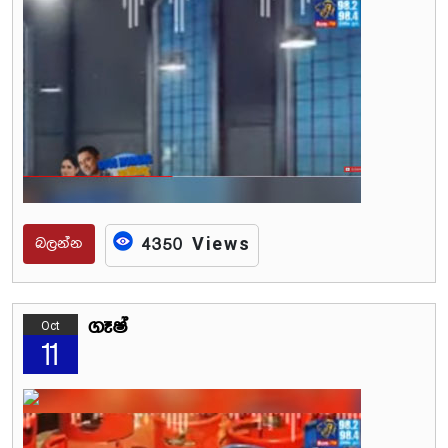
බලන්න
4350 Views
ගෑෂ්
Oct
11