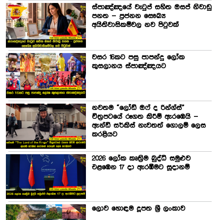
ස්පාඤ්ඤයේ වැටුප් සහිත ඔසප් නිවාඩු
පනත – ප්‍රජනන සෞඛ්‍ය
අයිතිවාසිකම්වල නව පිටුවක්
වසර 16කට පසු පාපන්දු ලෝක
කුසලානය ස්පාඤ්ඤයට
නවතම “ලෝඩ් ඔෆ් ද රින්ග්ස්”
චිත්‍රපටයේ රූගත කිරීම් ඇරඹෙයි –
ඇන්ඩි සර්කිස් නැවතත් ගොලම් ලෙස
කරළියට
2026 ලෝක කෘත්‍රිම බුද්ධි සමුළුව
එළඹෙන 17 දා ඇරඹීමට සූදානම්
ලොව හොඳම දූපත ශ්‍රී ලංකාව