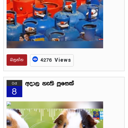
බලන්න
4276 Views
අදාල නැති පූසෙක්
Oct
8