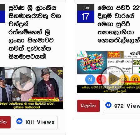
ප්‍රවීණ ශ්‍රී ලාංකීය
මෙගා පවර් 22
Jun
7
17
සිනමාකරුවකු වන
දිනුම් වාරයේ
චන්ද්‍රන්
මෙගා සුපිරි
රත්නම්ගෙන් ශ්‍රී
ත්‍යාගලාභියා
ලංකා සිනමාවට
ගොකරැල්ලෙන්
තවත් දැවැන්ත
සිනමාපටයක්!
බලන්න
972 Vie
න්න
1011 Views