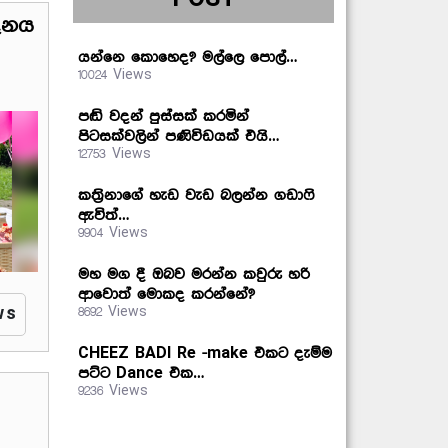
ිනය
යන්නෙ කොහෙද? මල්ලෙ පොල්…
10024 Views
පඬි වදන් පුස්සක් කරමින්
පිටසක්වලින් පණිවිඩයක් එයි…
12753 Views
කත්‍රිනාගේ හැඩ වැඩ බලන්න ගඩාෆි
ඇවිත්…
9904 Views
මහ මග දී ඔබව මරන්න කවුරු හරි
ආවොත් මොකද කරන්නේ?
ws
8692 Views
CHEEZ BADI Re -make එකට දැම්ම
පට්ට Dance එක…
9236 Views