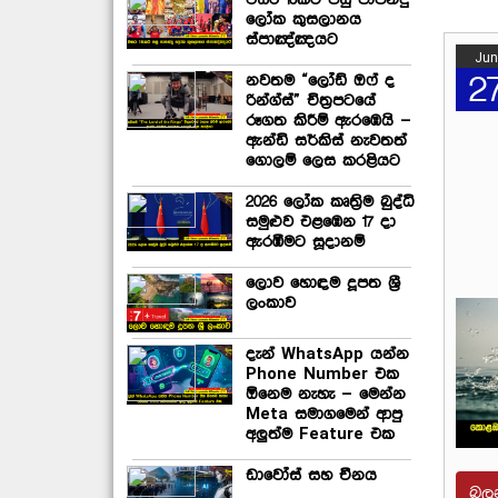
වසර 16කට පසු පාපන්දු
ලෝක කුසලානය
ස්පාඤ්ඤයට
Jun
2
නවතම “ලෝඩ් ඔෆ් ද
රින්ග්ස්” චිත්‍රපටයේ
රූගත කිරීම් ඇරඹෙයි –
ඇන්ඩි සර්කිස් නැවතත්
ගොලම් ලෙස කරළියට
2026 ලෝක කෘත්‍රිම බුද්ධි
සමුළුව එළඹෙන 17 දා
ඇරඹීමට සූදානම්
ලොව හොඳම දූපත ශ්‍රී
ලංකාව
දැන් WhatsApp යන්න
Phone Number එක
ඕනෙම නැහැ – මෙන්න
Meta සමාගමෙන් ආපු
අලුත්ම Feature එක
ඩාවෝස් සහ චීනය
බල