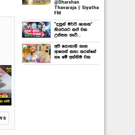
@Dharshan
Thavaraja || Siyatha
FM
“දසුන් මර්ෆි ශානක”
තියරියට කප් එක
උස්සන හැටි…
අපි යොහානි ගැන
ආයෙත් කතා කරන්නේ
නෑ. මේ අන්තිම එක
ws