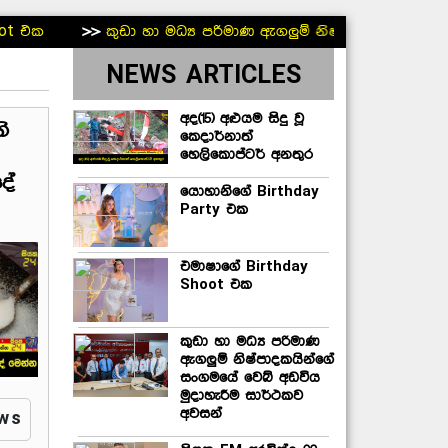
ඩා හා මධ්‍ය පරිමාණ ඇගලුම් නිෂ්පාදකයින්ගේ සංගමයේ වෙබ් අඩව
NEWS ARTICLES
අද(15) අළුයම සිදු වූ
ි
කෙදාර්නාත්
හෙලිකොප්ටර් අනතුර
දේ
යොහානිගේ Birthday
Party එක
එමාෂාගේ Birthday
Shoot එක
කුඩා හා මධ්‍ය පරිමාණ
ඇගලුම් නිෂ්පාදකයින්ගේ
සංගමයේ වෙබ් අඩවිය
මුදාහැරීම සාර්ථකව
අවසන්
ews