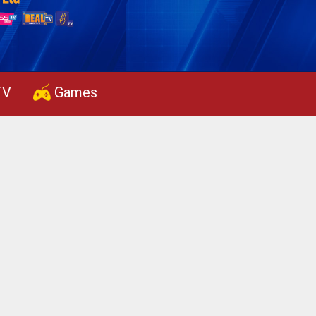
TV
Games