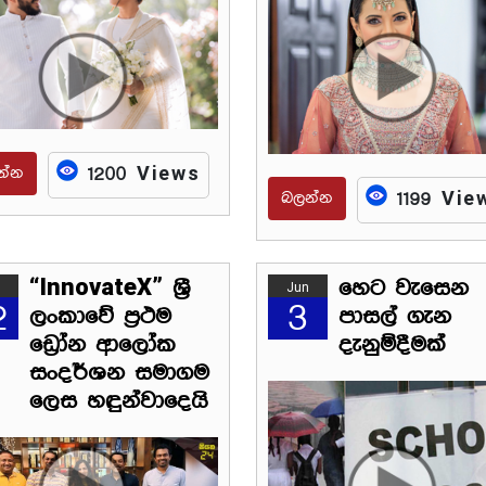
න්න
1200 Views
බලන්න
1199 Vie
“InnovateX” ශ්‍රී
හෙට වැසෙන
Jun
2
3
ලංකාවේ ප්‍රථම
පාසල් ගැන
ඩ්‍රෝන ආලෝක
දැනුම්දීමක්
සංදර්ශන සමාගම
ලෙස හඳුන්වාදෙයි