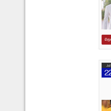
බල
Jul
2