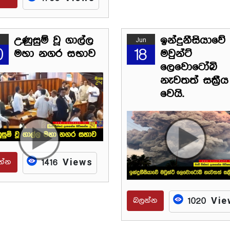
උණුසුම් වූ ගාල්ල
ඉන්දුනීසියාවේ
Jun
0
18
මහා නගර සභාව
මවුන්ට්
ලෙවොටෝබි
නැවතත් සක්‍රීය
වෙයි.
න්න
1416 Views
බලන්න
1020 Vie