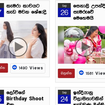
කැමරා කාචයට
සෙනාලි උපන්ද
Sep
7
26
හැඩ මවන ශේෂාද්‍රි
සැමරුවේ
මෙහෙමයි
න්න
1490 Views
බලන්න
1581 Vie
ලෝචිගේ
ඉන්දියානු
Sep
5
24
Birthday Shoot
විලාසිතාවකින්