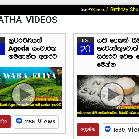
>>
එමාෂාගේ Birthday Shoot එක
>>
කු
YATHA VIDEOS
නුවරඑළියත්
සති දෙකක් සීන
Nov
20
Agoda සංචාරක
නැවැත්තුවොත්
ගමනාන්ත අතරට
සිරුරට වෙන 
මෙන්න
න්න
1168 Views
බලන්න
1539 Vi