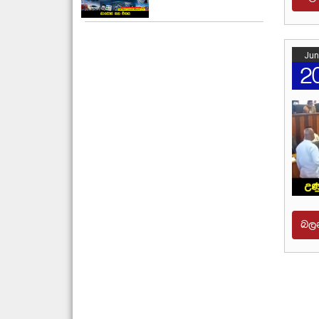
Jun
2
බල