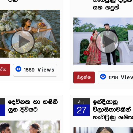
එක
හැඩවුණු දිල්කි
සහ නදුන්
න්න
1869 Views
බලන්න
1218 Vie
දෙව්නක හා හෂිනි
ඉන්දියානු
Aug
27
යුග දිවියට
විලාසිතාවකින්
හැඩවුණු ශෂික