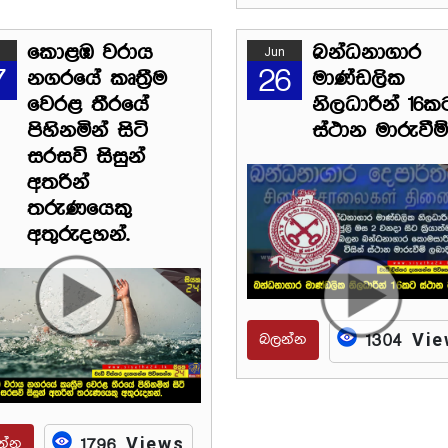
කොළඹ වරාය
බන්ධනාගාර
Jun
7
26
නගරයේ කෘත්‍රීම
මාණ්ඩලික
වෙරළ තීරයේ
නිලධාරින් 16ක
පිහිනමින් සිටි
ස්ථාන මාරුවීම්
සරසවි සිසුන්
අතරින්
තරුණයෙකු
අතුරුදහන්.
බලන්න
1304 Vi
න්න
1796 Views