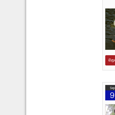
බල
Sep
9