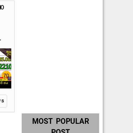
10
.
ws
MOST POPULAR
POST