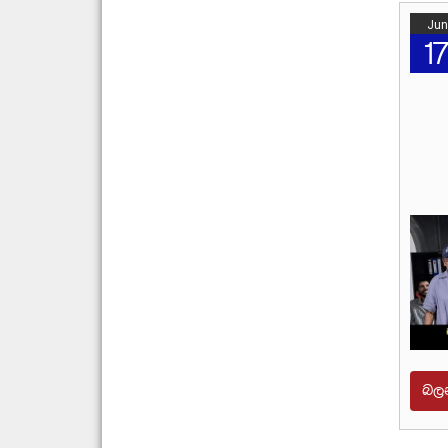
Jun
1
බල