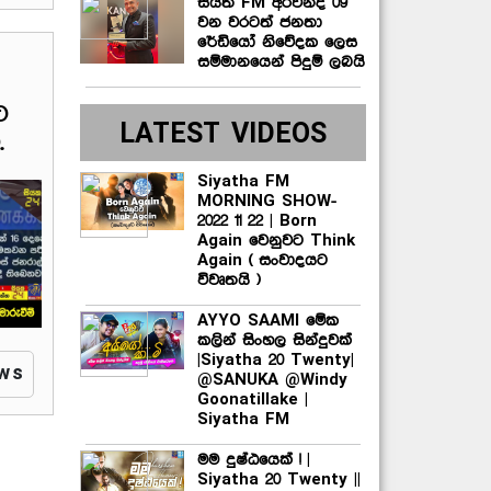
සියත FM අරවින්ද 09
වන වරටත් ජනතා
රේඩියෝ නිවේදක ලෙස
සම්මානයෙන් පිදුම් ලබයි
ට
LATEST VIDEOS
.
Siyatha FM
MORNING SHOW-
2022 11 22 | Born
Again වෙනුවට Think
Again ( සංවාදයට
විවෘතයි )
AYYO SAAMI මේක
කලින් සිංහල සින්දුවක්
|Siyatha 20 Twenty|
ews
@SANUKA @Windy
Goonatillake |
Siyatha FM
මම දුෂ්ඨයෙක් ! |
Siyatha 20 Twenty ||