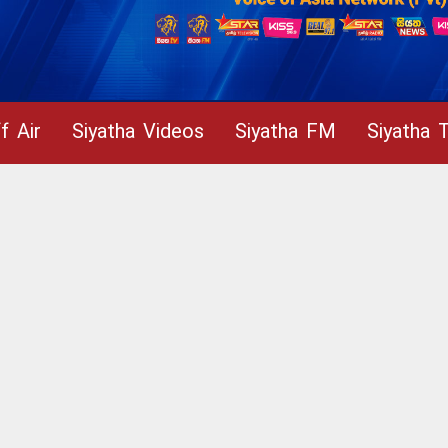
f Air
Siyatha Videos
Siyatha FM
Siyatha 