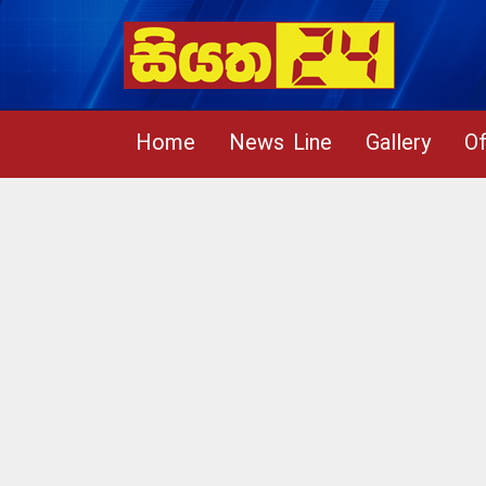
Home
News Line
Gallery
Of