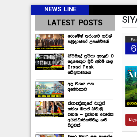
NEWS LINE
SI
LATEST POSTS
රොමේෂ් තරංගට ගුවන්
Feb
හමුදාවෙන් උසස්වීමක්
6
නිර්මාල් පුර්ජා ඇතුළු 10
දෙනෙකුට දිවි අහිමි කළ
Broad Peak
ඛේදවාචකය
අද චීනය සහ
අමෙරිකාව
ස්පාඤ්ඤයේ වැටුප්
සහිත ඔසප් නිවාඩු
පනත – ප්‍රජනන සෞඛ්‍ය
බල
අයිතිවාසිකම්වල නව
පිටුවක්