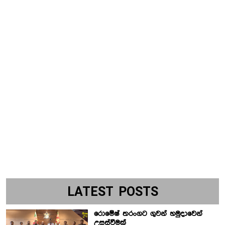
LATEST POSTS
රොමේෂ් තරංගට ගුවන් හමුදාවෙන්
උසස්වීමක්