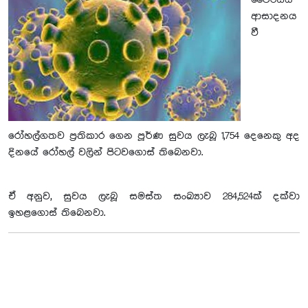
වෛරසය
ආසාදනය
වී
රෝහල්ගතව ප්‍රතිකාර ගෙන පූර්ණ සුවය ලැබූ 1,754 දෙනෙකු අද
දිනයේ රෝහල් වලින් පිටවගොස් තිබෙනවා.
ඒ අනුව, සුවය ලැබූ සමස්ත සංඛ්‍යාව 284,524ක් දක්වා
ඉහළගොස් තිබෙනවා.