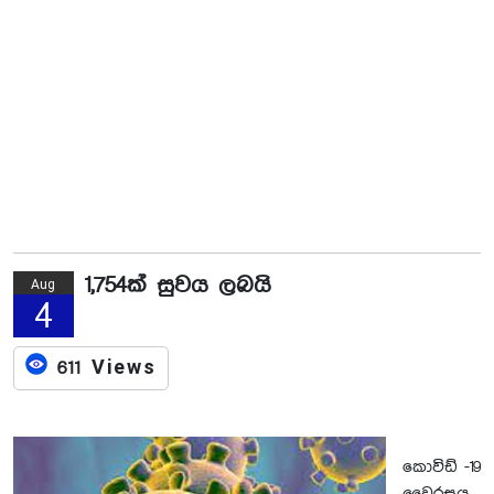
1,754ක් සුවය ලබයි
Aug
4
611 Views
කොවිඩ් -19