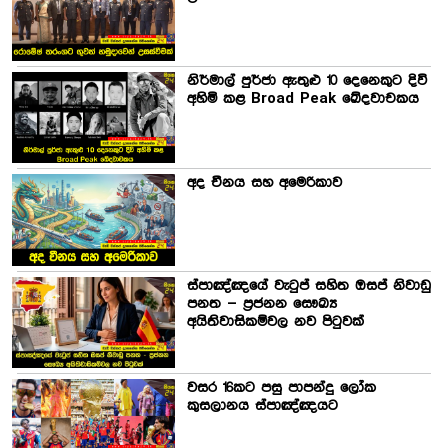
නිර්මාල් පුර්ජා ඇතුළු 10 දෙනෙකුට දිවි
අහිමි කළ Broad Peak ඛේදවාචකය
අද චීනය සහ අමෙරිකාව
ස්පාඤ්ඤයේ වැටුප් සහිත ඔසප් නිවාඩු
පනත – ප්‍රජනන සෞඛ්‍ය
අයිතිවාසිකම්වල නව පිටුවක්
වසර 16කට පසු පාපන්දු ලෝක
කුසලානය ස්පාඤ්ඤයට