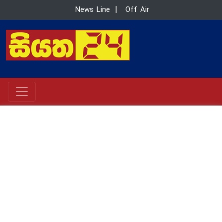
News Line
|
Off Air