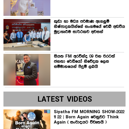
කුඩා හා මධ්‍ය පරිමාණ ඇගලුම්
නිෂ්පාදකයින්ගේ සංගමයේ වෙබ් අඩවිය
මුදාහැරීම සාර්ථකව අවසන්
සියත FM අරවින්ද 09 වන වරටත්
ජනතා රේඩියෝ නිවේදක ලෙස
සම්මානයෙන් පිදුම් ලබයි
LATEST VIDEOS
Siyatha FM MORNING SHOW-2022
11 22 | Born Again වෙනුවට Think
Again ( සංවාදයට විවෘතයි )