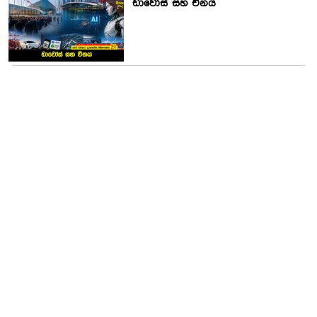
ඩාවෝස් සහ චීනය