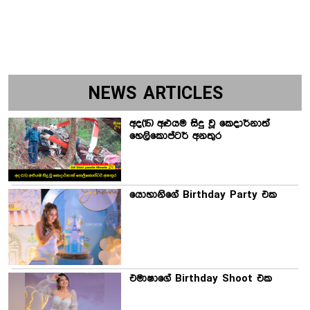
NEWS ARTICLES
අද(15) අළුයම සිදු වූ කෙදාර්නාත්
හෙලිකොප්ටර් අනතුර
යොහානිගේ Birthday Party එක
එමාෂාගේ Birthday Shoot එක