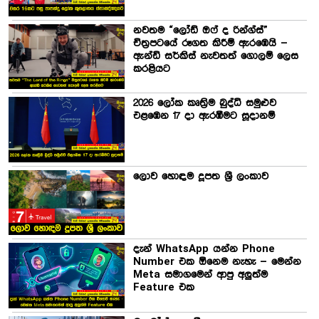
නවතම “ලෝඩ් ඔෆ් ද රින්ග්ස්”
චිත්‍රපටයේ රූගත කිරීම් ඇරඹෙයි –
ඇන්ඩි සර්කිස් නැවතත් ගොලම් ලෙස
කරළියට
2026 ලෝක කෘත්‍රිම බුද්ධි සමුළුව
එළඹෙන 17 දා ඇරඹීමට සූදානම්
ලොව හොඳම දූපත ශ්‍රී ලංකාව
දැන් WhatsApp යන්න Phone
Number එක ඕනෙම නැහැ – මෙන්න
Meta සමාගමෙන් ආපු අලුත්ම
Feature එක