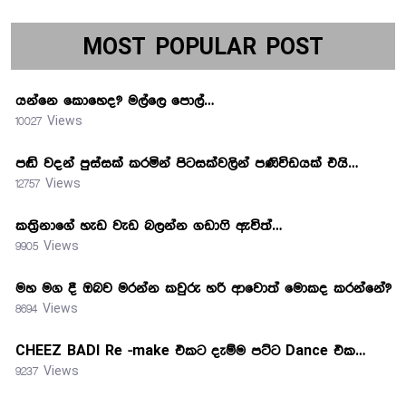
MOST POPULAR POST
යන්නෙ කොහෙද? මල්ලෙ පොල්…
10027 Views
පඬි වදන් පුස්සක් කරමින් පිටසක්වලින් පණිවිඩයක් එයි…
12757 Views
කත්‍රිනාගේ හැඩ වැඩ බලන්න ගඩාෆි ඇවිත්…
9905 Views
මහ මග දී ඔබව මරන්න කවුරු හරි ආවොත් මොකද කරන්නේ?
8694 Views
CHEEZ BADI Re -make එකට දැම්ම පට්ට Dance එක…
9237 Views