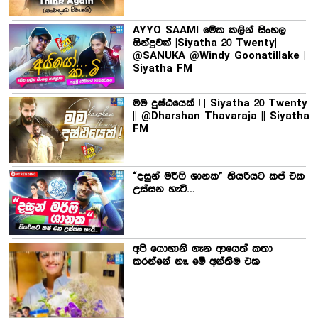
AYYO SAAMI මේක කලින් සිංහල
සින්දුවක් |Siyatha 20 Twenty|
@SANUKA @Windy Goonatillake |
Siyatha FM
මම දුෂ්ඨයෙක් ! | Siyatha 20 Twenty
|| @Dharshan Thavaraja || Siyatha
FM
“දසුන් මර්ෆි ශානක” තියරියට කප් එක
උස්සන හැටි…
අපි යොහානි ගැන ආයෙත් කතා
කරන්නේ නෑ. මේ අන්තිම එක