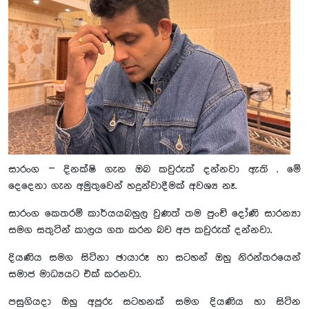
සාරංග – දිනක්ෂි ගැන ඔබ කවුරුත් දන්නවා ඇති . මේ
දෙදෙනා ගැන අමුතුවෙන් හදුන්වාදීමක් අවශ්‍ය නෑ.
සාරංග කෙතරම් කාර්යයබහුල වුණත් තම පුංචි දෝණි සාරන්‍යා
සමග සතුටින් කාලය ගත කරන බව අප කවුරුත් දන්නවා.
දියණිය සමග සිටිනා ඡායාරූ හා සටහන් ඔහු නිරන්තරයෙන්
සමාජ මාධ්‍යයට එක් කරනවා.
පසුගියදා ඔහු අපූරු සටහනක් සමග දියණිය හා සිටින