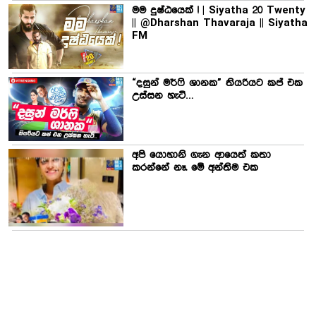
මම දුෂ්ඨයෙක් ! | Siyatha 20 Twenty
|| @Dharshan Thavaraja || Siyatha
FM
“දසුන් මර්ෆි ශානක” තියරියට කප් එක
උස්සන හැටි…
අපි යොහානි ගැන ආයෙත් කතා
කරන්නේ නෑ. මේ අන්තිම එක