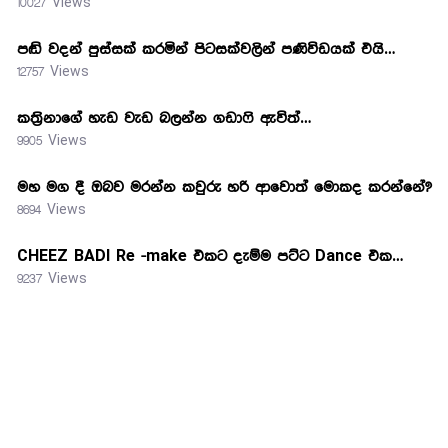
10027 Views
පඬි වදන් පුස්සක් කරමින් පිටසක්වලින් පණිවිඩයක් එයි…
12757 Views
කත්‍රිනාගේ හැඩ වැඩ බලන්න ගඩාෆි ඇවිත්…
9905 Views
මහ මග දී ඔබව මරන්න කවුරු හරි ආවොත් මොකද කරන්නේ?
8694 Views
CHEEZ BADI Re -make එකට දැම්ම පට්ට Dance එක…
9237 Views