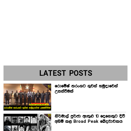
LATEST POSTS
රොමේෂ් තරංගට ගුවන් හමුදාවෙන්
උසස්වීමක්
නිර්මාල් පුර්ජා ඇතුළු 10 දෙනෙකුට දිවි
අහිමි කළ Broad Peak ඛේදවාචකය