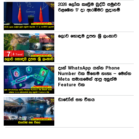
2026 ලෝක කෘත්‍රිම බුද්ධි සමුළුව
එළඹෙන 17 දා ඇරඹීමට සූදානම්
ලොව හොඳම දූපත ශ්‍රී ලංකාව
දැන් WhatsApp යන්න Phone
Number එක ඕනෙම නැහැ – මෙන්න
Meta සමාගමෙන් ආපු අලුත්ම
Feature එක
ඩාවෝස් සහ චීනය