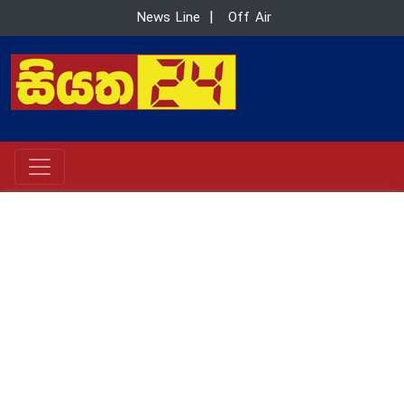
News Line
|
Off Air