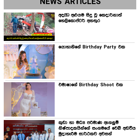
NEWS ARTICLES
අද(15) අළුයම සිදු වූ කෙදාර්නාත්
හෙලිකොප්ටර් අනතුර
යොහානිගේ Birthday Party එක
එමාෂාගේ Birthday Shoot එක
කුඩා හා මධ්‍ය පරිමාණ ඇගලුම්
නිෂ්පාදකයින්ගේ සංගමයේ වෙබ් අඩවිය
මුදාහැරීම සාර්ථකව අවසන්