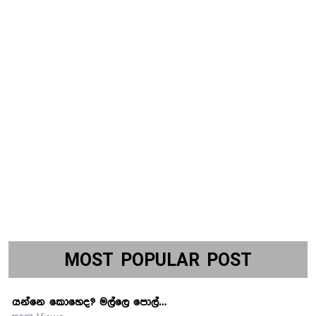
MOST POPULAR POST
යන්නෙ කොහෙද? මල්ලෙ පොල්…