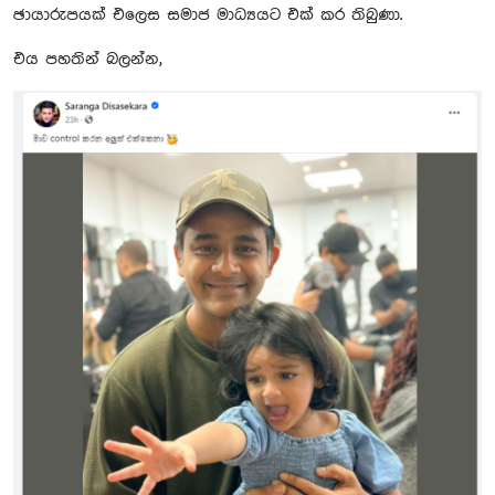
ඡායාරුපයක් එලෙස සමාජ මාධ්‍යයට එක් කර තිබුණා.
එය පහතින් බලන්න,