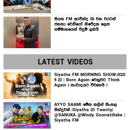
සියත FM අරවින්ද 09 වන වරටත්
ජනතා රේඩියෝ නිවේදක ලෙස
සම්මානයෙන් පිදුම් ලබයි
LATEST VIDEOS
Siyatha FM MORNING SHOW-2022
11 22 | Born Again වෙනුවට Think
Again ( සංවාදයට විවෘතයි )
AYYO SAAMI මේක කලින් සිංහල
සින්දුවක් |Siyatha 20 Twenty|
@SANUKA @Windy Goonatillake |
Siyatha FM