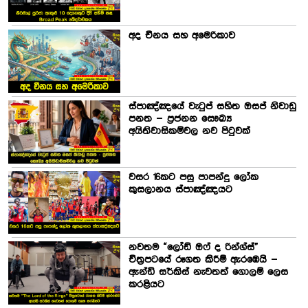
අද චීනය සහ අමෙරිකාව
ස්පාඤ්ඤයේ වැටුප් සහිත ඔසප් නිවාඩු
පනත – ප්‍රජනන සෞඛ්‍ය
අයිතිවාසිකම්වල නව පිටුවක්
වසර 16කට පසු පාපන්දු ලෝක
කුසලානය ස්පාඤ්ඤයට
නවතම “ලෝඩ් ඔෆ් ද රින්ග්ස්”
චිත්‍රපටයේ රූගත කිරීම් ඇරඹෙයි –
ඇන්ඩි සර්කිස් නැවතත් ගොලම් ලෙස
කරළියට