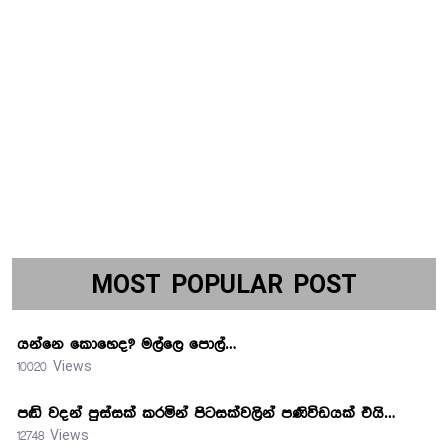
MOST POPULAR POST
යන්නෙ කොහෙද? මල්ලෙ පොල්…
10020 Views
පඬි වදන් පුස්සක් කරමින් පිටසක්වලින් පණිවිඩයක් එයි…
12748 Views