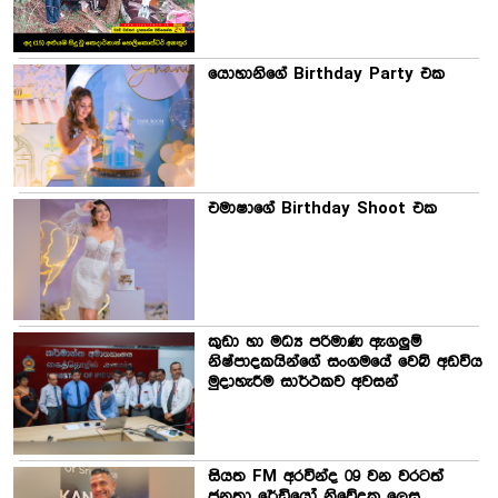
යොහානිගේ Birthday Party එක
එමාෂාගේ Birthday Shoot එක
කුඩා හා මධ්‍ය පරිමාණ ඇගලුම්
නිෂ්පාදකයින්ගේ සංගමයේ වෙබ් අඩවිය
මුදාහැරීම සාර්ථකව අවසන්
සියත FM අරවින්ද 09 වන වරටත්
ජනතා රේඩියෝ නිවේදක ලෙස