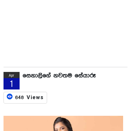
සෙනාලිගේ නවතම සේයාරූ
Apr
1
648 Views