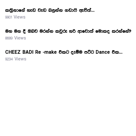
කත්‍රිනාගේ හැඩ වැඩ බලන්න ගඩාෆි ඇවිත්…
9901 Views
මහ මග දී ඔබව මරන්න කවුරු හරි ආවොත් මොකද කරන්නේ?
8689 Views
CHEEZ BADI Re -make එකට දැම්ම පට්ට Dance එක…
9234 Views