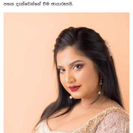
පහත දැක්වෙන්නේ එම ඡායාරූපයි.