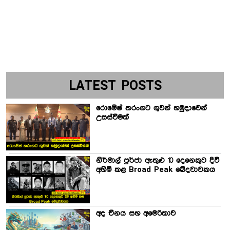
LATEST POSTS
රොමේෂ් තරංගට ගුවන් හමුදාවෙන්
උසස්වීමක්
නිර්මාල් පුර්ජා ඇතුළු 10 දෙනෙකුට දිවි
අහිමි කළ Broad Peak ඛේදවාචකය
අද චීනය සහ අමෙරිකාව