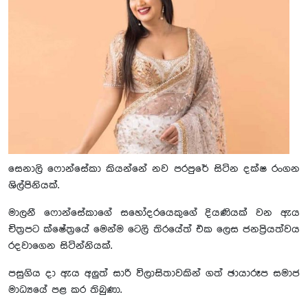
සෙනාලි ෆොන්සේකා කියන්නේ නව පරපුරේ සිටින දක්ෂ රංගන
ශිල්පිනියක්.
මාලනී ෆොන්සේකාගේ සහෝදරයෙකුගේ දියණියක් වන ඇය
චිත්‍රපට ක්ෂේත්‍රයේ මෙන්ම ටෙලි තිරයේත් එක ලෙස ජනප්‍රියත්වය
රදවාගෙන සිටින්නියක්.
පසුගිය දා ඇය අලුත් සාරි විලාසිතාවකින් ගත් ඡායාරූප සමාජ
මාධ්‍යයේ පළ කර තිබුණා.