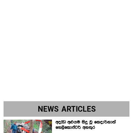
NEWS ARTICLES
අද(15) අළුයම සිදු වූ කෙදාර්නාත්
හෙලිකොප්ටර් අනතුර