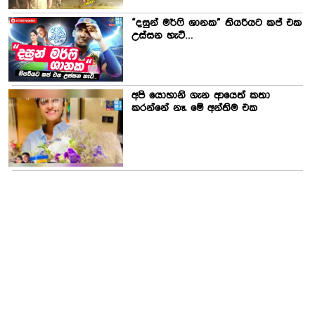
“දසුන් මර්ෆි ශානක” තියරියට කප් එක
උස්සන හැටි…
අපි යොහානි ගැන ආයෙත් කතා
කරන්නේ නෑ. මේ අන්තිම එක