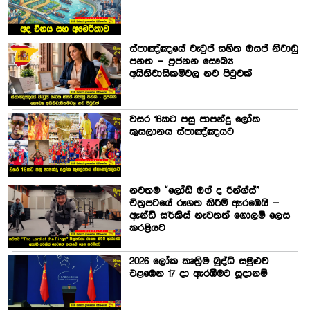
ස්පාඤ්ඤයේ වැටුප් සහිත ඔසප් නිවාඩු
පනත – ප්‍රජනන සෞඛ්‍ය
අයිතිවාසිකම්වල නව පිටුවක්
වසර 16කට පසු පාපන්දු ලෝක
කුසලානය ස්පාඤ්ඤයට
නවතම “ලෝඩ් ඔෆ් ද රින්ග්ස්”
චිත්‍රපටයේ රූගත කිරීම් ඇරඹෙයි –
ඇන්ඩි සර්කිස් නැවතත් ගොලම් ලෙස
කරළියට
2026 ලෝක කෘත්‍රිම බුද්ධි සමුළුව
එළඹෙන 17 දා ඇරඹීමට සූදානම්