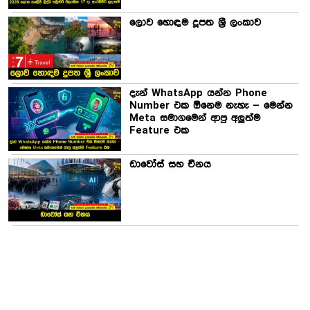
ලොව හොඳම දූපත ශ්‍රී ලංකාව
දැන් WhatsApp යන්න Phone
Number එක ඕනෙම නැහැ – මෙන්න
Meta සමාගමෙන් ආපු අලුත්ම
Feature එක
ඩාවෝස් සහ චීනය