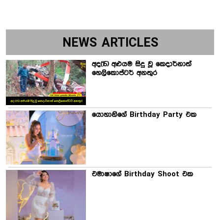
NEWS ARTICLES
අද(15) අළුයම සිදු වූ කෙදාර්නාත්
හෙලිකොප්ටර් අනතුර
යොහානිගේ Birthday Party එක
එමාෂාගේ Birthday Shoot එක