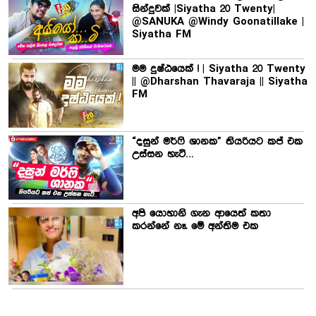
සින්දුවක් |Siyatha 20 Twenty|
@SANUKA @Windy Goonatillake |
Siyatha FM
මම දුෂ්ඨයෙක් ! | Siyatha 20 Twenty
|| @Dharshan Thavaraja || Siyatha
FM
“දසුන් මර්ෆි ශානක” තියරියට කප් එක
උස්සන හැටි…
අපි යොහානි ගැන ආයෙත් කතා
කරන්නේ නෑ. මේ අන්තිම එක