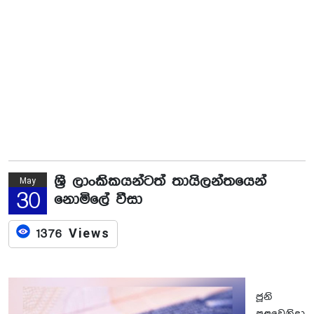
ශ්‍රී ලාංකිකයන්ටත් තායිලන්තයෙන්
May
30
නොමිලේ වීසා
1376 Views
ජූනි