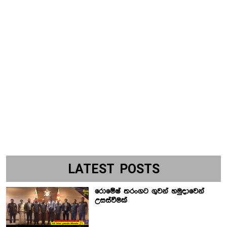
LATEST POSTS
රොමේෂ් තරංගට ගුවන් හමුදාවෙන්
උසස්වීමක්