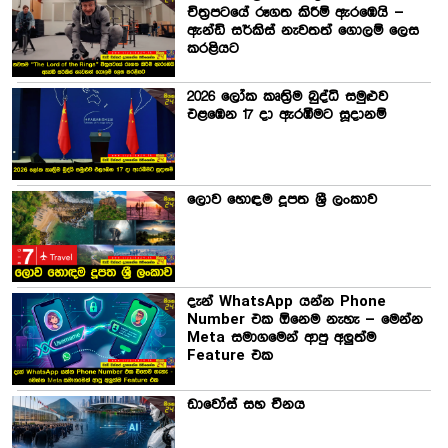
චිත්‍රපටයේ රූගත කිරීම් ඇරඹෙයි –
ඇන්ඩි සර්කිස් නැවතත් ගොලම් ලෙස
කරළියට
2026 ලෝක කෘත්‍රිම බුද්ධි සමුළුව
එළඹෙන 17 දා ඇරඹීමට සූදානම්
ලොව හොඳම දූපත ශ්‍රී ලංකාව
දැන් WhatsApp යන්න Phone
Number එක ඕනෙම නැහැ – මෙන්න
Meta සමාගමෙන් ආපු අලුත්ම
Feature එක
ඩාවෝස් සහ චීනය