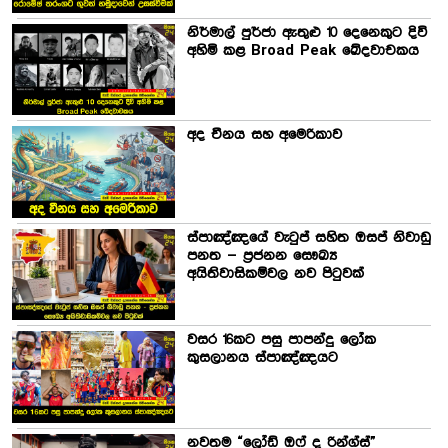
නිර්මාල් පුර්ජා ඇතුළු 10 දෙනෙකුට දිවි
අහිමි කළ Broad Peak ඛේදවාචකය
අද චීනය සහ අමෙරිකාව
ස්පාඤ්ඤයේ වැටුප් සහිත ඔසප් නිවාඩු
පනත – ප්‍රජනන සෞඛ්‍ය
අයිතිවාසිකම්වල නව පිටුවක්
වසර 16කට පසු පාපන්දු ලෝක
කුසලානය ස්පාඤ්ඤයට
නවතම “ලෝඩ් ඔෆ් ද රින්ග්ස්”