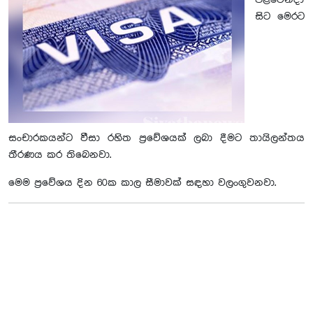
පළවෙනිදා
සිට මෙරට
සංචාරකයන්ට වීසා රහිත ප්‍රවේශයක් ලබා දීමට තායිලන්තය
තීරණය කර තිබෙනවා.
මෙම ප්‍රවේශය දින 60ක කාල සීමාවක් සඳහා වලංගුවනවා.