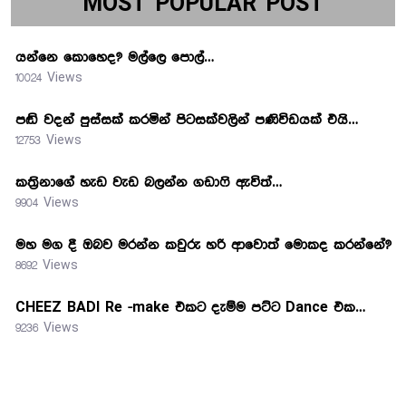
MOST POPULAR POST
යන්නෙ කොහෙද? මල්ලෙ පොල්…
10024 Views
පඬි වදන් පුස්සක් කරමින් පිටසක්වලින් පණිවිඩයක් එයි…
12753 Views
කත්‍රිනාගේ හැඩ වැඩ බලන්න ගඩාෆි ඇවිත්…
9904 Views
මහ මග දී ඔබව මරන්න කවුරු හරි ආවොත් මොකද කරන්නේ?
8692 Views
CHEEZ BADI Re -make එකට දැම්ම පට්ට Dance එක…
9236 Views