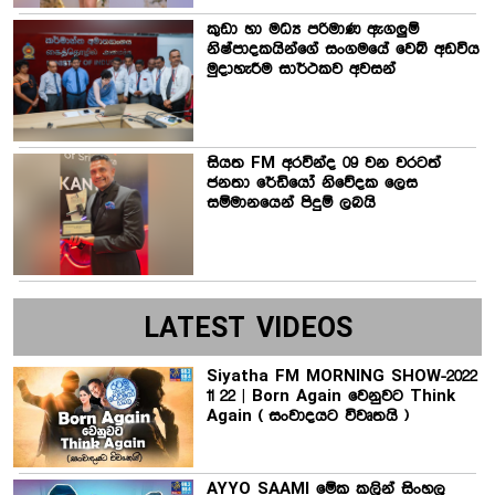
කුඩා හා මධ්‍ය පරිමාණ ඇගලුම්
නිෂ්පාදකයින්ගේ සංගමයේ වෙබ් අඩවිය
මුදාහැරීම සාර්ථකව අවසන්
සියත FM අරවින්ද 09 වන වරටත්
ජනතා රේඩියෝ නිවේදක ලෙස
සම්මානයෙන් පිදුම් ලබයි
LATEST VIDEOS
Siyatha FM MORNING SHOW-2022
11 22 | Born Again වෙනුවට Think
Again ( සංවාදයට විවෘතයි )
AYYO SAAMI මේක කලින් සිංහල