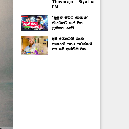
Thavaraja || Siyatha
FM
“දසුන් මර්ෆි ශානක”
තියරියට කප් එක
උස්සන හැටි…
අපි යොහානි ගැන
ආයෙත් කතා කරන්නේ
නෑ. මේ අන්තිම එක