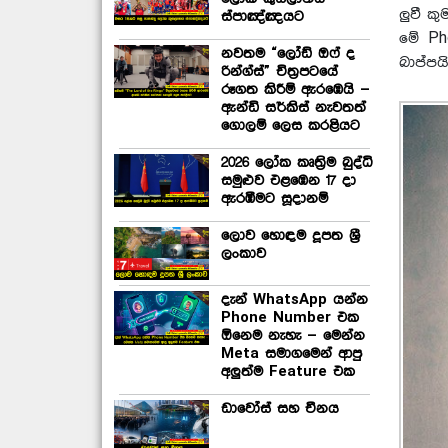
ලුවී ක
ස්පාඤ්ඤයට
මේ Ph
නවතම “ලෝඩ් ඔෆ් ද
බාප්පය
රින්ග්ස්” චිත්‍රපටයේ
රූගත කිරීම් ඇරඹෙයි –
ඇන්ඩි සර්කිස් නැවතත්
ගොලම් ලෙස කරළියට
2026 ලෝක කෘත්‍රිම බුද්ධි
සමුළුව එළඹෙන 17 දා
ඇරඹීමට සූදානම්
ලොව හොඳම දූපත ශ්‍රී
ලංකාව
දැන් WhatsApp යන්න
Phone Number එක
ඕනෙම නැහැ – මෙන්න
Meta සමාගමෙන් ආපු
අලුත්ම Feature එක
ඩාවෝස් සහ චීනය