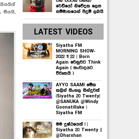
වන වරටත් ජනතා
යියයිත්
රේඩියෝ නිවේදක ලෙස
සම්මානයෙන් පිදුම් ලබයි
සීයයි,
LATEST VIDEOS
Siyatha FM
MORNING SHOW-
2022 11 22 | Born
Again වෙනුවට Think
Again ( සංවාදයට
විවෘතයි )
AYYO SAAMI මේක
කලින් සිංහල සින්දුවක්
|Siyatha 20 Twenty|
@SANUKA @Windy
Goonatillake |
Siyatha FM
මම දුෂ්ඨයෙක් ! |
Siyatha 20 Twenty ||
@Dharshan