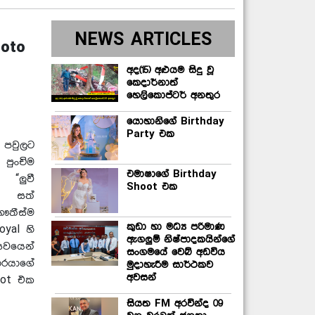
NEWS ARTICLES
hoto
අද(15) අළුයම සිදු වූ
කෙදාර්නාත්
හෙලිකොප්ටර් අනතුර
යොහානිගේ Birthday
Party එක
 පවුලට
 පුංචිම
එමාෂාගේ Birthday
 “ලුවී
Shoot එක
ිය සත්
ෞතීස්ම
කුඩා හා මධ්‍ය පරිමාණ
oyal හි
ඇගලුම් නිෂ්පාදකයින්ගේ
වයෙන්
සංගමයේ වෙබ් අඩවිය
ාරයාගේ
මුදාහැරීම සාර්ථකව
අවසන්
oot එක
සියත FM අරවින්ද 09