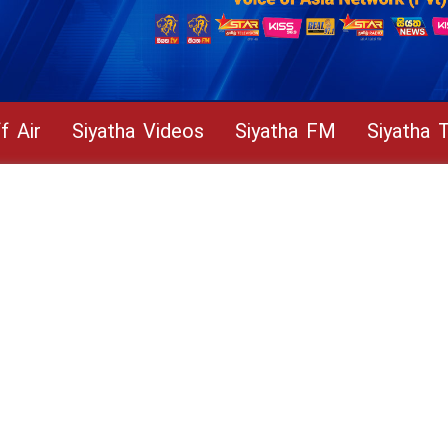
f Air
Siyatha Videos
Siyatha FM
Siyatha 