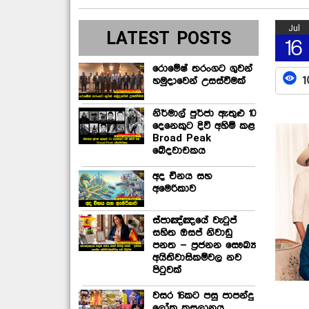
Jul
LATEST POSTS
16
රොමේෂ් තරංගට ගුවන්
1
හමුදාවෙන් උසස්වීමක්
නිර්මාල් පුර්ජා ඇතුළු 10
දෙනෙකුට දිවි අහිමි කළ
Broad Peak
ඛේදවාචකය
අද චීනය සහ
අමෙරිකාව
ස්පාඤ්ඤයේ වැටුප්
සහිත ඔසප් නිවාඩු
පනත – ප්‍රජනන සෞඛ්‍ය
අයිතිවාසිකම්වල නව
පිටුවක්
වසර 16කට පසු පාපන්දු
ලෝක කුසලානය