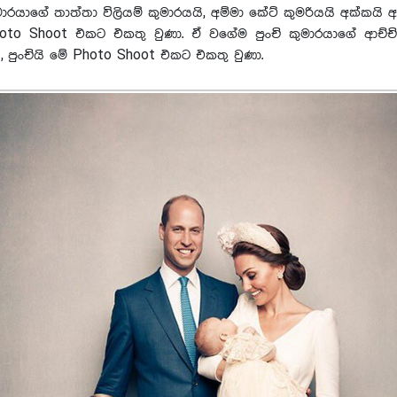
ුමාරයාගේ තාත්තා විලියම් කුමාරයයි, අම්මා කේට් කුමරියයි අක්කයි අ
oto Shoot එකට එකතු වුණා. ඒ වගේම පුංචි කුමාරයාගේ ආච්චි, 
ි, පුංචියි මේ Photo Shoot එකට එකතු වුණා.