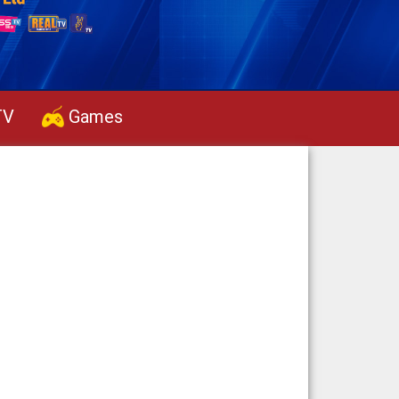
TV
Games