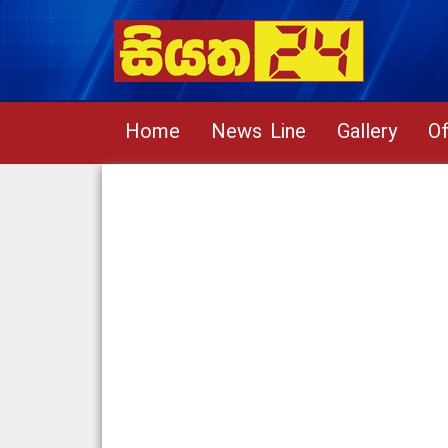
Home
News Line
Gallery
Of