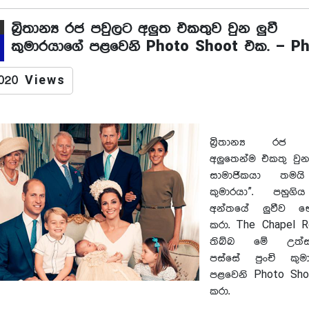
බ්‍රිතාන්‍ය රජ පවුලට අලුත එකතුව වුන ලුවී
කුමාරයාගේ පළවෙනි Photo Shoot එක. – P
020 Views
බ්‍රිතාන්‍ය රජ
අලුතෙන්ම එකතු වුන
සාමාජිකයා තමයි
කුමාරයා”. පහුග
අන්තයේ ලුවීව භ
කරා. The Chapel R
තිබ්බ මේ උත්ස
පස්සේ පුංචි කුම
පළවෙනි Photo Sh
කරා.