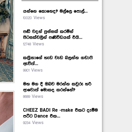
යන්නෙ කොහෙද? මල්ලෙ පොල්…
10020 Views
පඬි වදන් පුස්සක් කරමින්
පිටසක්වලින් පණිවිඩයක් එයි…
12748 Views
කත්‍රිනාගේ හැඩ වැඩ බලන්න ගඩාෆි
ඇවිත්…
9901 Views
මහ මග දී ඔබව මරන්න කවුරු හරි
ආවොත් මොකද කරන්නේ?
8689 Views
CHEEZ BADI Re -make එකට දැම්ම
පට්ට Dance එක…
9234 Views