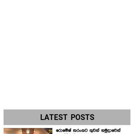
LATEST POSTS
රොමේෂ් තරංගට ගුවන් හමුදාවෙන්