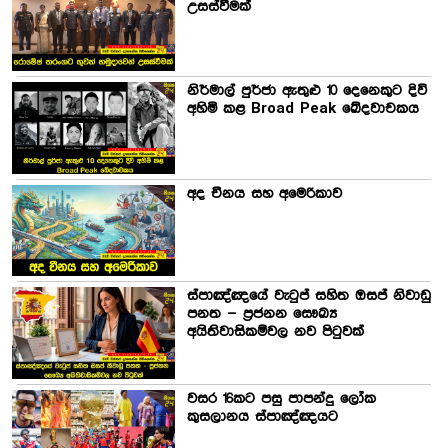
උසස්වීමක්
නිර්මාල් පුර්ජා ඇතුළු 10 දෙනෙකුට දිවි
අහිමි කළ Broad Peak ඛේදවාචකය
අද චීනය සහ අමෙරිකාව
ස්පාඤ්ඤයේ වැටුප් සහිත ඔසප් නිවාඩු
පනත – ප්‍රජනන සෞඛ්‍ය
අයිතිවාසිකම්වල නව පිටුවක්
වසර 16කට පසු පාපන්දු ලෝක
කුසලානය ස්පාඤ්ඤයට