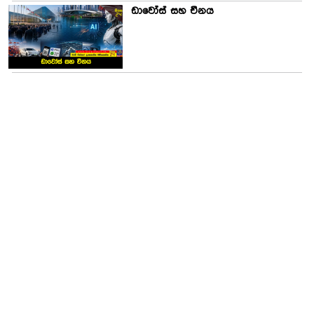
ඩාවෝස් සහ චීනය