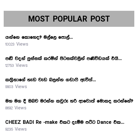
MOST POPULAR POST
යන්නෙ කොහෙද? මල්ලෙ පොල්…
10023 Views
පඬි වදන් පුස්සක් කරමින් පිටසක්වලින් පණිවිඩයක් එයි…
12753 Views
කත්‍රිනාගේ හැඩ වැඩ බලන්න ගඩාෆි ඇවිත්…
9903 Views
මහ මග දී ඔබව මරන්න කවුරු හරි ආවොත් මොකද කරන්නේ?
8692 Views
CHEEZ BADI Re -make එකට දැම්ම පට්ට Dance එක…
9235 Views