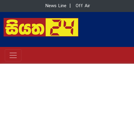
News Line
|
Off Air