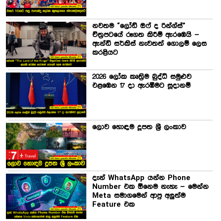
නවතම “ලෝඩ් ඔෆ් ද රින්ග්ස්”
චිත්‍රපටයේ රූගත කිරීම් ඇරඹෙයි –
ඇන්ඩි සර්කිස් නැවතත් ගොලම් ලෙස
කරළියට
2026 ලෝක කෘත්‍රිම බුද්ධි සමුළුව
එළඹෙන 17 දා ඇරඹීමට සූදානම්
ලොව හොඳම දූපත ශ්‍රී ලංකාව
දැන් WhatsApp යන්න Phone
Number එක ඕනෙම නැහැ – මෙන්න
Meta සමාගමෙන් ආපු අලුත්ම
Feature එක