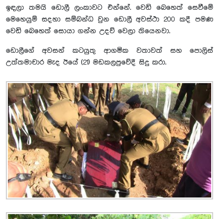
ඉඳලා තමයි ඩොලී ලංකාවට එන්නේ. වෙඩි බෙහෙත් සෙවීමේ
මෙහෙයුම් සදහා සම්බන්ධ වුන ඩොලී අවස්ථා 200 කදී පමණ
වෙඩි බෙහෙත් සොයා ගන්න උදව් වෙලා තියෙනවා.
ඩොලීගේ අවසන් කටයුතු ආගමික වතාවත් සහ පොලිස්
උත්තමාචාර මැද ඊයේ (21) මඩකලපුවේදී සිදු කරා.