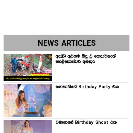
NEWS ARTICLES
අද(15) අළුයම සිදු වූ කෙදාර්නාත්
හෙලිකොප්ටර් අනතුර
යොහානිගේ Birthday Party එක
එමාෂාගේ Birthday Shoot එක