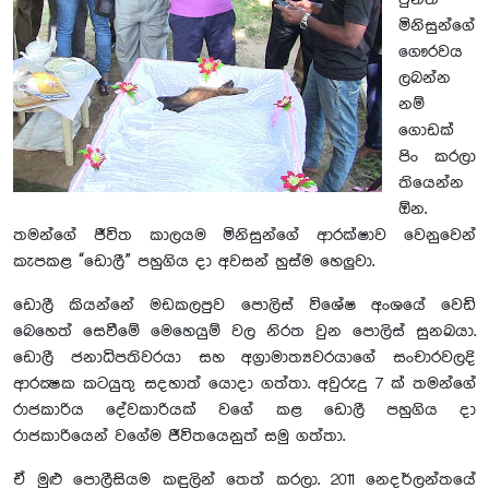
වුනත්
මිනිසුන්ගේ
ගෞරවය
ලබන්න
නම්
ගොඩක්
පිං කරලා
තියෙන්න
ඕන.
තමන්ගේ ජීවිත කාලයම මිනිසුන්ගේ ආරක්ෂාව වෙනුවෙන්
කැපකළ “ඩොලී” පහුගිය දා අවසන් හුස්ම හෙලුවා.
ඩොලී කියන්නේ මඩකලපුව පොලිස් විශේෂ අංශයේ වෙඩි
බෙහෙත් සෙවීමේ මෙහෙයුම් වල නිරත වුන පොලිස් සුනඛයා.
ඩොලී ජනාධිපතිවරයා සහ අග‍්‍රාමාත්‍යවරයාගේ සංචාරවලදි
ආරක්‍ෂක කටයුතු සදහාත් යොදා ගත්තා. අවුරුදු 7 ක් තමන්ගේ
රාජකාරිය දේවකාරියක් වගේ කළ ඩොලී පහුගිය දා
රාජකාරියෙන් වගේම ජීවිතයෙනුත් සමු ගත්තා.
ඒ මුළු පොලීසියම කඳුලින් තෙත් කරලා. 2011 නෙදර්ලන්තයේ