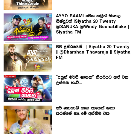
AYYO SAAMI මේක කලින් සිංහල
සින්දුවක් |Siyatha 20 Twenty|
@SANUKA @Windy Goonatillake |
Siyatha FM
මම දුෂ්ඨයෙක් ! | Siyatha 20 Twenty
|| @Dharshan Thavaraja || Siyatha
FM
“දසුන් මර්ෆි ශානක” තියරියට කප් එක
උස්සන හැටි…
අපි යොහානි ගැන ආයෙත් කතා
කරන්නේ නෑ. මේ අන්තිම එක