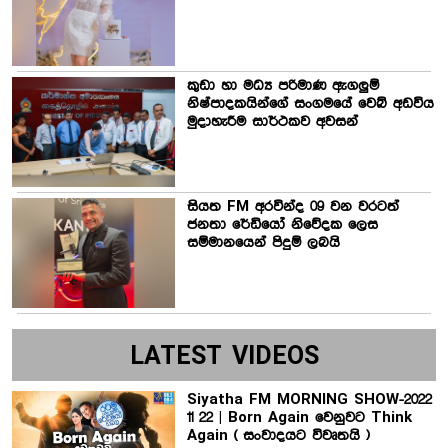
කුඩා හා මධ්‍ය පරිමාණ ඇගලුම්
නිෂ්පාදකයින්ගේ සංගමයේ වෙබ් අඩවිය
මුදාහැරීම සාර්ථකව අවසන්
සියත FM අරවින්ද 09 වන වරටත්
ජනතා රේඩියෝ නිවේදක ලෙස
සම්මානයෙන් පිදුම් ලබයි
LATEST VIDEOS
Siyatha FM MORNING SHOW-2022
11 22 | Born Again වෙනුවට Think
Again ( සංවාදයට විවෘතයි )