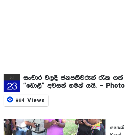
සංචාර වලදී ජනපතිවරුන් රැක ගත්
Jul
23
“ඩොලී” අවසන් ගමන් යයි. – Photo
984 Views
සතෙක්